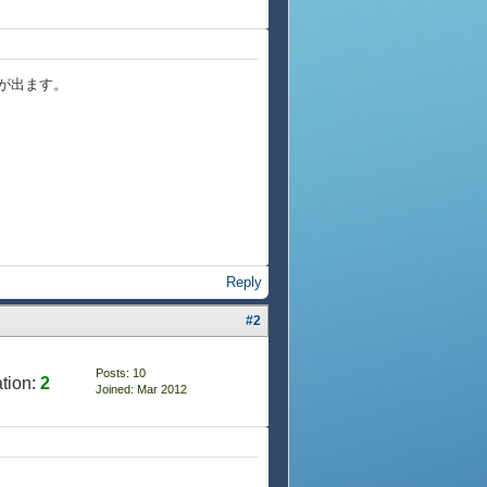
ーが出ます。
Reply
#2
Posts: 10
tion:
2
Joined: Mar 2012