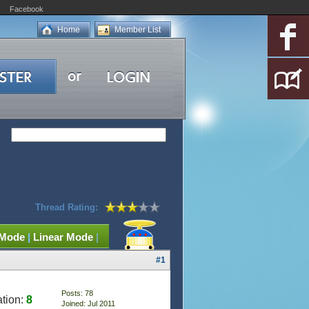
Facebook
Home
Member List
Thread Rating:
 Mode
|
Linear Mode
|
#1
Posts: 78
tion:
8
Joined: Jul 2011