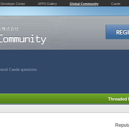
Developer Center
APPS Gallery
Global Community
Caede
neral Caede questions
Threaded
Reputa