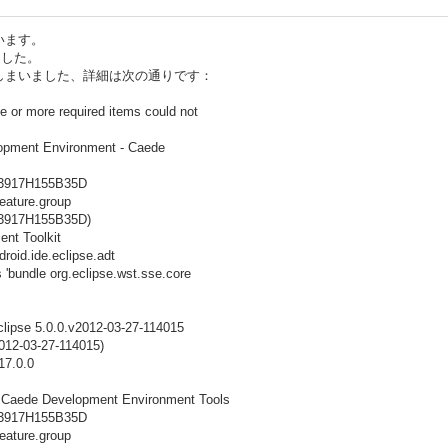
います。
みました。
しまいました、詳細は次の通りです：
e or more required items could not
elopment Environment - Caede
713917H155B35D
feature.group
13917H155B35D)
ent Toolkit
oid.ide.eclipse.adt
'bundle org.eclipse.wst.sse.core
lipse 5.0.0.v2012-03-27-114015
2012-03-27-114015)
17.0.0
- Caede Development Environment Tools
713917H155B35D
feature.group