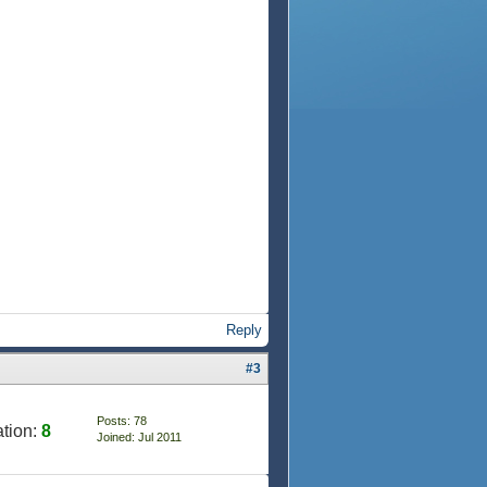
Reply
#3
Posts: 78
tion:
8
Joined: Jul 2011