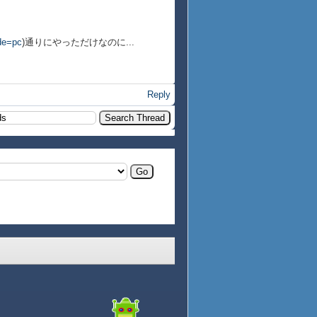
ode=pc
)通りにやっただけなのに...
Reply