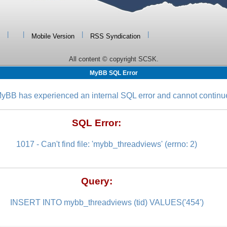
|
|
|
|
Mobile Version
RSS Syndication
All content © copyright SCSK.
MyBB SQL Error
yBB has experienced an internal SQL error and cannot continu
SQL Error:
1017 - Can't find file: 'mybb_threadviews' (errno: 2)
Query:
INSERT INTO mybb_threadviews (tid) VALUES('454')