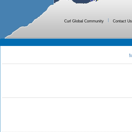
|
Curl Global Community
Contact Us
M