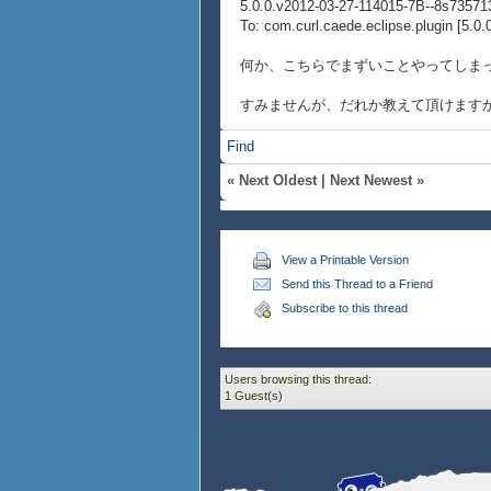
5.0.0.v2012-03-27-114015-7B--8s7357
To: com.curl.caede.eclipse.plugin [5.0
何か、こちらでまずいことやってしまっ
すみませんが、だれか教えて頂けます
Find
«
Next Oldest
|
Next Newest
»
View a Printable Version
Send this Thread to a Friend
Subscribe to this thread
Users browsing this thread:
1 Guest(s)