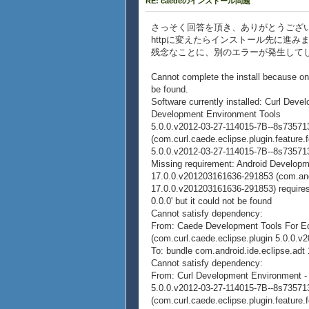
RE: caedeのインストール問題
さっそく回答を頂き、ありがとうござ
httpに変えたらインストール先に進
残念なことに、別のエラーが発生して
Cannot complete the install because on
be found.
Software currently installed: Curl Dev
Development Environment Tools
5.0.0.v2012-03-27-114015-7B--8s735
(com.curl.caede.eclipse.plugin.feature.
5.0.0.v2012-03-27-114015-7B--8s7357
Missing requirement: Android Developm
17.0.0.v201203161636-291853 (com.andr
17.0.0.v201203161636-291853) requires 
0.0.0' but it could not be found
Cannot satisfy dependency:
From: Caede Development Tools For Ec
(com.curl.caede.eclipse.plugin 5.0.0.v
To: bundle com.android.ide.eclipse.adt 
Cannot satisfy dependency:
From: Curl Development Environment 
5.0.0.v2012-03-27-114015-7B--8s735
(com.curl.caede.eclipse.plugin.feature.