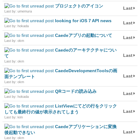
プロジェクトのアイコン
Last
Last by: umemura
looking for iOS 7 API news
Last
Last by: hokada
Caedeアプリの起動について
Last
Last by: okm
Caedeのアーキテクチャについ
Last
て
Last by: okm
CaedeDevelopmentToolsの画
Last
面テンプレート
Last by: okm
QRコードの読み込み
Last
Last by: hokada
ListViewにてどの行をクリック
Last
しても最終行の値が表示されてしまう
Last by: kim
Caedeアプリケーションに変換
Last
後起動できない
Last by: okm