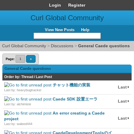
Login
Register
Curl Global Community
View New Posts
Help
Curl Global Community
>
Discussions
>
General Caede questions
Page:
1
»
General Caede questions
Order by:
Thread
/
Last Post
チャット機能の実装
Last
Last by: heavybugtracker
Caede SDK 設置エーラ
Last
Last by: alchimiste
An error creating a Caede
Last
project
Last by: waleed444
CaedeDevelopmentToolsのイ