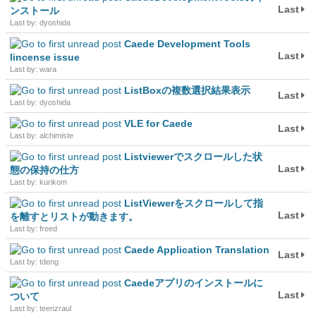
Last
ンストール
Last by: dyoshida
Caede Development Tools
Last
lincense issue
Last by: wara
ListBoxの複数選択結果表示
Last
Last by: dyoshida
VLE for Caede
Last
Last by: alchimiste
Listviewerでスクロールした状
Last
態の保持の仕方
Last by: kurikom
ListViewerをスクロールして指
Last
を離すとリストが動きます。
Last by: freed
Caede Application Translation
Last
Last by: tdeng
Caedeアプリのインストールに
Last
ついて
Last by: teenzraul