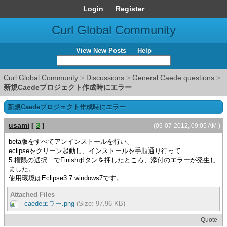
Login
Register
Curl Global Community
View New Posts
Help
Curl Global Community
>
Discussions
>
General Caede questions
>
新規Caedeプロジェクト作成時にエラー
新規Caedeプロジェクト作成時にエラー
usami
[
3
]
(09-07-2012, 09:05 AM )
beta版をすべてアンインストールを行い、
eclipseをクリーン起動し、インストールを手順通り行って
5.権限の選択 でFinishボタンを押したところ、添付のエラーが発生し
ました。
使用環境はEclipse3.7 windows7です。
Attached Files
caedeエラー.png
(Size: 97.96 KB)
Quote