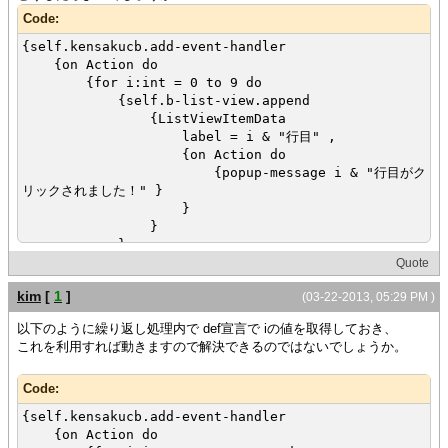
Code:
{self.kensakucb.add-event-handler
{on Action do
{for i:int = 0 to 9 do
{self.b-list-view.append
{ListViewItemData
label = i & "行目" ,
{on Action do
{popup-message i & "行目がク
リックされました！" }
}
}
}
}
Quote
}
kim
[
1
]
(03-22-2013, 05:29 PM )
}
以下のように繰り返し処理内で def宣言で iの値を取得しておき、
これを利用すれば動きますので解決できるのではないでしょうか。
Code:
{self.kensakucb.add-event-handler
{on Action do