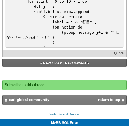
{for i:int = 0 to 10 - 1 do
def j = i
{self.b-list-view.append
{ListViewItemData
label = j & "行目" ,
{on Action do
{popup-message j+1 & "行目
がクリックされました！" }
}
}
}
Quote
}
}
«
Next Oldest
|
Next Newest
»
}
Subscribe to this thread
curl global community
return to top
Switch to Full Version
MyBB SQL Error