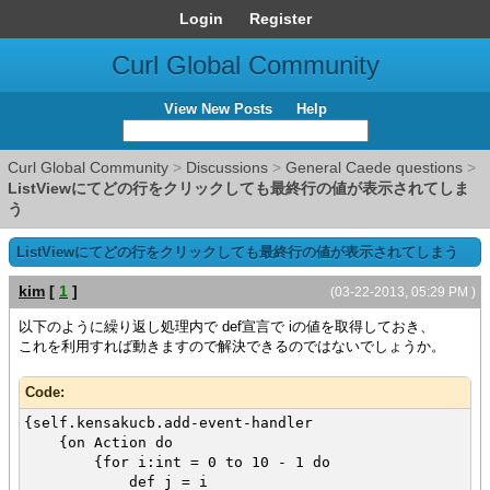
Login
Register
Curl Global Community
View New Posts
Help
Curl Global Community
>
Discussions
>
General Caede questions
>
ListViewにてどの行をクリックしても最終行の値が表示されてしま
う
ListViewにてどの行をクリックしても最終行の値が表示されてしまう
kim
[
1
]
(03-22-2013, 05:29 PM )
以下のように繰り返し処理内で def宣言で iの値を取得しておき、
これを利用すれば動きますので解決できるのではないでしょうか。
Code:
{self.kensakucb.add-event-handler
{on Action do
{for i:int = 0 to 10 - 1 do
def j = i