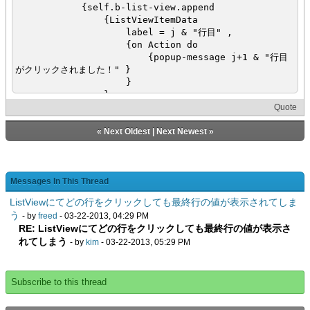
{self.b-list-view.append
{ListViewItemData
label = j & "行目" ,
{on Action do
{popup-message j+1 & "行目
がクリックされました！" }
}
}
}
Quote
}
}
«
Next Oldest
|
Next Newest
»
}
Messages In This Thread
ListViewにてどの行をクリックしても最終行の値が表示されてしま
う
- by
freed
- 03-22-2013, 04:29 PM
RE: ListViewにてどの行をクリックしても最終行の値が表示さ
れてしまう
- by
kim
- 03-22-2013, 05:29 PM
Subscribe to this thread