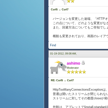
Curl5 → Curl7
バージョンを変更した途端、「HTTP
この点について、どのような変更がな
また、回避方法についてもご存知でし
概観も変更されており、画面のレイア
Find
01-19-2012, 09:08 AM,
ashimo
Moderator
RE: Curl5 → Curl7
HttpTooManyConnectionsExceptionは
普通は開いたストリームが閉じられな
ストリームに対してその都度closeが
外観は、アプレットで{install-standard-