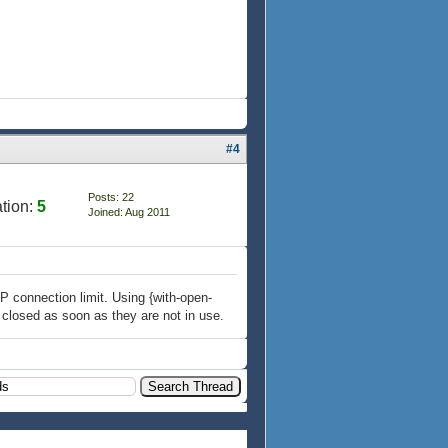
#4
Posts: 22
tion:
5
Joined: Aug 2011
P connection limit. Using {with-open-
 closed as soon as they are not in use.