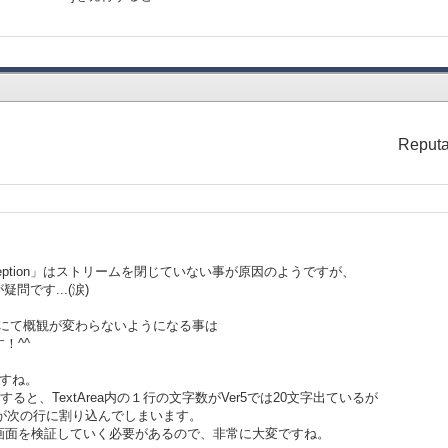
Reputa
onsException」はストリームを閉じていない事が原因のようですが、
疑問です...(涙)
nd-feel}」にて概観が変わらないようになる事は
！^^
ですね。
較すると、TextArea内の１行の文字数がVer5では20文字出ているが
字目が次の行に割り込んでしまいます。
画面を検証していく必要があるので、非常に大変ですね。