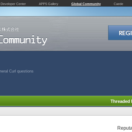
Developer Center
APPS Gallery
Global Community
Caede
eral Curl questions
Threaded
Reputa