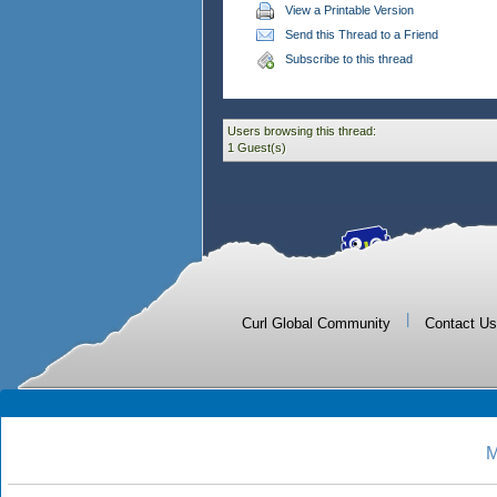
View a Printable Version
Send this Thread to a Friend
Subscribe to this thread
Users browsing this thread:
1 Guest(s)
|
Curl Global Community
Contact Us
M