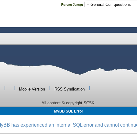
Forum Jump:
|
|
|
|
Mobile Version
RSS Syndication
All content © copyright SCSK.
MyBB SQL Error
yBB has experienced an internal SQL error and cannot continu