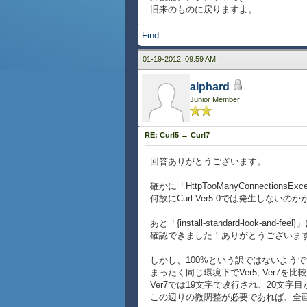
旧来のものに戻りますよ。
Find
01-19-2012, 09:59 AM,
alphard
Junior Member
RE: Curl5 → Curl7
回答ありがとうございます。
確かに「HttpTooManyConnecti
何故にCurl Ver5.0では発生しないのかが
あと「{install-standard-look-a
確認できました！ありがとうございます
しかし、100%という訳ではないよう
まったく同じ環境下でVer5, Ver7を比
Ver7では19文字で改行され、20文
この辺りの微調整が必要であれば、全