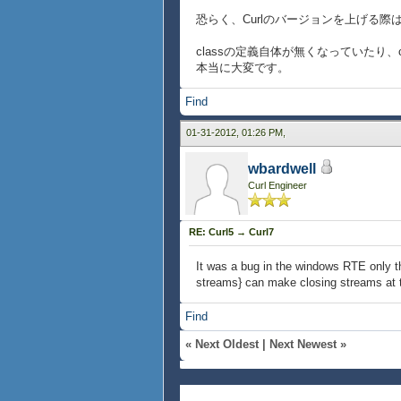
恐らく、Curlのバージョンを上げる
classの定義自体が無くなっていたり
本当に大変です。
Find
01-31-2012, 01:26 PM,
wbardwell
Curl Engineer
RE: Curl5 → Curl7
It was a bug in the windows RTE only th
streams} can make closing streams at th
Find
«
Next Oldest
|
Next Newest
»