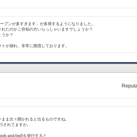
オープンが多すぎます」が多発するようになりました。
されたのかご存知の方いらっしゃいますでしょうか？
ょうか？
ウトが崩れ、非常に困惑しております。
Reputa
、
いまま次々開かれると出るものですね。
発行されてますか。
look-and-feel}を発行すると