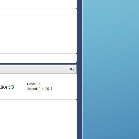
#2
Posts: 99
tion:
3
Joined: Jun 2011