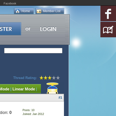
Facebook
Home
Member List
Thread Rating:
 Mode
|
Linear Mode
|
#1
Posts: 10
tion:
0
Joined: Jan 2012