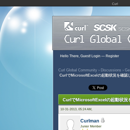
Curl
Hello There, Guest!
Login
—
Register
Curl Global Community
›
Discussions
›
Gen
CurlでMicrosoftExcelの起動状況を確
334 Vote(s) - 2.95 Average
1
2
3
4
5
CurlでMicrosoftExcelの起動
10-31-2013, 05:24 AM,
Curlman
Junior Member