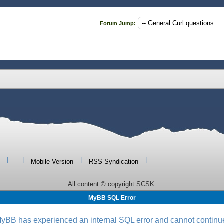
Forum Jump:
|
|
|
|
Mobile Version
RSS Syndication
All content © copyright SCSK.
MyBB SQL Error
yBB has experienced an internal SQL error and cannot continu