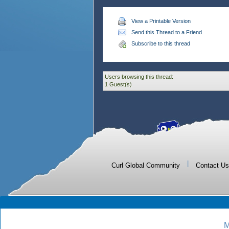
View a Printable Version
Send this Thread to a Friend
Subscribe to this thread
Users browsing this thread:
1 Guest(s)
|
Curl Global Community
Contact Us
M