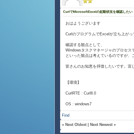
CurlでMicrosoftExcelの起動状況を確認したい
おはようございます
CurlのプログラムでExcelが立ち
確認する観点として、
Windowsタスクマネージャのプロセスで[
といった観点は考えているのですが、
皆さんのお知恵を拝借したいです。宜
【環境】
CurlRTE : Curl8.0
OS : windows7
Find
«
Next Oldest
|
Next Newest
»