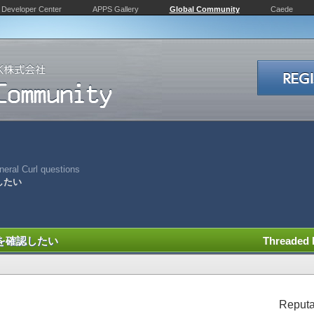
Developer Center
APPS Gallery
Global Community
Caede
eral Curl questions
認したい
状況を確認したい
Threaded
Reputa