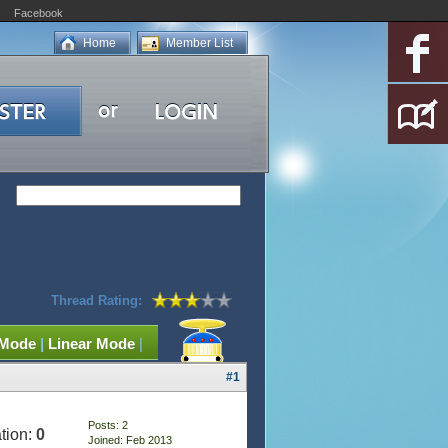
Facebook
Home
Member List
Thread Rating:
 Mode
|
Linear Mode
|
#1
Posts: 2
tion:
0
Joined: Feb 2013