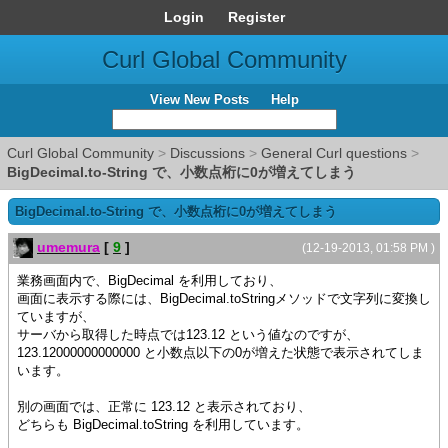
Login
Register
Curl Global Community
View New Posts
Help
Curl Global Community
>
Discussions
>
General Curl questions
>
BigDecimal.to-String で、小数点桁に0が増えてしまう
BigDecimal.to-String で、小数点桁に0が増えてしまう
umemura
[
9
]
(12-19-2013, 01:58 PM )
業務画面内で、BigDecimal を利用しており、
画面に表示する際には、BigDecimal.toStringメソッドで文字列に変換し
ていますが、
サーバから取得した時点では123.12 という値なのですが、
123.12000000000000 と小数点以下の0が増えた状態で表示されてしま
います。
別の画面では、正常に 123.12 と表示されており、
どちらも BigDecimal.toString を利用しています。