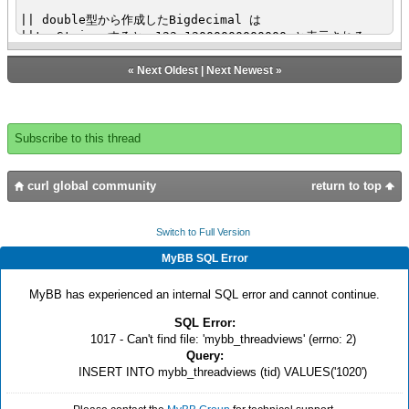
|| double型から作成したBigdecimal は
||to-String すると、123.12000000000000 と表示される
{popup-message {bd-d.to-String}}
«
Next Oldest
|
Next Newest
»
||set-scale でスケールを指定することが出来るので
||この指定をして始めて 123.12 と表示することができる
set bd-d = {bd-d.set-scale 2}
Subscribe to this thread
{popup-message {bd-d.to-String}}
curl global community
return to top
Switch to Full Version
MyBB SQL Error
MyBB has experienced an internal SQL error and cannot continue.
SQL Error:
1017 - Can't find file: 'mybb_threadviews' (errno: 2)
Query:
INSERT INTO mybb_threadviews (tid) VALUES('1020')