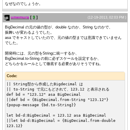
なぜなのでしょうか。
umemura
[
9
]
(12-19-2013, 02:03 PM )
BigDecimal の元の値の型が、double なのか、String なのかで、
振舞いが変わるようでした。
asa でキャストしていたので、元の値の型までは意識できていません
でした。
開発時には、元の型をStringに統一するか、
BigDecimal.to-String の前に必ずスケールを設定するか、
どちらかをルールとして徹底する必要がありそうですね。
Code:
|| String型から作成したBigdecimal は
|| to-String で元にもどされて、123.12 と表示される
def bd = "123.12" asa BigDecimal
||def bd = {BigDecimal.from-String "123.12"}
{popup-message {bd.to-String}}
let bd-d:BigDecimal = 123.12 asa BigDecimal
||let bd-d:BigDecimal = {BigDecimal.from-double
123.12}