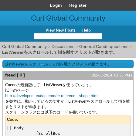
Login
Register
Curl Global Community
View New Posts
Help
Curl Global Community
>
Discussions
>
General Caede questions
>
ListViewerをスクロールして指を離すとリストが動きます。
ListViewerをスクロールして指を離すとリストが動きます。
freed
[
0
]
(02-05-2014, 01:36 PM )
Caedeの最新版にて、ListViewerを使っています。
以下のページ
http://developers.curlap.com/re-referenc...shape.html
を参考に、動かしているのですが、ListViewerをスクロールして指を離
すとリストが動きます。
スクリーンクラスには以下のコードを書いています。
Code:
|| Body
{ScrollBox