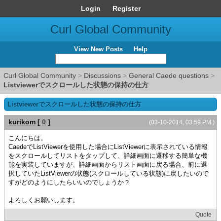
Login
Register
Curl Global Community
View New Posts
Help
Curl Global Community
>
Discussions
>
General Caede questions
>
Listviewerでスクロールした状態の保持の仕方
Listviewerでスクロールした状態の保持の仕方
kurikom
[
0
]
(03-10-2014, 03:59 PM )
こんにちは。
CaedeでListViewerを使用した場合にListViewerに表示されている情報
をスクロールしてリストをタップして、詳細画面に遷移する簡単な機
能を実装していますが、詳細画面からリスト画面に戻る場合、前に選
択していたListViewerの状態(スクロールしている状態)に戻したいので
すがどのようにしたらいいのでしょうか？
よろしくお願いします。
Quote