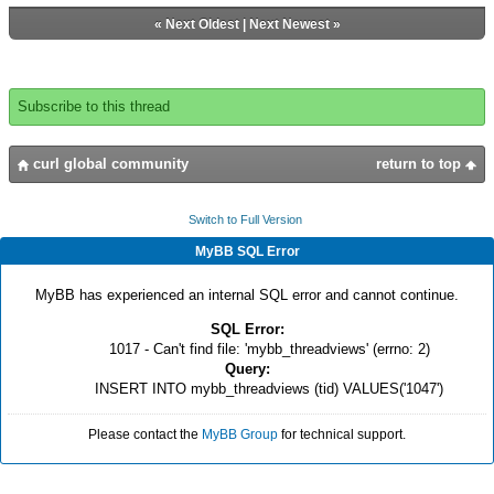
«
Next Oldest
|
Next Newest
»
Subscribe to this thread
curl global community
return to top
Switch to Full Version
MyBB SQL Error
MyBB has experienced an internal SQL error and cannot continue.
SQL Error:
1017 - Can't find file: 'mybb_threadviews' (errno: 2)
Query:
INSERT INTO mybb_threadviews (tid) VALUES('1047')
Please contact the
MyBB Group
for technical support.