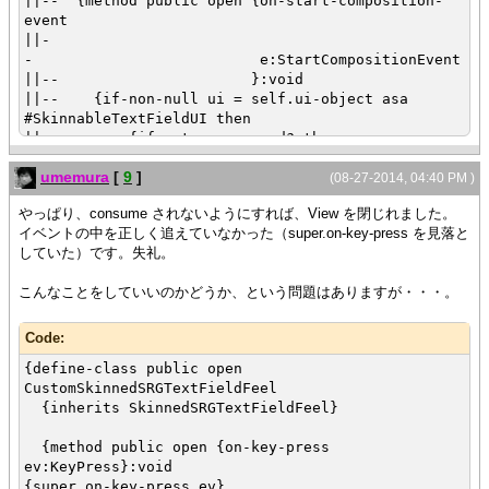
||-- {method public open {on-start-composition-
}
event
}
||-
- e:StartCompositionEvent
||-- }:void
||-- {if-non-null ui = self.ui-object asa
#SkinnableTextFieldUI then
||-- {if not e.consumed? then
||-- {type-switch {get-grid-cell ui}
umemura
[
9
]
||-- case srgc:StandardRecordGridCell
(08-27-2014, 04:40 PM )
do
やっぱり、consume されないようにすれば、View を閉じれました。
||-- {srgc.reveal-if-hidden}
イベントの中を正しく追えていなかった（super.on-key-press を見落と
||-- {if not srgc.edit-active? then
していた）です。失礼。
||-- {ui.control.become-active-
from-traversal}
こんなことをしていいのかどうか、という問題はありますが・・・。
||-- set srgc.edit-active? =
true
||-- }
Code:
||-- }
{define-class public open
||-- }
CustomSkinnedSRGTextFieldFeel
||-- }
{inherits SkinnedSRGTextFieldFeel}
||-- || FIXME: why don't we call into super
here?
{method public open {on-key-press
||-- }
ev:KeyPress}:void
{super.on-key-press ev}