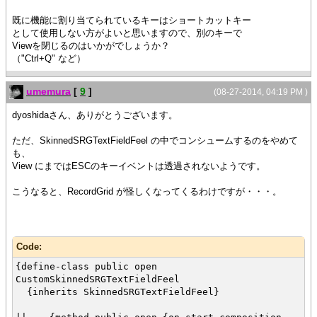
{on Action do
既に機能に割り当てられているキーはショートカットキー
{v.close}
として使用しない方がよいと思いますので、別のキーで
}
Viewを閉じるのはいかがでしょうか？
}
（"Ctrl+Q" など）
{fm.add-key-accel
ka
}
umemura
[
9
]
(08-27-2014, 04:19 PM )
}
}
dyoshidaさん、ありがとうございます。
{CommandButton
ただ、SkinnedSRGTextFieldFeel の中でコンシュームするのをやめて
label = "RecordGried の View",
も、
{on Action do
View にまではESCのキーイベントは透過されないようです。
def v = {View grid}
{add-esc v}
こうなると、RecordGrid が怪しくなってくるわけですが・・・。
{v.show}
}
}
Code:
{CommandButton
label = "TextField の View",
{define-class public open
{on Action do
CustomSkinnedSRGTextFieldFeel
def v = {View {TextField }}
{inherits SkinnedSRGTextFieldFeel}
{add-esc v}
{v.show}