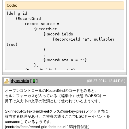
Code:
{def grid =
{RecordGrid
record-source =
{RecordSet
{RecordFields
{RecordField "a", nullable? =
true}
}
,
{RecordData a = ""}
},
{RecordGridColumn "a"}
}
dyoshida
[
6
]
}
(08-27-2014, 12:44 PM )
オープンコントロールのRecordGridのコードをみると、
||View の FocusManager に、ESC キーで閉じるイベントを設
セルにフォーカスが入っている（編集中）状態でのESCキー
定する
押下は入力中の文字の取消として使われているようです。
{define-proc {add-esc v:View}:void
SkinnedSRGTextFieldFeelクラスのon-key-pressメソッド内に
{if-non-null fm = {v.get-focus-manager} then
該当する処理があり、ご推察の通りここでESCキーイベントを
def ka =
consumeしているようです。
{KeyAccel
(controls/feels/record-grid-feels.scurl 163行目付近）
key-accel-string = "Esc",