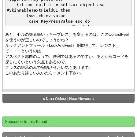
{method public open {on-key-press
{if-non-null ui = self.ui-object asa
ev:KeyPress}:void
#SkinnableTextFieldUI then
{if-non-null ui = self.ui-object asa
{switch ev.value
#SkinnableTextFieldUI then
case KeyPressValue.esc do
set ev.consumed? = false
let constant cell:StandardRecordGridCell =
}
{non-null {get-grid-cell ui}}
あと、セルの振る舞い（キープレス）を変えるのは、このControlFeel
}
{cell.reveal-if-hidden}
を使うのが正しいのでしょうかね？
}
ルックアンドフィール（LookAndFeel）を取得して、レジストし
}
|| Toggle edit mode if necessary.
て・・・というのは、
{if not cell.edit-active? and
アスペクト志向のようで、便利ではあるのですが、あとからコードを
(ev.insertable? or
探しにくいという欠点もあるので、
ev.value == KeyPressValue.backspace
クラスの継承のみで完結させたい気もあります。
or
このあたり詳しい人いたらコメント下さい。
ev.value == KeyPressValue.delete or
ev.value == KeyPressValue.enter or
ev.value == KeyPressValue.f2)
then
«
Next Oldest
|
Next Newest
»
set cell.edit-active? = true
{ui.control.become-active-from-
traversal}
}
Subscribe to this thread
let constant
rng:StringDataModelWritableRange =