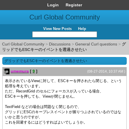
Login
Register
Curl Global Community
View New Posts
Help
Curl Global Community
>
Discussions
>
General Curl questions
>
グ
リッドでもESCキーのイベントを透過させたい
グリッドでもESCキーのイベントを透過させたい
umemura
[
9
]
(08-27-2014, 10:37 AM )
表示されているViewに対して、ESCキーを押されたら閉じる、という
処理を考えています。
ただ、RecordGrid のセルにフォーカスが入っている場合、
ESCキーを押しても、Viewが閉じません。
TextField などの場合は問題なく閉じるので、
グリッドにESCのキープレスイベントが握りつぶされているのではな
いかと思うのですが、
これを回避するにはどうすればよいでしょうか。