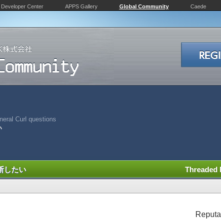
Developer Center
APPS Gallery
Global Community
Caede
eral Curl questions
い
断したい
Threaded
Reputa