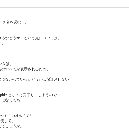
で任意プリンタ名を選択し、
。
れるかどうか、という点については、
す。
か
プリンタは、
のすべてが表示されるため、
つながっているかどうかは保証されない
aphic としては完了してしまうので、
ーになっても
のかもしれませんが、
を駆使して、
のでしょうか。