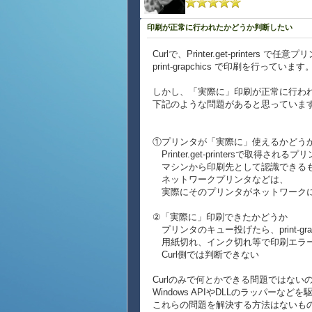
印刷が正常に行われたかどうか判断したい
Curlで、Printer.get-printers 
print-grapchics で印刷を行っています
しかし、「実際に」印刷が正常に行わ
下記のような問題があると思っていま
①プリンタが「実際に」使えるかどう
Printer.get-printersで取得される
マシンから印刷先として認識できるも
ネットワークプリンタなどは、
実際にそのプリンタがネットワークに
②「実際に」印刷できたかどうか
プリンタのキュー投げたら、print-gr
用紙切れ、インク切れ等で印刷エラ
Curl側では判断できない
Curlのみで何とかできる問題ではない
Windows APIやDLLのラッパーなど
これらの問題を解決する方法はないも