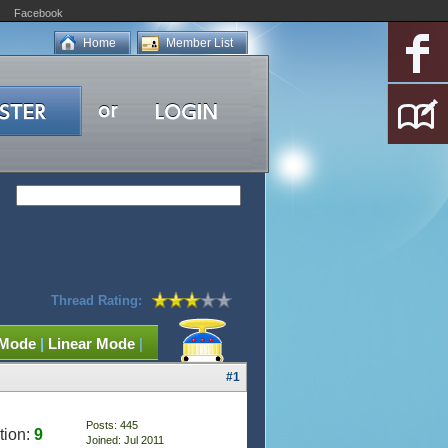
Facebook
Home
Member List
Thread Rating:
 Mode
|
Linear Mode
|
#1
Posts: 445
tion:
9
Joined: Jul 2011