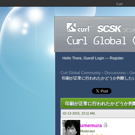
Curl
Hello There, Guest!
Login
—
Register
Curl Global Community
›
Discussions
›
Gen
印刷が正常に行われたかどうか判断した
275 Vote(s) - 2.74 Average
1
2
3
4
5
印刷が正常に行われたかどうか判
02-13-2015, 10:11 AM,
umemura
Moderator