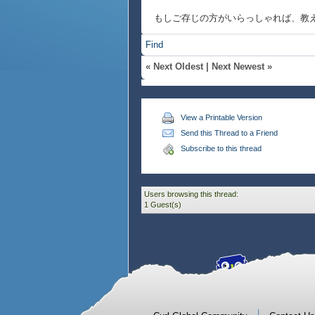
もしご存じの方がいらっしゃれば、教
Find
«
Next Oldest
|
Next Newest
»
View a Printable Version
Send this Thread to a Friend
Subscribe to this thread
Users browsing this thread:
1 Guest(s)
|