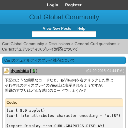
Login
Register
Curl Global Community
View New Posts
Help
Curl Global Community
>
Discussions
>
General Curl questions
>
Curlのデュアルディスプレイ対応について
Curlのデュアルディスプレイ対応について
dyoshida
[
6
]
(04-20-2015, 04:44 PM )
下記のような簡単なコードだと、各View内を右クリックした際は
それぞれのディスプレイのView上に表示されるようですが、
問題のアプリはどんな感じのコードでしょうか？
Code:
{curl 8.0 applet}
{curl-file-attributes character-encoding = "utf8"}
{import Display from CURL.GRAPHICS.DISPLAY}