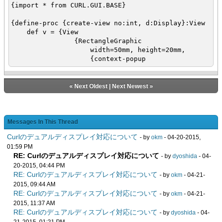
{import * from CURL.GUI.BASE}
{define-proc {create-view no:int, d:Display}:View
def v = {View
{RectangleGraphic
width=50mm, height=20mm,
{context-popup
menu-pane =
{MenuPane
{MenuAction
«
Next Oldest
|
Next Newest
»
label="Display"
& no
}
}
Messages In This Thread
}
Curlのデュアルディスプレイ対応について
- by
okm
- 04-20-2015,
},
01:59 PM
visibility = "normal",
RE: Curlのデュアルディスプレイ対応について
- by
dyoshida
- 04-
{on WindowClose do
{exit}
20-2015, 04:44 PM
RE: Curlのデュアルディスプレイ対応について
}
- by
okm
- 04-21-
}
2015, 09:44 AM
{v.set-window-position d.x, d.y}
RE: Curlのデュアルディスプレイ対応について
- by
okm
- 04-21-
{return v}
2015, 11:37 AM
}
RE: Curlのデュアルディスプレイ対応について
- by
dyoshida
- 04-