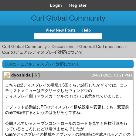
Login
Register
Curl Global Community
View New Posts
Help
Curl Global Community
>
Discussions
>
General Curl questions
>
Curlのデュアルディスプレイ対応について
Curlのデュアルディスプレイ対応について
dyoshida
[
6
]
(04-21-2015, 01:21 PM )
こちらは2ディスプレイの環境で5回くらい試行したかぎりでは、コン
テキストメニューは右クリックしたウィンドウの
ディスプレイ側（マウスカーソルのそば）に表示されていました。
アプレット起動後にPCのディスプレイ構成設定を変更しても、変更前
の値で動作するというのはありそうですね。
公開されているオープンコントロールのコードを見ても座標計算を行
っているところにたどり着けませんでしたが
Curlがディスプレイの構成をアプレットの起動時に生成されるどこかの