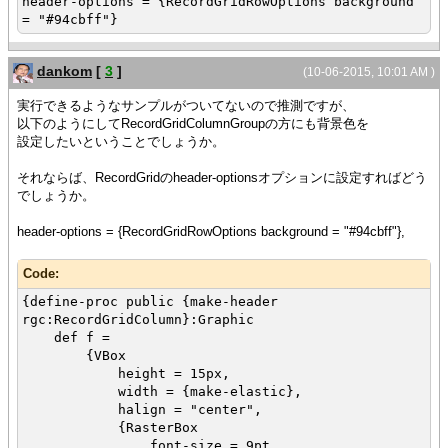
header-options = {RecordGridRowOptions background
= "#94cbff"}
dankom
[
3
]
(10-06-2015, 10:01 AM )
実行できるようなサンプルがついてないので推測ですが、
以下のようにしてRecordGridColumnGroupの方にも背景色を
設定したいということでしょうか。
それならば、RecordGridのheader-optionsオプションに設定すればどう
でしょうか。
header-options = {RecordGridRowOptions background = "#94cbff"},
Code:
{define-proc public {make-header
rgc:RecordGridColumn}:Graphic
def f =
{VBox
height = 15px,
width = {make-elastic},
halign = "center",
{RasterBox
font-size = 9pt,