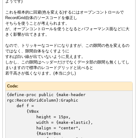
ようです)
"Last", caption = "Last Name",
domain = String
これを根本的に回避(色を変える)するにはオープンコントロールで
},
RecordGrid自体のソースコードを修正し
{RecordField "Age1", domain =
そちらを使うことが考えられます。
int},
が、オープンコントロールを使うとなるとパフォーマンス面などに大
{RecordField "Age2", domain = int}
きく影響が出てきます。
},
{RecordData First1 = "John", First2 =
なので、トリッキーなコードになりますが、この隙間の色を変えるの
"John2", Last = "Smith", Age1 = 25, Age2 = 252},
ではなく、隙間自体をなくすように
{RecordData First1 = "Jane", First2 =
すれば白い線が出ていないように見えます。
"Jane2", Last = "Smith", Age1 = 29, Age2 = 252},
しかし、この隙間はヘッダーだけでなくデータ部の隙間も無くしてし
{RecordData First1 = "Jane", First2 =
まいますので標準のレコードグリッドと比べると
"Jane2", Last = "Jones", Age1 = 28, Age2 = 252}
若干高さが低くなります。(本当に少し)
}
Code:
let r:RecordGrid =
{RecordGrid
{define-proc public {make-header
header-options = {RecordGridRowOptions
rgc:RecordGridColumn}:Graphic
background = "#94cbff"},
def f =
record-source = people,
{VBox
height = 10cm,
height = 15px,
width = 13cm,
width = {make-elastic},
header-spec = make-header,
halign = "center",
{RecordGridColumnGroup
{RasterBox