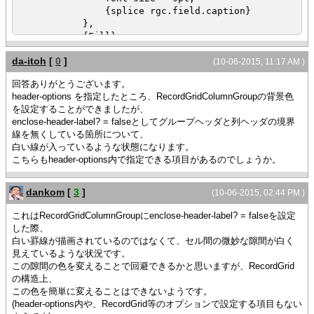
{splice rgc.field.caption}
},
{Fill}
}
da-itoh
[
0
]
{after 0s do
(10-06-2015, 11:17 AM )
def h = f.parent
回答ありがとうございます。
set h.background = "#94cbff"
header-options を指定したところ、RecordGridColumnGroupの背景色
を設定することができましたが、
}
enclose-header-label? = falseとしてグループヘッダと列ヘッダの境界
{return f }
線を無くしている箇所について、
}
白い線が入っているような状態になります。
こちらもheader-options内で指定できる項目があるのでしょうか。
{value
let people:RecordSet =
{RecordSet
dankom
[
3
]
(10-06-2015, 02:44 PM )
{RecordFields
{RecordField
これはRecordGridColumnGroupにenclose-header-label? = falseを設定
"First1", caption = "First
した際、
Name1", domain = String
白い罫線が描画されているのではなくて、セル間の微妙な隙間が白く
},
見えているような状況です。
{RecordField
この隙間の色を変えることで回避できるかと思いますが、RecordGrid
"First2", caption = "First
の構造上、
Name2", domain = String
この色を簡単に変えることはできないようです。
},
(header-options内や、RecordGrid等のオプションで設定する項目もない
{RecordField