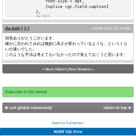
"",
font-size = 9pt,
{RecordGridColumn "First1"}
{splice rgc.field.caption}
},
},
{RecordGridColumnGroup
{Fill}
"Name",
}
{RecordGridColumn "First2"},
da-itoh
[
0
]
{after 0s do
(10-06-2015, 05:23 PM )
{RecordGridColumn "Last"},
def h = f.parent
回答ありがとうございます。
{RecordGridColumn "Age1"}
set h.background = "#94cbff"
確かに言われてみれば微妙に高さが変わっているような、というくら
},
いの違いでした。
{RecordGridColumnGroup
}
このような手法は考えてもいなかったので覚えておこうと思います。
"Ageeee",
{return f }
{RecordGridColumn "Age2"}
}
}
«
Next Oldest
|
Next Newest
»
}
{value
r
}
Subscribe to this thread
let people:RecordSet =
{RecordSet
{RecordFields
curl global community
return to top
{RecordField
"First1", caption = "First
Name1", domain = String
Switch to Full Version
},
MyBB SQL Error
{RecordField