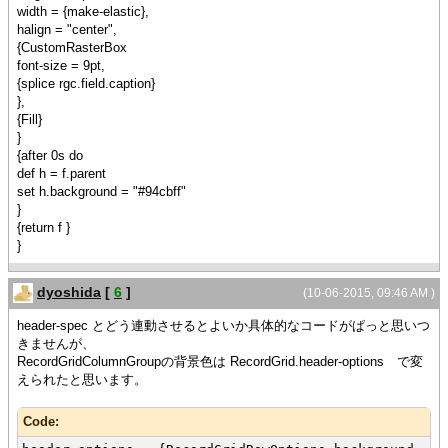
width = {make-elastic},
halign = "center",
{CustomRasterBox
font-size = 9pt,
{splice rgc.field.caption}
},
{Fill}
}
{after 0s do
def h = f.parent
set h.background = "#94cbff"
}
{return f }
}
dyoshida
[
6
]
(10-06-2015, 09:46 AM )
header-spec とどう連動させるとよいか具体的なコードがぱっと思いつ
きませんが、
RecordGridColumnGroupの背景色は RecordGrid.header-options で変
えられたと思います。
Code: