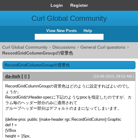
Login
Register
Curl Global Community
View New Posts
Help
Curl Global Community
>
Discussions
>
General Curl questions
>
RecordGridColumnGroupの背景色
RecordGridColumnGroupの背景色
da-itoh
[
0
]
(10-06-2015, 09:02 AM )
RecordGridColumnGroupの背景色はどのように設定すればよいのでし
ょうか。
RecordGridのHeader-specに下記のようなprocを指定したのですが、カ
ラム毎のヘッダー部分のみに適用されて
グループヘッダー部分はデフォルトのままになってしまいます。
{define-proc public {make-header rgc:RecordGridColumn}:Graphic
def f =
{VBox
height = 15px,