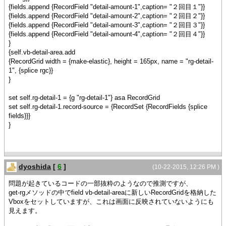
{fields.append {RecordField "detail-amount-1",caption= "２回目１"}}
{fields.append {RecordField "detail-amount-2",caption= "２回目２"}}
{fields.append {RecordField "detail-amount-3",caption= "２回目３"}}
{fields.append {RecordField "detail-amount-4",caption= "２回目４"}}
}
{self.vb-detail-area.add
{RecordGrid width = {make-elastic}, height = 165px, name = "rg-detail-
1", {splice rgc}}
}
set self.rg-detail-1 = {g "rg-detail-1"} asa RecordGrid
set self.rg-detail-1.record-source = {RecordSet {RecordFields {splice
fields}}}
}
dyoshida
[
6
]
(10-22-2015, 12:26 PM )
問題が起きているコードの一部抜粋のようなので推測ですが、
get-rgメソッドの中でfield vb-detail-areaに新しいRecordGridを格納した
Vboxをセットしていますが、これは画面に反映されていないようにも
見えます。