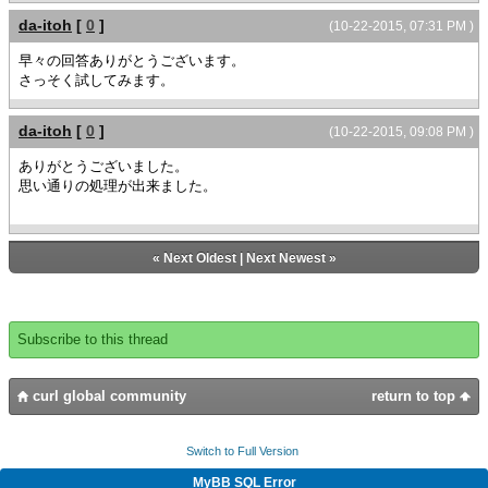
set rg.record-source = {RecordSet
{RecordFields {splice fields}}}
da-itoh
[
0
]
{if first-time? then
(10-22-2015, 07:31 PM )
}
{rgc.append {RecordGridColumn "row-
早々の回答ありがとうございます。
header"}}
さっそく試してみます。
{value
{rgc.append
{VBox
{RecordGridColumnGroup
rg,
"group1",
da-itoh
[
0
]
(10-22-2015, 09:08 PM )
{CommandButton
{RecordGridColumn "detail-amount-
label = "1回目",
1"},
ありがとうございました。
{on Action do
{RecordGridColumn "detail-amount-
思い通りの処理が出来ました。
{set-columns-and-fields
2"},
rg,
{RecordGridColumn "detail-amount-
first-time? = true
3"}
}
«
Next Oldest
|
Next Newest
»
}
}
}
},
{CommandButton
{fields.append {RecordField "row-header",
label = "2回目",
Subscribe to this thread
caption = "", domain = String}}
{on Action do
{fields.append {RecordField "detail-
{set-columns-and-fields
amount-1",caption= "初回１"}}
rg,
curl global community
return to top
{fields.append {RecordField "detail-
first-time? = false
amount-2",caption= "初回２"}}
}
{fields.append {RecordField "detail-
Switch to Full Version
}
amount-3",caption= "初回３"}}
}
else
MyBB SQL Error