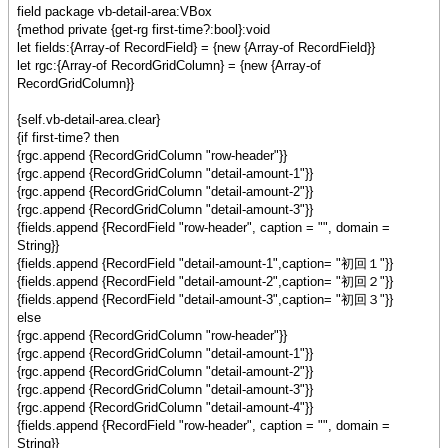
field package vb-detail-area:VBox
{method private {get-rg first-time?:bool}:void
let fields:{Array-of RecordField} = {new {Array-of RecordField}}
let rgc:{Array-of RecordGridColumn} = {new {Array-of
RecordGridColumn}}
{self.vb-detail-area.clear}
{if first-time? then
{rgc.append {RecordGridColumn "row-header"}}
{rgc.append {RecordGridColumn "detail-amount-1"}}
{rgc.append {RecordGridColumn "detail-amount-2"}}
{rgc.append {RecordGridColumn "detail-amount-3"}}
{fields.append {RecordField "row-header", caption = "", domain =
String}}
{fields.append {RecordField "detail-amount-1",caption= "初回１"}}
{fields.append {RecordField "detail-amount-2",caption= "初回２"}}
{fields.append {RecordField "detail-amount-3",caption= "初回３"}}
else
{rgc.append {RecordGridColumn "row-header"}}
{rgc.append {RecordGridColumn "detail-amount-1"}}
{rgc.append {RecordGridColumn "detail-amount-2"}}
{rgc.append {RecordGridColumn "detail-amount-3"}}
{rgc.append {RecordGridColumn "detail-amount-4"}}
{fields.append {RecordField "row-header", caption = "", domain =
String}}