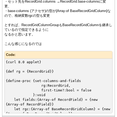
amount-3",caption= "初回３"}}
・セット先をRecordGrid.columns →RecordGrid.base-columnsに変
else
更、
{rgc.append {RecordGridColumn "row-
・base-columns (アクセサ)の型が{Array-of BaseRecordGridColumn}な
header"}}
ので、格納変数rgcの型も変更
{rgc.append {RecordGridColumn "detail-
amount-1"}}
とすれば、RecordGridColumnGroupもBaseRecordGridColumnを継承し
{rgc.append {RecordGridColumn "detail-
ているので指定できるように
amount-2"}}
なるかと思います。
{rgc.append {RecordGridColumn "detail-
amount-3"}}
こんな感じになるのでは
{rgc.append {RecordGridColumn "detail-
amount-4"}}
Code:
{fields.append {RecordField "row-header",
caption = "", domain = String}}
{curl 8.0 applet}
{fields.append {RecordField "detail-
amount-1",caption= "２回目１"}}
{def rg = {RecordGrid}}
{fields.append {RecordField "detail-
amount-2",caption= "２回目２"}}
{define-proc {set-columns-and-fields
{fields.append {RecordField "detail-
rg:RecordGrid,
amount-3",caption= "２回目３"}}
first-time?:bool = false
{fields.append {RecordField "detail-
}:void
amount-4",caption= "２回目４"}}
let fields:{Array-of RecordField} = {new
}
{Array-of RecordField}}
let rgc:{Array-of BaseRecordGridColumn} = {new
set rg.columns = rgc
{Array-of BaseRecordGridColumn}}