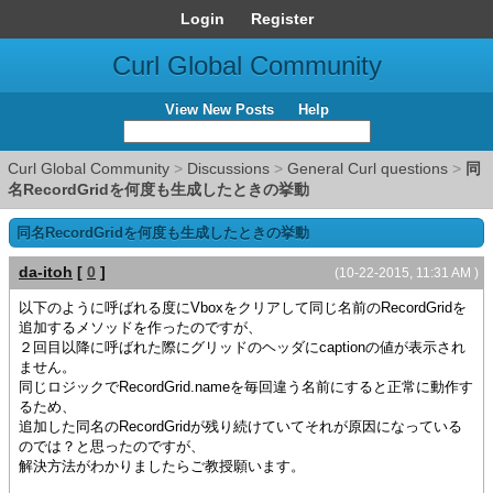
Login
Register
Curl Global Community
View New Posts
Help
Curl Global Community
>
Discussions
>
General Curl questions
>
同
名RecordGridを何度も生成したときの挙動
同名RecordGridを何度も生成したときの挙動
da-itoh
[
0
]
(10-22-2015, 11:31 AM )
以下のように呼ばれる度にVboxをクリアして同じ名前のRecordGridを
追加するメソッドを作ったのですが、
２回目以降に呼ばれた際にグリッドのヘッダにcaptionの値が表示され
ません。
同じロジックでRecordGrid.nameを毎回違う名前にすると正常に動作す
るため、
追加した同名のRecordGridが残り続けていてそれが原因になっている
のでは？と思ったのですが、
解決方法がわかりましたらご教授願います。