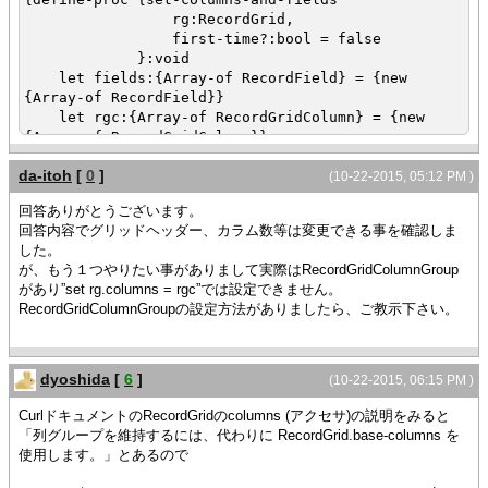
rg:RecordGrid,
first-time?:bool = false
}:void
let fields:{Array-of RecordField} = {new
{Array-of RecordField}}
let rgc:{Array-of RecordGridColumn} = {new
{Array-of RecordGridColumn}}
da-itoh
[
0
]
{if first-time? then
(10-22-2015, 05:12 PM )
{rgc.append {RecordGridColumn "row-
回答ありがとうございます。
header"}}
回答内容でグリッドヘッダー、カラム数等は変更できる事を確認しま
{rgc.append {RecordGridColumn "detail-
した。
amount-1"}}
が、もう１つやりたい事がありまして実際はRecordGridColumnGroup
{rgc.append {RecordGridColumn "detail-
があり”set rg.columns = rgc”では設定できません。
amount-2"}}
RecordGridColumnGroupの設定方法がありましたら、ご教示下さい。
{rgc.append {RecordGridColumn "detail-
amount-3"}}
{fields.append {RecordField "row-header",
caption = "", domain = String}}
dyoshida
[
6
]
(10-22-2015, 06:15 PM )
{fields.append {RecordField "detail-
amount-1",caption= "初回１"}}
CurlドキュメントのRecordGridのcolumns (アクセサ)の説明をみると
{fields.append {RecordField "detail-
「列グループを維持するには、代わりに RecordGrid.base-columns を
amount-2",caption= "初回２"}}
使用します。」とあるので
{fields.append {RecordField "detail-