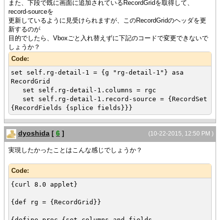
また、下段で既に画面に追加されているRecordGridを取得して、
record-sourceを
更新しているように見受けられますが、このRecordGridのヘッダを更
新するのが
目的でしたら、Vboxごと入れ替えずに下記のコードで変更できないで
しょうか？
Code:
set self.rg-detail-1 = {g "rg-detail-1"} asa
RecordGrid
set self.rg-detail-1.columns = rgc
set self.rg-detail-1.record-source = {RecordSet
{RecordFields {splice fields}}}
dyoshida
[
6
]
(10-22-2015, 12:50 PM )
実現したかったことはこんな感じでしょうか？
Code:
{curl 8.0 applet}
{def rg = {RecordGrid}}
{define-proc {set-columns-and-fields