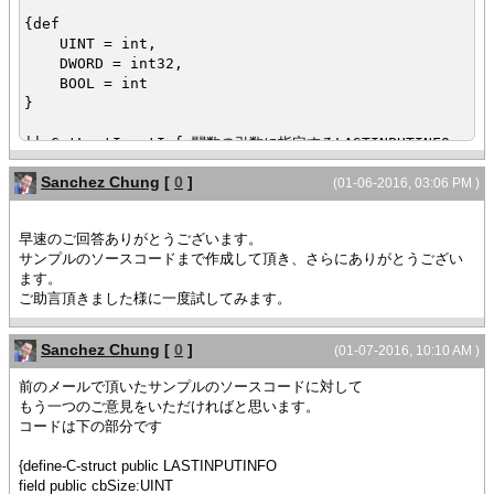
{def
UINT = int,
DWORD = int32,
BOOL = int
}
|| GetLastInputInfo関数の引数に指定するLASTINPUTINFO
構造体へのインターフェイス定義
Sanchez Chung
[
0
]
|| see. https://msdn.microsoft.com/en-
(01-06-2016, 03:06 PM )
us/library/windows/desktop/ms646272.aspx
{define-C-struct public LASTINPUTINFO
早速のご回答ありがとうございます。
field public cbSize:UINT
サンプルのソースコードまで作成して頂き、さらにありがとうござい
field public dwTime:DWORD
ます。
def public size-of = 8 || sizeof LASTINPUTINFO
ご助言頂きました様に一度試してみます。
}
|| user32.dllのget-last-input-info関数を使用するための
Sanchez Chung
[
0
]
(01-07-2016, 10:10 AM )
特別クラスの定義
|| see. https://msdn.microsoft.com/en-
前のメールで頂いたサンプルのソースコードに対して
us/library/windows/desktop/ms646302.aspx
もう一つのご意見をいただければと思います。
{define-dll-class public User32Dll
コードは下の部分です
{defaults
calling-convention = stdcall,
{define-C-struct public LASTINPUTINFO
string-rep = CStringUTF16
field public cbSize:UINT