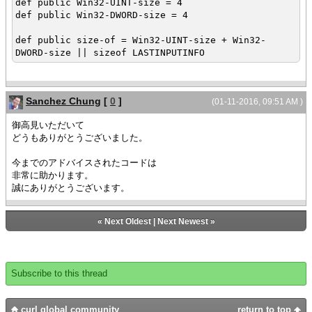
def public Win32-UINT-size = 4
{construct-super {SharedLibrary
def public Win32-DWORD-size = 4
"Kernel32.dll"}}
}
def public size-of = Win32-UINT-size + Win32-
DWORD-size || sizeof LASTINPUTINFO
{dll-method public {get-tick-count
("GetTickCount")}:DWORD}
}
Sanchez Chung
[
0
]
(01-11-2016, 09:51 AM )
|| ユーザが最後に入力した時刻からの経過時間を取得するプロシー
御高見いただいて
ジャ
どうもありがとうございました。
{define-proc public {get-last-input-time}:int
def user32 = {User32Dll}
今までのアドバイスされたコードは
def kernel32 = {Kernel32Dll}
非常に助かります。
def info = {LASTINPUTINFO}
誠にありがとうございます。
set info.cbSize = LASTINPUTINFO.size-of
def ret = {user32.get-last-input-info
«
Next Oldest
|
Next Newest
»
info
}
{if ret == 0 then
|| failure
Subscribe to this thread
{error {get-last-win32-error}}
}
curl global community
return to top