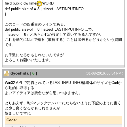
}
field public dwTime
WORD
def public size-of = 8 || sizeof LASTINPUTINFO
{constructor public {default}
}
{construct-super {SharedLibrary
"user32.dll"}}
このコードの四番目のラインである、
}
def public size-of = 8 || sizeof LASTINPUTINFO ...で、
「size-of = 8」とあらかじめ設定して置いてあるんですが、
{dll-method public {get-last-input-info
これを動的にCurlで知る（取得する）ことは出来るかどうかという質問
("GetLastInputInfo")
です。
pii:CPointer
}:BOOL
お手数になるかもしれないんですが
}
よろしくお願いいたします。
}
|| Kernel32.dllのget-tick-count関数を使用するための特別
dyoshida
[
6
]
(01-08-2016, 05:54 PM )
クラスの定義
Win32 API で定義されているLASTINPUTINFO構造体のサイズをCurlか
|| see. https://msdn.microsoft.com/en-
ら動的に取得する
us/library/ms724408.aspx
よいアイディアは残念ながら思いつきません。
{define-dll-class public Kernel32Dll
{defaults
とりあえず、8がマジックナンバーにならないように下記のように書く
calling-convention = stdcall,
と少し良くなるかもしれませんが
string-rep = CStringUTF16
悩ましいですね
}
Code:
{constructor public {default}