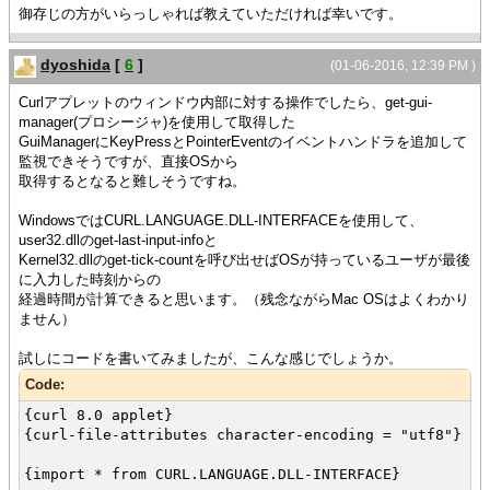
御存じの方がいらっしゃれば教えていただければ幸いです。
dyoshida
[
6
]
(01-06-2016, 12:39 PM )
Curlアプレットのウィンドウ内部に対する操作でしたら、get-gui-
manager(プロシージャ)を使用して取得した
GuiManagerにKeyPressとPointerEventのイベントハンドラを追加して
監視できそうですが、直接OSから
取得するとなると難しそうですね。
WindowsではCURL.LANGUAGE.DLL-INTERFACEを使用して、
user32.dllのget-last-input-infoと
Kernel32.dllのget-tick-countを呼び出せばOSが持っているユーザが最後
に入力した時刻からの
経過時間が計算できると思います。（残念ながらMac OSはよくわかり
ません）
試しにコードを書いてみましたが、こんな感じでしょうか。
Code:
{curl 8.0 applet}
{curl-file-attributes character-encoding = "utf8"}
{import * from CURL.LANGUAGE.DLL-INTERFACE}