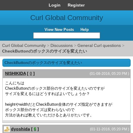
Login
Register
Curl Global Community
View New Posts
Help
Curl Global Community
>
Discussions
>
General Curl questions
>
CheckButtonのボックスのサイズを変えたい
CheckButtonのボックスのサイズを変えたい
NISHIKIDA
[
0
]
(01-08-2016, 05:20 PM )
こんにちは
CheckButtonのボックス部分のサイズを変えたいのですが
サイズを変えるにはどうすればよいでしょうか？
heightやwidthだとCheckButton全体のサイズ指定ができますが
ボックス部分のサイズは変わらないので
方法があれば教えていただけるとありがたいです。
dyoshida
[
6
]
(01-11-2016, 05:20 PM )