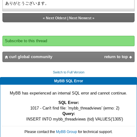
ありがとうございます。
«
Next Oldest
|
Next Newest
»
Subscribe to this thread
curl global community
return to top
Switch to Full Version
MyBB SQL Error
MyBB has experienced an internal SQL error and cannot continue.
SQL Error:
1017 - Can't find file: 'mybb_threadviews' (errno: 2)
Query:
INSERT INTO mybb_threadviews (tid) VALUES('1305')
Please contact the
MyBB Group
for technical support.