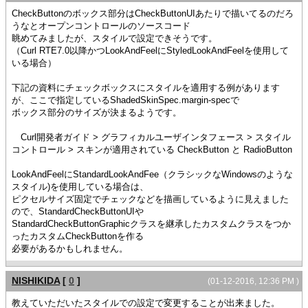
CheckButtonのボックス部分はCheckButtonUIあたりで描いてるのだろ
うなとオープンコントロールのソースコード
眺めてみましたが、スタイルで設定できそうです。
（Curl RTE7.0以降かつLookAndFeelにStyledLookAndFeelを使用して
いる場合）
下記の資料にチェックボックスにスタイルを適用する例があります
が、ここで指定しているShadedSkinSpec.margin-specで
ボックス部分のサイズが決まるようです。
Curl開発者ガイド > グラフィカルユーザインタフェース > スタイル
コントロール > スキンが適用されている CheckButton と RadioButton
LookAndFeelにStandardLookAndFee（クラシックなWindowsのような
スタイル)を使用している場合は、
ピクセルサイズ固定でチェックなどを描画しているように見えました
ので、StandardCheckButtonUIや
StandardCheckButtonGraphicクラスを継承したカスタムクラスをつか
ったカスタムCheckButtonを作る
必要があるかもしれません。
NISHIKIDA
[
0
]
(01-12-2016, 12:36 PM )
教えていただいたスタイルでの設定で変更することが出来ました。