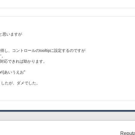
ると思いますが
取得し、コントロールのtooltipに設定するのですが
す。
で対応できれば助かります。
r\}あいうえお"
しましたが、ダメでした。
Reputa