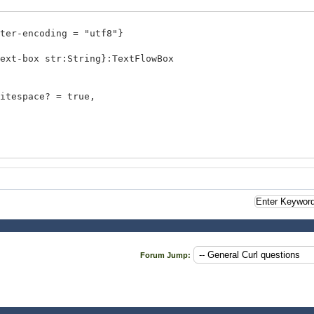
ter-encoding = "utf8"}
ext-box str:String}:TextFlowBox
pace? = true,
p-text-box
目"
Forum Jump: