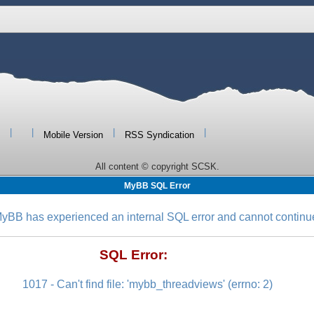
|
|
|
|
Mobile Version
RSS Syndication
All content © copyright SCSK.
MyBB SQL Error
yBB has experienced an internal SQL error and cannot continu
SQL Error:
1017 - Can't find file: 'mybb_threadviews' (errno: 2)