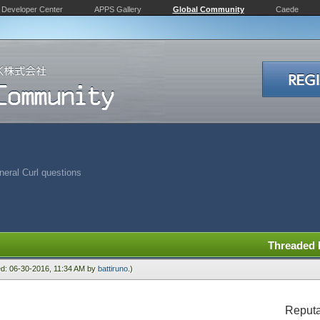
Developer Center
APPS Gallery
Global Community
Caede
eral Curl questions
Threaded
ied: 06-30-2016, 11:34 AM by
battiruno
.)
Reputa