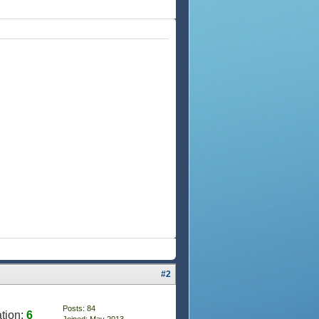
#2
Posts: 84
tion:
6