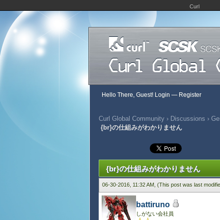
Curl
Hello There, Guest!
Login
—
Register
Curl Global Community
›
Discussions
›
Gen
{br}の仕組みがわかりません
372 Vote(s) - 2.85 Average
1
2
3
4
5
{br}の仕組みがわかりません
06-30-2016, 11:32 AM,
(This post was last modif
battiruno
しがない会社員