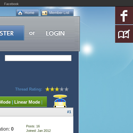
Facebook
Home
Member List
Thread Rating:
 Mode
|
Linear Mode
|
#1
Posts: 16
tion:
0
Joined: Jan 2012