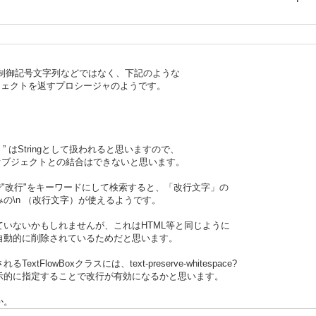
みると制御記号文字列などではなく、下記のような
オブジェクトを返すプロシージャのようです。
。” はStringとして扱われると思いますので、
たオブジェクトとの結合はできないと思います。
で"改行"をキーワードにして検索すると、「改行文字」の
の\n （改行文字）が使えるようです。
いないかもしれませんが、これはHTML等と同じように
自動的に削除されているためだと思います。
lowBoxクラスには、text-preserve-whitespace?
示的に指定することで改行が有効になるかと思います。
か。