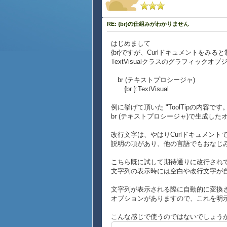
RE: {br}の仕組みがわかりません
はじめまして
{br}ですが、Curlドキュメントを
TextVisualクラスのグラフィック
br (テキストプロシージャ)
{br }:TextVisual
例に挙げて頂いた "ToolTipの内容です
br (テキストプロシージャ)で生成し
改行文字は、やはりCurlドキュメント
説明の項があり、他の言語でもおなじみ
こちら既に試して期待通りに改行されて
文字列の表示時には空白や改行文字が
文字列が表示される際に自動的に変換されるTextF
オブションがありますので、これを明
こんな感じで使うのではないでしょう