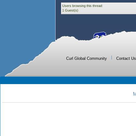
Users browsing this thread:
1 Guest(s)
|
Curl Global Community
Contact Us
M