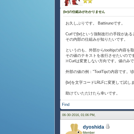
{br}の仕組みがわかりません
お久しぶりです。 Battirunoです。
Curlで{br}という強制改行の手段があ
その内部の仕組みが知りたいです。
というのも、外部からtooltipの内容を
その値のテキストを改行させたいので
※Curlは変更しない方向です。値のみ
外部の値の例："ToolTipの内容です。\{b
{br}を文字コードLRLFに変更して試
助けていただけたら幸いです。
Find
06-30-2016, 01:06 PM,
dyoshida
Member