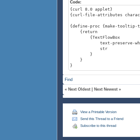
Code:
{curl 8.0 applet}
{curl-file-attributes charac
{define-proc {make-tooltip-t
{return
{TextFlowBox
text-preserve-whites
str
}
}
}
{value
Find
{Frame
"AAAA",
«
Next Oldest
|
Next Newest
»
tooltip = {make-toolti
"1行目\n2行
}
}
View a Printable Version
}
Send this Thread to a Friend
Subscribe to this thread