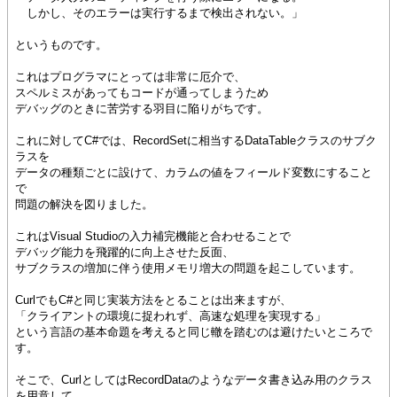
しかし、そのエラーは実行するまで検出されない。」
というものです。
これはプログラマにとっては非常に厄介で、
スペルミスがあってもコードが通ってしまうため
デバッグのときに苦労する羽目に陥りがちです。
これに対してC#では、RecordSetに相当するDataTableクラスのサブク
ラスを
データの種類ごとに設けて、カラムの値をフィールド変数にすること
で
問題の解決を図りました。
これはVisual Studioの入力補完機能と合わせることで
デバッグ能力を飛躍的に向上させた反面、
サブクラスの増加に伴う使用メモリ増大の問題を起こしています。
CurlでもC#と同じ実装方法をとることは出来ますが、
「クライアントの環境に捉われず、高速な処理を実現する」
という言語の基本命題を考えると同じ轍を踏むのは避けたいところで
す。
そこで、CurlとしてはRecordDataのようなデータ書き込み用のクラス
を用意して、