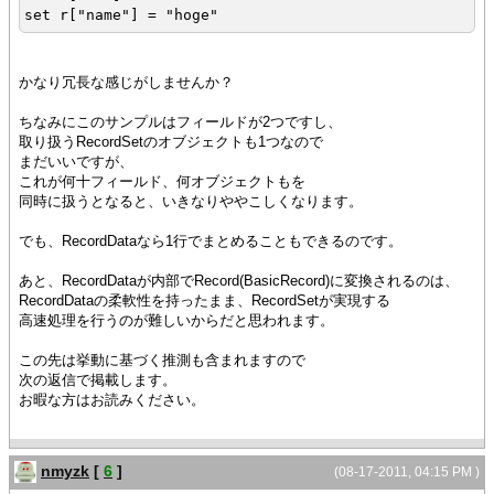
set r["name"] = "hoge"
{rs.append r}
かなり冗長な感じがしませんか？
set r = {rs.new-record}
set r["id"] = "02"
ちなみにこのサンプルはフィールドが2つですし、
set r["name"] = "foo"
取り扱うRecordSetのオブジェクトも1つなので
まだいいですが、
{rs.append r}
これが何十フィールド、何オブジェクトもを
同時に扱うとなると、いきなりややこしくなります。
{rs.commit}
でも、RecordDataなら1行でまとめることもできるのです。
{for r in rs do {dump {type-of r}}
あと、RecordDataが内部でRecord(BasicRecord)に変換されるのは、
RecordDataの柔軟性を持ったまま、RecordSetが実現する
高速処理を行うのが難しいからだと思われます。
この先は挙動に基づく推測も含まれますので
次の返信で掲載します。
お暇な方はお読みください。
nmyzk
[
6
]
(08-17-2011, 04:15 PM )