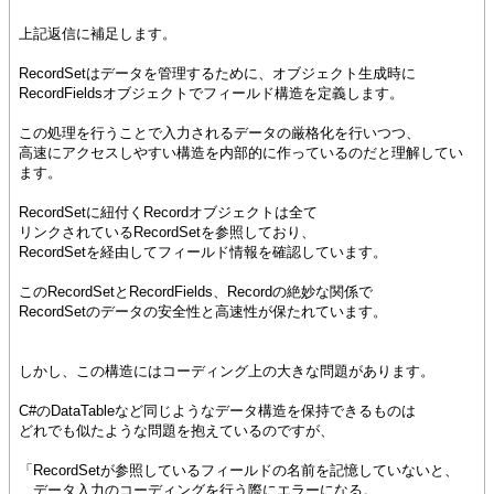
上記返信に補足します。
RecordSetはデータを管理するために、オブジェクト生成時に
RecordFieldsオブジェクトでフィールド構造を定義します。
この処理を行うことで入力されるデータの厳格化を行いつつ、
高速にアクセスしやすい構造を内部的に作っているのだと理解してい
ます。
RecordSetに紐付くRecordオブジェクトは全て
リンクされているRecordSetを参照しており、
RecordSetを経由してフィールド情報を確認しています。
このRecordSetとRecordFields、Recordの絶妙な関係で
RecordSetのデータの安全性と高速性が保たれています。
しかし、この構造にはコーディング上の大きな問題があります。
C#のDataTableなど同じようなデータ構造を保持できるものは
どれでも似たような問題を抱えているのですが、
「RecordSetが参照しているフィールドの名前を記憶していないと、
データ入力のコーディングを行う際にエラーになる。