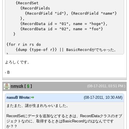
{RecordSet
{RecordFields
{RecordField "id"}, {RecordField "name"}
},
{RecordData id = "01", name = "hoge"},
{RecordData id = "02", name = "foo"}
}
{for r in rs do
{dump {type-of r}} || BasicRecordがでちゃった。
}
よろしくです。
- B
nmyzk
[
6
]
(08-17-2011, 03:51 PM )
nasuB Wrote:
(08-17-2011, 10:30 AM)
またまた、謎が生まれちゃいました。
RecordSetにデータを追加などするときは、RecordDataクラスのオブ
ジェクトなのに、取得するときはBasicRecordなのはなんでです
か？？