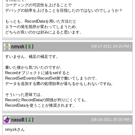
コーディングの可読性を上げることで
デバッグの効率を上げることを目指したのではないのでしょうか？
もっとも、RecordDataを用いた方法だと
エラーの発生箇所が変わってしまうため、
どちらが良いのかは好みによると思います。
nmyzk
[
6
]
(08-17-2011, 04:20 PM )
すいません、補足の補足です。
書いた後から気づいたのですが、
Recordオブジェクトに値をsetすると
RecordSetEventがRecordSet側で働いてしまうので、
データを追加する際の処理効率が落ちるかもしれないですね。
そういった意味では、
RecordとRecordDataの関係が判りにくくても、
RecordDataを使うことが推奨されます。
nasuB
[
2
]
(08-18-2011, 05:35 PM )
nmyzkさん