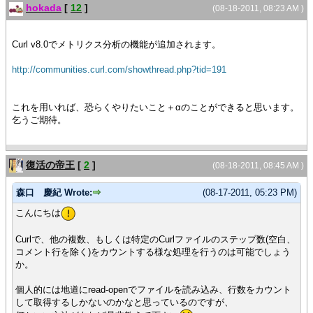
hokada
[
12
]
(08-18-2011, 08:23 AM )
Curl v8.0でメトリクス分析の機能が追加されます。
http://communities.curl.com/showthread.php?tid=191
これを用いれば、恐らくやりたいこと＋αのことができると思います。
乞うご期待。
復活の帝王
[
2
]
(08-18-2011, 08:45 AM )
森口 慶紀 Wrote:
(08-17-2011, 05:23 PM)
こんにちは
Curlで、他の複数、もしくは特定のCurlファイルのステップ数(空白、
コメント行を除く)をカウントする様な処理を行うのは可能でしょう
か。
個人的には地道にread-openでファイルを読み込み、行数をカウント
して取得するしかないのかなと思っているのですが、