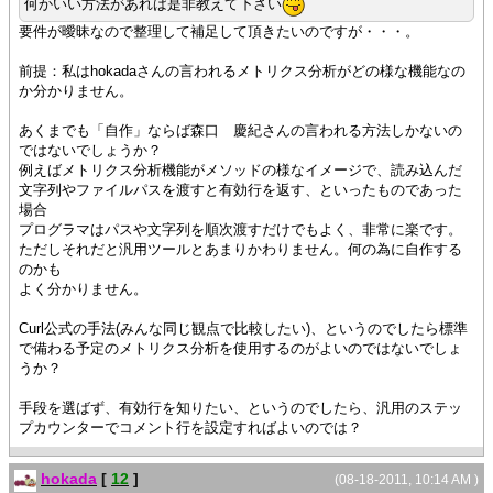
何かいい方法があれば是非教えて下さい
要件が曖昧なので整理して補足して頂きたいのですが・・・。
前提：私はhokadaさんの言われるメトリクス分析がどの様な機能なの
か分かりません。
あくまでも「自作」ならば森口 慶紀さんの言われる方法しかないの
ではないでしょうか？
例えばメトリクス分析機能がメソッドの様なイメージで、読み込んだ
文字列やファイルパスを渡すと有効行を返す、といったものであった
場合
プログラマはパスや文字列を順次渡すだけでもよく、非常に楽です。
ただしそれだと汎用ツールとあまりかわりません。何の為に自作する
のかも
よく分かりません。
Curl公式の手法(みんな同じ観点で比較したい)、というのでしたら標準
で備わる予定のメトリクス分析を使用するのがよいのではないでしょ
うか？
手段を選ばず、有効行を知りたい、というのでしたら、汎用のステッ
プカウンターでコメント行を設定すればよいのでは？
hokada
[
12
]
(08-18-2011, 10:14 AM )