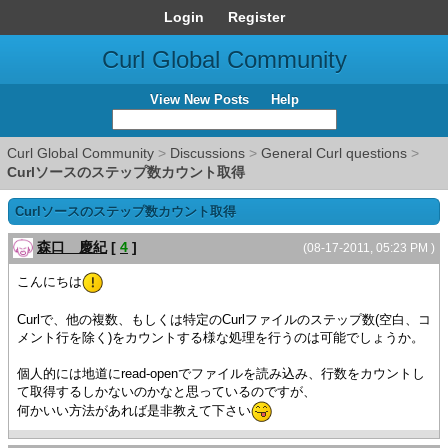
Login
Register
Curl Global Community
View New Posts
Help
Curl Global Community
>
Discussions
>
General Curl questions
>
Curlソースのステップ数カウント取得
Curlソースのステップ数カウント取得
森口 慶紀
[
4
]
(08-17-2011, 05:23 PM )
こんにちは
Curlで、他の複数、もしくは特定のCurlファイルのステップ数(空白、コ
メント行を除く)をカウントする様な処理を行うのは可能でしょうか。
個人的には地道にread-openでファイルを読み込み、行数をカウントし
て取得するしかないのかなと思っているのですが、
何かいい方法があれば是非教えて下さい