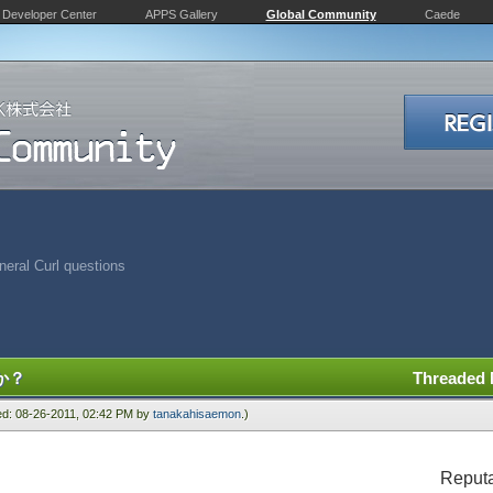
Developer Center
APPS Gallery
Global Community
Caede
eral Curl questions
か？
Threaded
ied: 08-26-2011, 02:42 PM by
tanakahisaemon
.)
Reputa