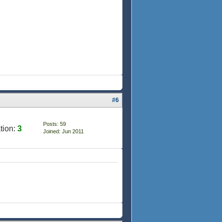
#6
Posts: 59
tion:
3
Joined: Jun 2011