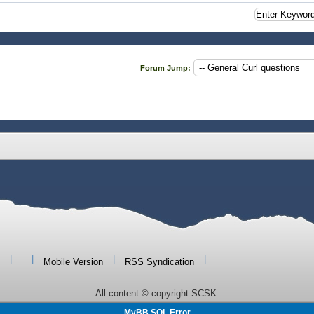
Forum Jump:
|
|
|
|
Mobile Version
RSS Syndication
All content © copyright SCSK.
MyBB SQL Error