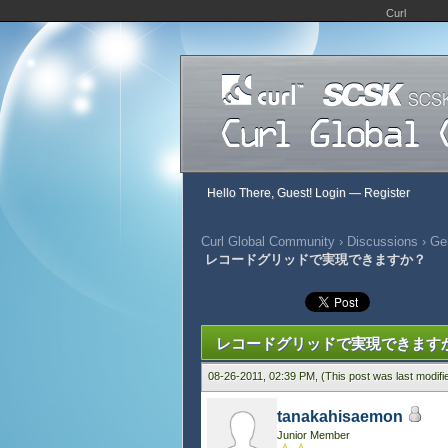
Curl
Hello There, Guest!
Login
—
Register
Curl Global Community
›
Discussions
›
Gen
レコードグリッドで実現できますか？
466 Vote(s) - 2.8 Average
1
2
3
4
5
レコードグリッドで実現できます
08-26-2011, 02:39 PM,
(This post was last modif
tanakahisaemon
Junior Member