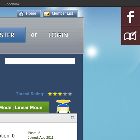
Facebook
Home
Member List
Thread Rating:
 Mode
|
Linear Mode
|
#1
Posts: 5
tion:
0
Joined: Aug 2011