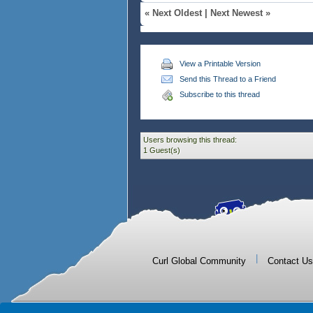
«
Next Oldest
|
Next Newest
»
View a Printable Version
Send this Thread to a Friend
Subscribe to this thread
Users browsing this thread:
1 Guest(s)
|
Curl Global Community
Contact Us