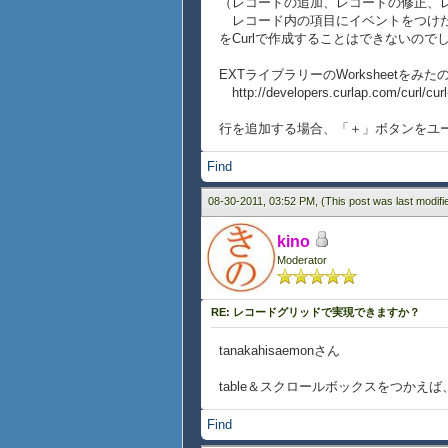
（レコードの追加、レコードの修正、
レコード内の項目にイベントをつけ
をCurlで作成することはできないので
EXTライブラリーのWorksheetを
http://developers.curlap.com/curl/cur
行を追加する場合、「＋」ボタンをユ
Find
08-30-2011, 03:52 PM,
(This post was last modif
kino
Moderator
RE: レコードグリッドで実現できますか？
tanakahisaemonさん
table＆スクロールボックスをつかえ
Find