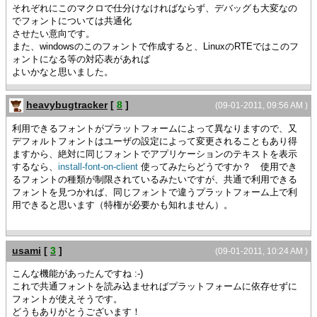
それぞれにこのマクロで仕分けなければならず、デバッグも大変なの
でフォントについては共通化
させたい意向です。
また、windowsのこのフォントで作成すると、LinuxのRTEではこのフ
ォントになる等の対応表があれば
よいかなと思いました。
heavybugtracker
[
8
]
(09-01-2011, 09:56 AM )
利用できるフォントがプラットフォームによって異なりますので、又
デフォルトフォントはユーザの設定によって変更されることもあり得
ますから、絶対に同じフォントでアプリケーションのテキストを表示
するなら、
install-font-on-client
使ってみたらどうですか？ 使用でき
るフォントの種類が制限されているみたいですが、共通で利用できる
フォントを見つかれば、同じフォントで違うプラットフォーム上で利
用できると思います（特権が必要かも知れません）。
usami
[
3
]
(09-01-2011, 10:24 AM )
こんな機能があったんですね :-)
これで共通フォントを読み込ませればプラットフォームに依存せずに
フォントが使えそうです。
どうもありがとうございます！