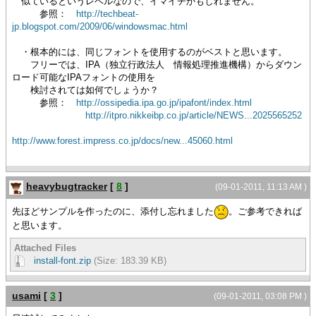
似ているというレベルなので、イマイチかもしれません。
参照：
http://techbeat-
jp.blogspot.com/2009/06/windowsmac.html
・根本的には、同じフォントを使用するのがベストと思います。
フリーでは、IPA（独立行政法人 情報処理推進機構）からダウン
ロード可能なIPAフォントの使用を
検討されては如何でしょうか？
参照：
http://ossipedia.ipa.go.jp/ipafont/index.html
http://itpro.nikkeibp.co.jp/article/NEWS...2025565252
http://www.forest.impress.co.jp/docs/new...45060.html
heavybugtracker
[
8
]
(09-01-2011, 11:13 AM )
先ほどサンプルを作ったのに、添付し忘れました
。ご参考できれば
と思います。
Attached Files
install-font.zip
(Size: 183.39 KB)
usami
[
3
]
(09-01-2011, 03:08 PM )