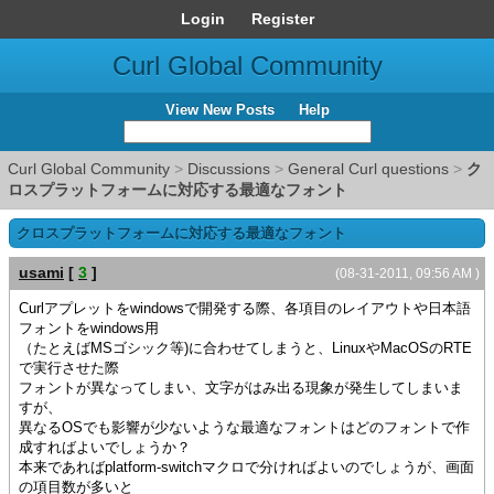
Login
Register
Curl Global Community
View New Posts
Help
Curl Global Community
>
Discussions
>
General Curl questions
>
ク
ロスプラットフォームに対応する最適なフォント
クロスプラットフォームに対応する最適なフォント
usami
[
3
]
(08-31-2011, 09:56 AM )
Curlアプレットをwindowsで開発する際、各項目のレイアウトや日本語
フォントをwindows用
（たとえばMSゴシック等)に合わせてしまうと、LinuxやMacOSのRTE
で実行させた際
フォントが異なってしまい、文字がはみ出る現象が発生してしまいま
すが、
異なるOSでも影響が少ないような最適なフォントはどのフォントで作
成すればよいでしょうか？
本来であればplatform-switchマクロで分ければよいのでしょうが、画面
の項目数が多いと