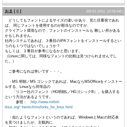
おま
[
0
]
(09-01-2011, 10:58 AM )
どうしてもフォントによるサイズの違いがあり、見た目重視であれ
ば、 同じフォントを使用するのが順当なのですが、
クライアント環境なので、フォントのインストールも 難しい所がある
かもしれません。
社内システムであれば、３番目のIPAフォントをインストールするとい
うのも１つではないでしょうか？
もしくは、２番目が参考になるかと思います。
（Linuxに関しては、同様なフォントの比較は見つけられませんでし
た。）
ご参考になれば幸いです・・・。
・MS 明朝／MS ゴシックであれば、MacならMSOfficeをインストー
ルする、Linuxなら同等品の
「リコー社のフォント（HG明朝L／HGゴシックB）」を購入する
という方法があるようです。
参照：
http://www.mithril-
linux.org/~henrich/msfonts_for_linux.html
・似たようなフォントというのであれば、WindowsとMacの対応表
を見つけましたが、主観的に