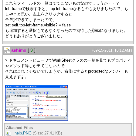
これらフィールドの一覧はでてこないものなのでしょうか・・？
left-frameで検索すると、top-left-frameなるものもありましたので、も
しや？と思い、左上をクリックすると
全選択できてしまったので、
set self.top-left-frame.visible? = false
も追加すると選択もできなくなったので期待した挙動になりました。
どうもありがとうございました。
ashimo
[
3
]
(09-15-2011, 10:12 AM )
> ドキュメントビューワでWorkSheetクラスの一覧を見てもプロパティ
やメソッド等しか出てこないので
それはこれじゃないでしょうか。右側にするとprotectedなメンバーも
見えますよ。
Attached Files
help.PNG
(Size: 27.41 KB)