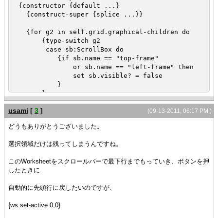
{ws.init-cell row = i * 4 + 3, col = 1,
{constructor {default ...}
}
colspan = 2, {display-cell height = 20pt,
{construct-super {splice ...}}
background = "white", ""}}
}
}
{for g2 in self.grid.graphical-children do
{value
{type-switch g2
}
ws
case sb:ScrollBox do
}
{if sb.name == "top-frame"
or sb.name == "left-frame" then
set sb.visible? = false
}
}
}
usami
[
3
]
}
(09-13-2011, 06:17 PM )
}
どうもありがとうございました。
{def ws = {MyWorksheet 40 , 8,
選択領域だけは残ってしまうんですね。
{widths 47pt, 42pt, 34pt, 28pt,
18pt, 76pt, 18pt, 76pt},
このWorksheetをスクロールバーで最下行までもっていき、ボタンを押
background = "white", height = 10cm
したときに
}
}
自動的に先頭行に戻したいのですが、
{ws.set-active 0,0}