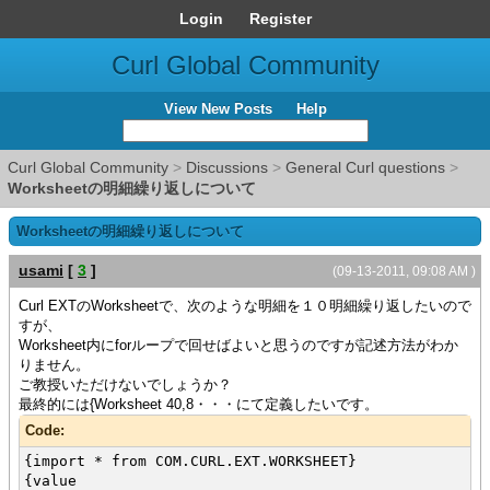
Login
Register
Curl Global Community
View New Posts
Help
Curl Global Community
>
Discussions
>
General Curl questions
>
Worksheetの明細繰り返しについて
Worksheetの明細繰り返しについて
usami
[
3
]
(09-13-2011, 09:08 AM )
Curl EXTのWorksheetで、次のような明細を１０明細繰り返したいので
すが、
Worksheet内にforループで回せばよいと思うのですが記述方法がわか
りません。
ご教授いただけないでしょうか？
最終的には{Worksheet 40,8・・・にて定義したいです。
Code:
{import * from COM.CURL.EXT.WORKSHEET}
{value