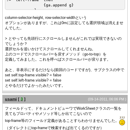
{ga.append g}
}
else
column-selector-height, row-selector-widthという
{ga.append g}
オプションがありますが、これは0mに設定しても選択領域は消えませ
}
んでした。
}
{self.grid.clear}
> とやっても先頭行にスクロールしませんがこれでは実現できないの
{for g in ga do
でしょうか？
{self.grid.add g}
選択セルを追いかけてスクロールしてくれませんね。
}
上のコードでスクロールバーを戻すメソッド（go-to-top）を
}
定義してみました。これを呼べばスクロールバーが戻ります。
{method public {go-to-top}:void
あと、非表示にするだけなら(前回のコードですが)、サブクラスの中で
{for g in self.grid.graphical-children do
set self.top-frame.visible? = false
{type-switch g
set self.left-frame.visible? = false
case sb:ScrollBox do
とやるだけでよかったみたいです。
set sb.vertical-position = 0m
set sb.horizontal-position = 0m
usami
[
3
]
}
(09-14-2011, 06:06 PM )
}
フィールドって、ドキュメントビューワでWorkSheetクラスの一覧を
}
見てもプロパティやメソッド等しか出てこないので
}
top-frame等のフィールド定義があることすらわかりませんでした。
（ダイレクトにtop-frameで検索すれば出てくるのですが）