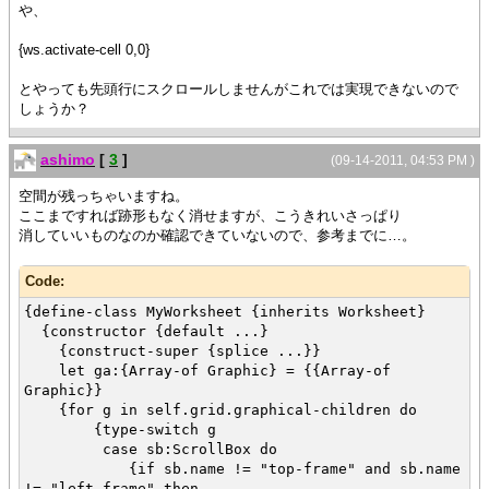
や、
{ws.activate-cell 0,0}
とやっても先頭行にスクロールしませんがこれでは実現できないので
しょうか？
ashimo
[
3
]
(09-14-2011, 04:53 PM )
空間が残っちゃいますね。
ここまですれば跡形もなく消せますが、こうきれいさっぱり
消していいものなのか確認できていないので、参考までに…。
Code:
{define-class MyWorksheet {inherits Worksheet}
{constructor {default ...}
{construct-super {splice ...}}
let ga:{Array-of Graphic} = {{Array-of
Graphic}}
{for g in self.grid.graphical-children do
{type-switch g
case sb:ScrollBox do
{if sb.name != "top-frame" and sb.name
!= "left-frame" then