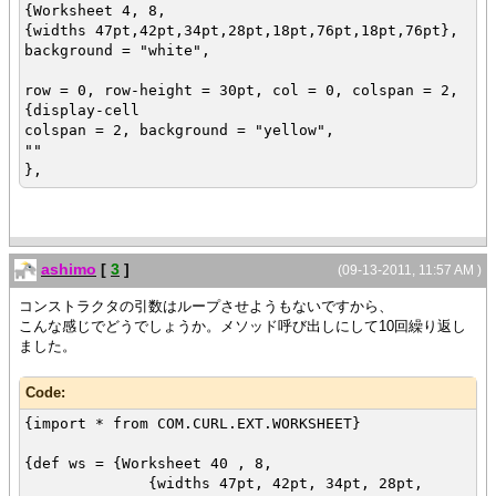
{Worksheet 4, 8,
{widths 47pt,42pt,34pt,28pt,18pt,76pt,18pt,76pt},
background = "white",
row = 0, row-height = 30pt, col = 0, colspan = 2,
{display-cell
colspan = 2, background = "yellow",
""
},
row = 0, row-height = 30pt, col = 2, colspan = 1,
{display-cell
colspan = 1, background = "yellow",
ashimo
[
3
]
""
(09-13-2011, 11:57 AM )
},
コンストラクタの引数はループさせようもないですから、
こんな感じでどうでしょうか。メソッド呼び出しにして10回繰り返し
row = 0, row-height = 30pt, col = 3, colspan = 5,
ました。
{display-cell
colspan = 5, background = "yellow",
""
Code:
},
{import * from COM.CURL.EXT.WORKSHEET}
row = 1, row-height = 20pt, col = 1, colspan = 2,
{def ws = {Worksheet 40 , 8,
{display-cell
{widths 47pt, 42pt, 34pt, 28pt,
colspan = 2, background = "white",