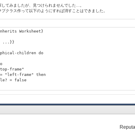
探してみましたが、見つけられませんでした…。
サブクラス作って以下のようにすれば消すことはできました。
nherits Worksheet}
 ...}}
hical-children do
o
-frame"
t-frame" then
= false
8,
pt, 28pt, 18pt, 76pt, 18pt, 76pt},
Reputa
, height = 10cm