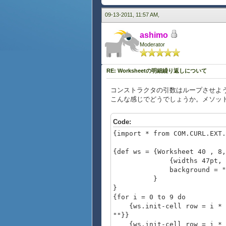
""
},
09-13-2011, 11:57 AM,
row = 0, row-height = 30pt, 
ashimo
{display-cell
Moderator
colspan = 5, background = "y
""
},
RE: Worksheetの明細繰り返しについて
row = 1, row-height = 20pt, 
コンストラクタの引数はループさせよ
{display-cell
こんな感じでどうでしょうか。メソッド
colspan = 2, background = "w
""
},
Code:
{import * from COM.CURL.EXT.
row = 1, col = 4, rowspan = 
{display-cell
{def ws = {Worksheet 40 , 8,
rowspan = 2, background = "w
{widths 47pt, 42pt, 34
""
background = "white"
},
}
}
row = 1, col = 6, rowspan = 
{for i = 0 to 9 do
{display-cell
{ws.init-cell row = i *
rowspan = 2, background = "w
""}}
""
{ws.init-cell row = i * 4 