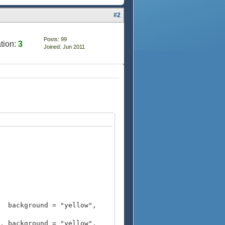
#2
Posts: 99
tion:
3
Joined: Jun 2011
ckground = "yellow",
, background = "yellow",