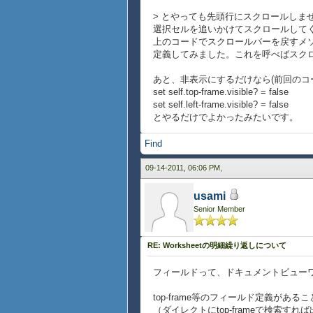
{for g in ga do
> とやっても先頭行にスクロールしま
{self.grid.add g}
選択セルを追いかけてスクロールして
}
上のコードでスクロールバーを戻すメソッド
}
定義してみました。これを呼べばスク
{method public {go-to-top}
あと、非表示にするだけなら(前回のコ
{for g in self.grid.graph
set self.top-frame.visible? = false
{type-switch g
set self.left-frame.visible? = false
case sb:ScrollBox d
とやるだけでよかったみたいです。
set sb.vertical-pos
set sb.horizontal-po
Find
}
}
09-14-2011, 06:06 PM,
}
}
usami
Senior Member
RE: Worksheetの明細繰り返しについて
フィールドって、ドキュメントビューワ
top-frame等のフィールド定義があ
（ダイレクトにtop-frameで検索す