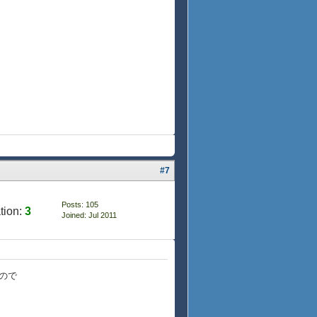
#7
Posts: 105
tion:
3
Joined: Jul 2011
ので