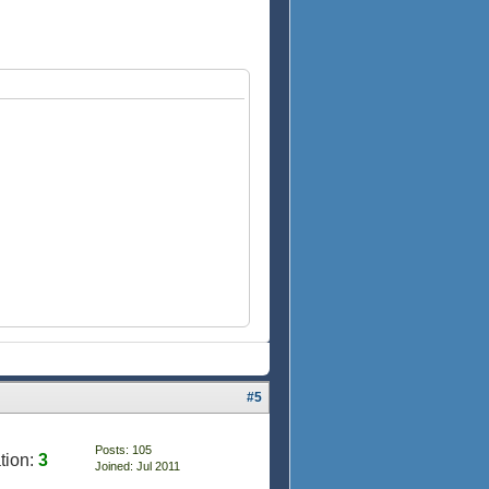
#5
Posts: 105
tion:
3
Joined: Jul 2011