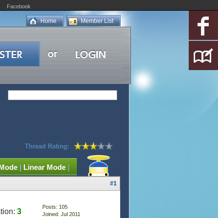
Facebook
Home
Member List
Thread Rating:
 Mode
|
Linear Mode
|
#1
Posts: 105
tion:
3
Joined: Jul 2011