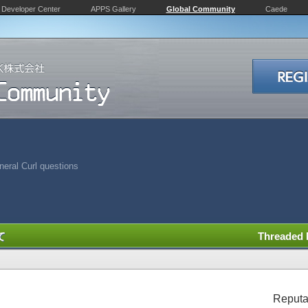
Developer Center
APPS Gallery
Global Community
Caede
eral Curl questions
て
Threaded
Reputa