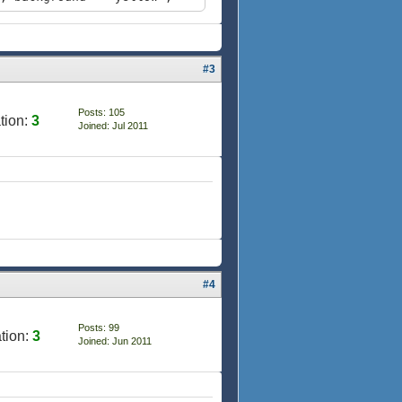
, background = "yellow",
 background = "white", ""}}
#3
ckground = "white", ""}}
 background = "white", ""}}
, ""}}
Posts: 105
tion:
3
 background = "white", ""}}
Joined: Jul 2011
#4
Posts: 99
tion:
3
Joined: Jun 2011