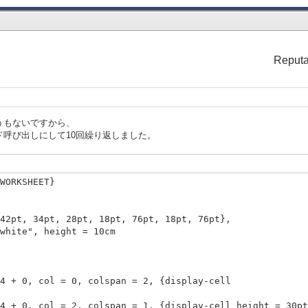
col = 3, colspan = 5,
Reputa
ellow",
col = 1, colspan = 2,
うもないですから、
呼び出しにして10回繰り返しました。
hite",
WORKSHEET}
2,
hite",
pt, 28pt, 18pt, 76pt, 18pt, 76pt},
, height = 10cm
2,
 4 + 0, col = 0, colspan = 2, {display-cell ba
hite",
+ 0, col = 2, colspan = 1, {display-cell height = 30pt