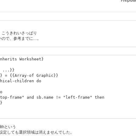
、こうきれいさっぱり
いので、参考までに…。
nherits Worksheet}
 ...}}
 = {{Array-of Graphic}}
ical-children do
o
me" and sb.name != "left-frame" then
}
-widthという
に設定しても選択領域は消えませんでした。