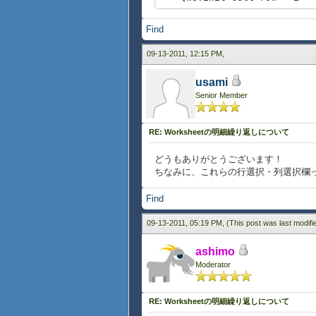
},
""}}
{ws.init-cell row = i * 4 
Find
row = 2, row-height = 20pt, 
""}}
{display-cell
{ws.init-cell row = i * 4 +
09-13-2011, 12:15 PM,
colspan = 2,
{ws.init-cell row = i *
""
{ws.init-cell row = i * 4 +
},
usami
{ws.init-cell row = i * 4 
Senior Member
{ws.init-cell row = i * 4 +
row = 3, row-height = 20pt, 
}
{display-cell
{value
colspan = 2, background = "w
RE: Worksheetの明細繰り返しについて
ws
""
}
}
どうもありがとうございます！
ちなみに、これらの行選択・列選択欄
}
Find
}
09-13-2011, 05:19 PM,
(This post was last modif
ashimo
Moderator
RE: Worksheetの明細繰り返しについて