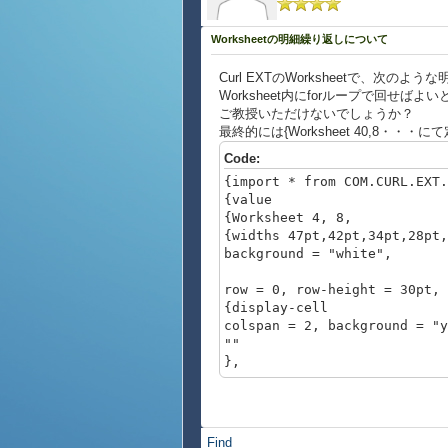
Worksheetの明細繰り返しについて
Curl EXTのWorksheetで、次
Worksheet内にforループで回せ
ご教授いただけないでしょうか？
最終的には{Worksheet 40,8・・
Code:
{import * from COM.CURL.EXT.
{value
{Worksheet 4, 8,
{widths 47pt,42pt,34pt,28pt,
background = "white",
row = 0, row-height = 30pt, 
{display-cell
colspan = 2, background = "y
""
},
row = 0, row-height = 30pt, 
{display-cell
colspan = 1, background = "y
Find