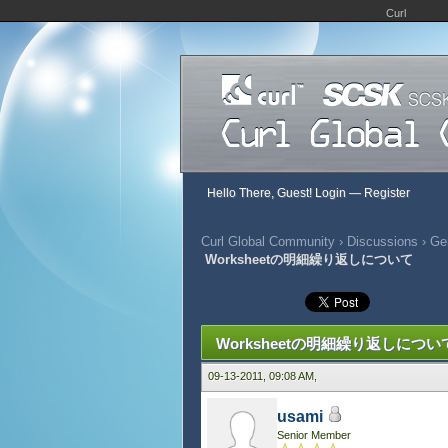
Curl
Hello There, Guest!
Login
—
Register
Curl Global Community
›
Discussions
›
Gen
Worksheetの明細繰り返しについて
423 Vote(s) - 2.89 Average
1
2
3
4
5
Worksheetの明細繰り返しについ
09-13-2011, 09:08 AM,
usami
Senior Member