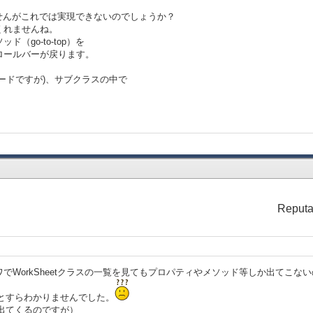
せんがこれでは実現できないのでしょうか？
くれませんね。
（go-to-top）を
ロールバーが戻ります。
:void
ードですが)、サブクラスの中で
ical-children do
o
ition = 0m
sition = 0m
Reputa
でWorkSheetクラスの一覧を見てもプロパティやメソッド等しか出てこない
ることすらわかりませんでした。
れば出てくるのですが）