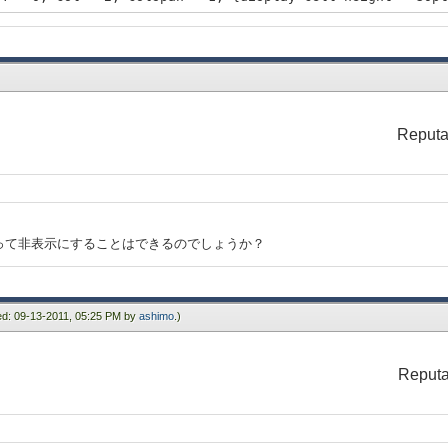
+ 0, col = 3, colspan = 5, {display-cell height = 20pt
col = 1, colspan = 2,
 1, col = 1, colspan = 2, {display-cell height = 20pt,
 4 + 1, col = 4, rowspan = 2, {display-cell ba
 1, col = 6, rowspan = 2, {display-cell height = 20pt,
+ 2, col = 1, colspan = 2, {display-cell height = 20pt
Reputa
 3, col = 1, colspan = 2, {display-cell height = 20pt,
col = 1, colspan = 2,
hite",
って非表示にすることはできるのでしょうか？
ied: 09-13-2011, 05:25 PM by
ashimo
.)
Reputa