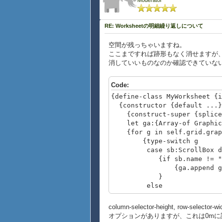
Moderator
RE: Worksheetの明細繰り返しについて
空間が残っちゃいますね。
ここまですれば跡形もなく消せますが
消していいものなのか確認できていな
Code:
{define-class MyWorksheet {i
{constructor {default ...}
{construct-super {splice
let ga:{Array-of Graphic}
{for g in self.grid.graph
{type-switch g
case sb:ScrollBox d
{if sb.name != "top-fra
{ga.append g
}
else
{ga.append g}
}
column-selector-height, row-selector
}
オプションがありますが、これは0m
{self.grid.clear}