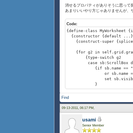
消せるプロパティがありそうに思って
あまりいいやり方じゃありませんが、
Code:
{define-class MyWorksheet {i
{constructor {default ...}
{construct-super {splice
{for g2 in self.grid.grap
{type-switch g2
case sb:ScrollBox d
{if sb.name == "top
or sb.name == "lef
set sb.visible? 
}
}
}
Find
}
}
09-13-2011, 06:17 PM,
{def ws = {MyWorksheet 40 , 
usami
{widths 47pt, 42pt, 34
Senior Member
background = "white"
}