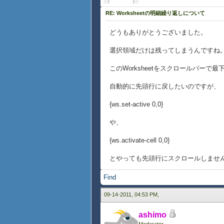
}
RE: Worksheetの明細繰り返しについて
どうもありがとうございました。
選択領域だけは残ってしまうんですね
このWorksheetをスクロールバー
自動的に先頭行に戻したいのですが、
{ws.set-active 0,0}
や、
{ws.activate-cell 0,0}
とやっても先頭行にスクロールしませ
Find
09-14-2011, 04:53 PM,
ashimo