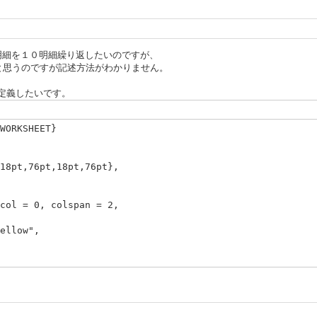
のような明細を１０明細繰り返したいのですが、
ばよいと思うのですが記述方法がわかりません。
・にて定義したいです。
WORKSHEET}
18pt,76pt,18pt,76pt},
col = 0, colspan = 2,
ellow",
col = 2, colspan = 1,
ellow",