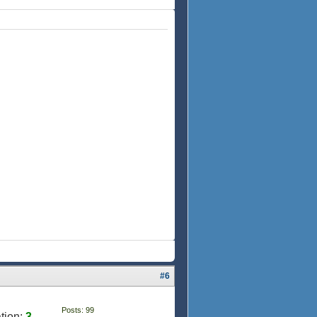
#6
Posts: 99
tion:
3