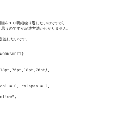
のような明細を１０明細繰り返したいのですが、
ばよいと思うのですが記述方法がわかりません。
・にて定義したいです。
WORKSHEET}
18pt,76pt,18pt,76pt},
col = 0, colspan = 2,
ellow",
col = 2, colspan = 1,
ellow",