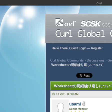
Curl
Hello There, Guest!
Login
—
Register
Curl Global Community
›
Discussions
›
Gen
Worksheetの明細繰り返しについて
423 Vote(s) - 2.89 Average
1
2
3
4
5
Worksheetの明細繰り返しについ
09-13-2011, 09:08 AM,
usami
Senior Member