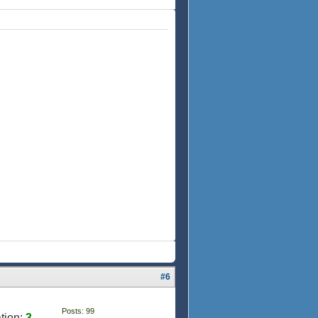
#6
Posts: 99
tion:
3