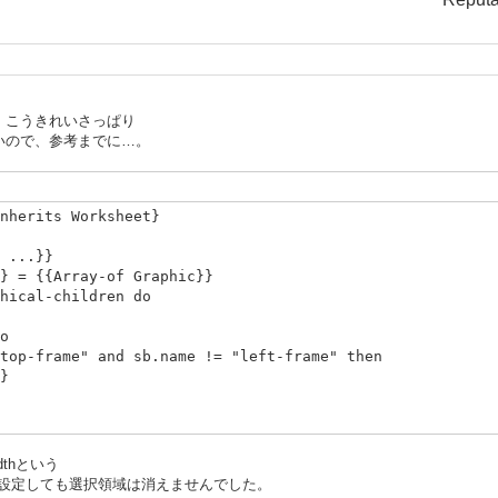
、こうきれいさっぱり
いので、参考までに…。
nherits Worksheet}
 ...}}
 = {{Array-of Graphic}}
ical-children do
o
me" and sb.name != "left-frame" then
}
-widthという
に設定しても選択領域は消えませんでした。