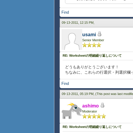
},
""}}
{ws.init-cell row = i * 4 
Find
row = 2, row-height = 20pt, 
""}}
{display-cell
{ws.init-cell row = i * 4 +
09-13-2011, 12:15 PM,
colspan = 2,
{ws.init-cell row = i *
""
{ws.init-cell row = i * 4 +
},
usami
{ws.init-cell row = i * 4 
Senior Member
{ws.init-cell row = i * 4 +
row = 3, row-height = 20pt, 
}
{display-cell
{value
colspan = 2, background = "w
RE: Worksheetの明細繰り返しについて
ws
""
}
}
どうもありがとうございます！
ちなみに、これらの行選択・列選択欄
}
Find
}
09-13-2011, 05:19 PM,
(This post was last modif
ashimo
Moderator
RE: Worksheetの明細繰り返しについて