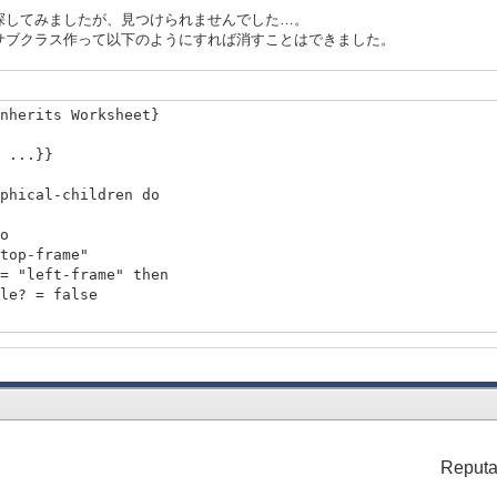
探してみましたが、見つけられませんでした…。
サブクラス作って以下のようにすれば消すことはできました。
nherits Worksheet}
 ...}}
hical-children do
o
-frame"
t-frame" then
= false
8,
pt, 28pt, 18pt, 76pt, 18pt, 76pt},
Reputa
, height = 10cm