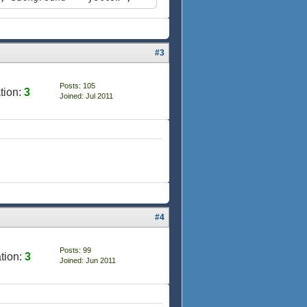
, background = "yellow",
 background = "white", ""}}
#3
ckground = "white", ""}}
 background = "white", ""}}
, ""}}
Posts: 105
tion:
3
 background = "white", ""}}
Joined: Jul 2011
#4
Posts: 99
tion:
3
Joined: Jun 2011