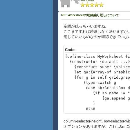
Moderator
RE: Worksheetの明細繰り返しについて
空間が残っちゃいますね。
ここまですれば跡形もなく消せますが
消していいものなのか確認できていな
Code:
{define-class MyWorksheet {i
{constructor {default ...}
{construct-super {splice
let ga:{Array-of Graphic}
{for g in self.grid.graph
{type-switch g
case sb:ScrollBox d
{if sb.name != "top-fra
{ga.append g
}
else
{ga.append g}
}
column-selector-height, row-selector
}
オプションがありますが、これは0m
{self.grid.clear}