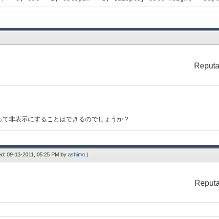
+ 0, col = 3, colspan = 5, {display-cell height = 20pt
col = 1, colspan = 2,
 1, col = 1, colspan = 2, {display-cell height = 20pt,
 4 + 1, col = 4, rowspan = 2, {display-cell ba
 1, col = 6, rowspan = 2, {display-cell height = 20pt,
+ 2, col = 1, colspan = 2, {display-cell height = 20pt
Reputa
 3, col = 1, colspan = 2, {display-cell height = 20pt,
col = 1, colspan = 2,
hite",
って非表示にすることはできるのでしょうか？
ied: 09-13-2011, 05:25 PM by
ashimo
.)
Reputa