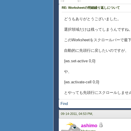
}
RE: Worksheetの明細繰り返しについて
どうもありがとうございました。
選択領域だけは残ってしまうんですね
このWorksheetをスクロールバー
自動的に先頭行に戻したいのですが、
{ws.set-active 0,0}
や、
{ws.activate-cell 0,0}
とやっても先頭行にスクロールしませ
Find
09-14-2011, 04:53 PM,
ashimo