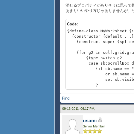
消せるプロパティがありそうに思って
あまりいいやり方じゃありませんが、
Code:
{define-class MyWorksheet {i
{constructor {default ...}
{construct-super {splice
{for g2 in self.grid.grap
{type-switch g2
case sb:ScrollBox d
{if sb.name == "top
or sb.name == "lef
set sb.visible? 
}
}
}
Find
}
}
09-13-2011, 06:17 PM,
{def ws = {MyWorksheet 40 , 
usami
{widths 47pt, 42pt, 34
Senior Member
background = "white"
}