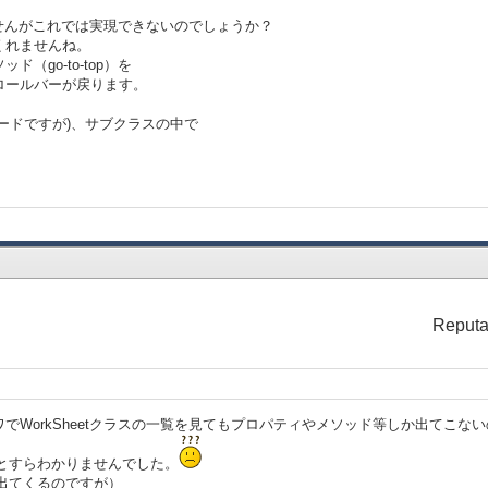
せんがこれでは実現できないのでしょうか？
くれませんね。
（go-to-top）を
ロールバーが戻ります。
:void
ードですが)、サブクラスの中で
ical-children do
o
ition = 0m
sition = 0m
Reputa
でWorkSheetクラスの一覧を見てもプロパティやメソッド等しか出てこない
ることすらわかりませんでした。
れば出てくるのですが）