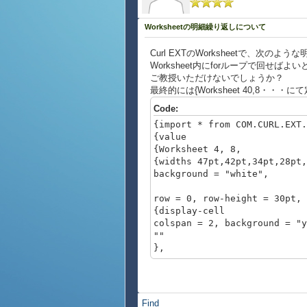
Worksheetの明細繰り返しについて
Curl EXTのWorksheetで、次
Worksheet内にforループで回せ
ご教授いただけないでしょうか？
最終的には{Worksheet 40,8・・
Code:
{import * from COM.CURL.EXT.
{value
{Worksheet 4, 8,
{widths 47pt,42pt,34pt,28pt,
background = "white",
row = 0, row-height = 30pt, 
{display-cell
colspan = 2, background = "y
""
},
row = 0, row-height = 30pt, 
{display-cell
colspan = 1, background = "y
Find