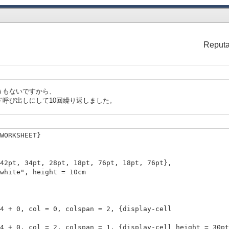
col = 3, colspan = 5,
Reputa
ellow",
col = 1, colspan = 2,
うもないですから、
呼び出しにして10回繰り返しました。
hite",
WORKSHEET}
2,
hite",
pt, 28pt, 18pt, 76pt, 18pt, 76pt},
, height = 10cm
2,
 4 + 0, col = 0, colspan = 2, {display-cell ba
hite",
+ 0, col = 2, colspan = 1, {display-cell height = 30pt