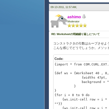
""
},
09-13-2011, 11:57 AM,
row = 0, row-height = 30pt, 
ashimo
{display-cell
Moderator
colspan = 5, background = "y
""
},
RE: Worksheetの明細繰り返しについて
row = 1, row-height = 20pt, 
コンストラクタの引数はループさせよ
{display-cell
こんな感じでどうでしょうか。メソッド
colspan = 2, background = "w
""
},
Code:
{import * from COM.CURL.EXT.
row = 1, col = 4, rowspan = 
{display-cell
{def ws = {Worksheet 40 , 8,
rowspan = 2, background = "w
{widths 47pt, 42pt, 34
""
background = "white"
},
}
}
row = 1, col = 6, rowspan = 
{for i = 0 to 9 do
{display-cell
{ws.init-cell row = i *
rowspan = 2, background = "w
""}}
""
{ws.init-cell row = i * 4 