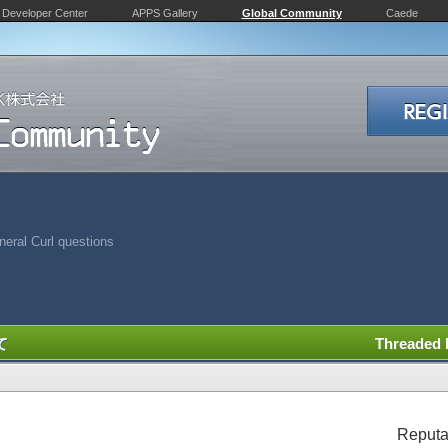
Developer Center
APPS Gallery
Global Community
Caede
eral Curl questions
て
Threaded
Reputa