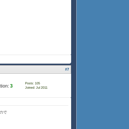
#7
Posts: 105
tion:
3
Joined: Jul 2011
ので