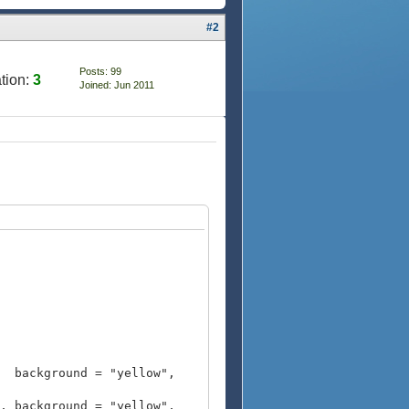
#2
Posts: 99
tion:
3
Joined: Jun 2011
ckground = "yellow",
, background = "yellow",