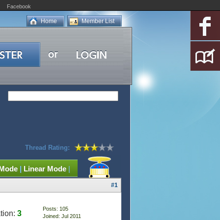
Facebook
Home
Member List
Thread Rating:
 Mode
|
Linear Mode
|
#1
Posts: 105
tion:
3
Joined: Jul 2011