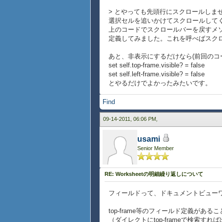
{for g in ga do
> とやっても先頭行にスクロールしま
{self.grid.add g}
選択セルを追いかけてスクロールして
}
上のコードでスクロールバーを戻すメソッド
}
定義してみました。これを呼べばスク
{method public {go-to-top}
あと、非表示にするだけなら(前回のコ
{for g in self.grid.graph
set self.top-frame.visible? = false
{type-switch g
set self.left-frame.visible? = false
case sb:ScrollBox d
とやるだけでよかったみたいです。
set sb.vertical-pos
set sb.horizontal-po
Find
}
}
09-14-2011, 06:06 PM,
}
}
usami
Senior Member
RE: Worksheetの明細繰り返しについて
フィールドって、ドキュメントビューワ
top-frame等のフィールド定義があ
（ダイレクトにtop-frameで検索す