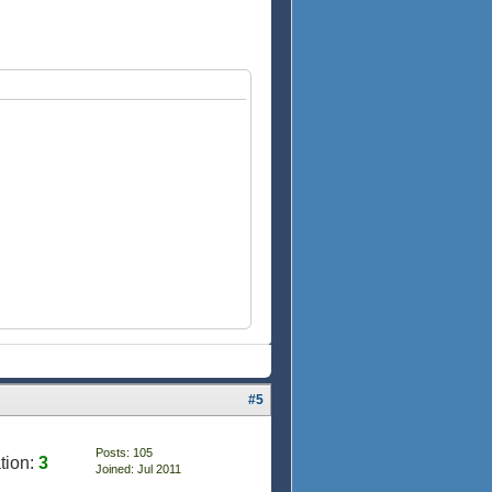
#5
Posts: 105
tion:
3
Joined: Jul 2011