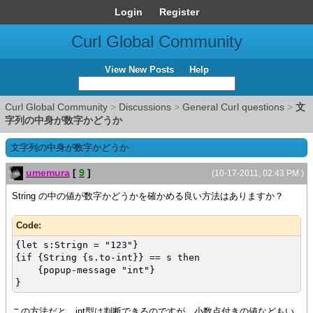
Login
Register
Curl Global Community
View New Posts
Help
Curl Global Community
>
Discussions
>
General Curl questions
>
文
字列の中身が数字かどうか
文字列の中身が数字かどうか
umemura
[
9
]
(10-17-2011, 02:43 PM )
String の中の値が数字かどうかを確かめる良い方法はありますか？
Code:
{let s:Strign = "123"}
{if {String {s.to-int}} == s then
{popup-message "int"}
}
この方法だと、int型は判断できるのですが、小数点付きの値などもい