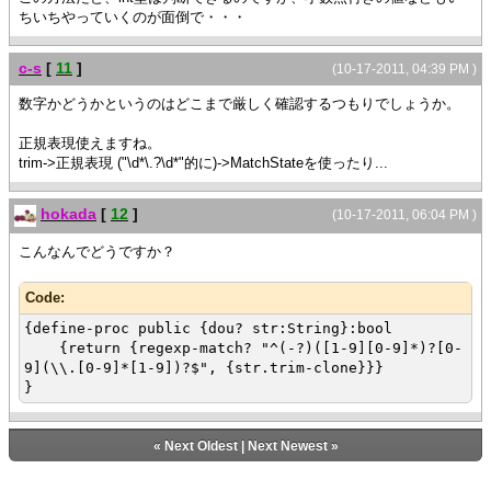
ちいちやっていくのが面倒で・・・
c-s
[
11
]
(10-17-2011, 04:39 PM )
数字かどうかというのはどこまで厳しく確認するつもりでしょうか。
正規表現使えますね。
trim->正規表現 ("\d*\.?\d*"的に)->MatchStateを使ったり...
hokada
[
12
]
(10-17-2011, 06:04 PM )
こんなんでどうですか？
Code:
{define-proc public {dou? str:String}:bool
{return {regexp-match? "^(-?)([1-9][0-9]*)?[0-
9](\\.[0-9]*[1-9])?$", {str.trim-clone}}}
}
«
Next Oldest
|
Next Newest
»