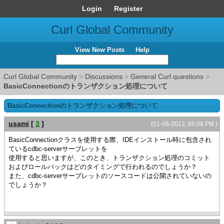
Login
Register
Curl Global Community
View New Posts
Help
Curl Global Community
>
Discussions
>
General Curl questions
>
BasicConnectionのトランザクション処理について
BasicConnectionのトランザクション処理について
usami
[
3
]
(01-06-2012, 05:08 PM )
BasicConnectionクラスを使用する際、IDEインストール時に包含され
ているcdbc-serverサーブレットを
使用すると思いますが、このとき、トランザクション処理のコミット
およびロールバックはどのタイミングで行われるのでしょうか？
また、cdbc-serverサーブレットのソースコードは公開されていないの
でしょうか？