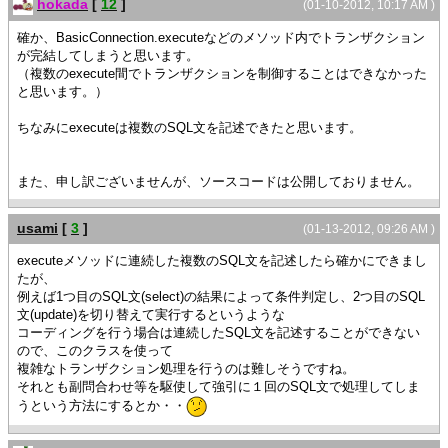
hokada
[
12
]
(01-10-2012, 10:17 AM )
確か、BasicConnection.executeなどのメソッド内でトランザクション
が完結してしまうと思います。
（複数のexecute間でトランザクションを制御することはできなかった
と思います。）
ちなみにexecuteは複数のSQL文を記述できたと思います。
また、申し訳ございませんが、ソースコードは公開しておりません。
usami
[
3
]
(01-13-2012, 09:26 AM )
executeメソッドに連続した複数のSQL文を記述したら確かにできまし
たが、
例えば1つ目のSQL文(select)の結果によって条件判定し、2つ目のSQL
文(update)を切り替えて実行するというような
コーディングを行う場合は連続したSQL文を記述することができない
ので、このクラスを使って
複雑なトランザクション処理を行うのは難しそうですね。
それとも副問合わせ等を駆使して強引に１回のSQL文で処理してしま
うという方法にするとか・・