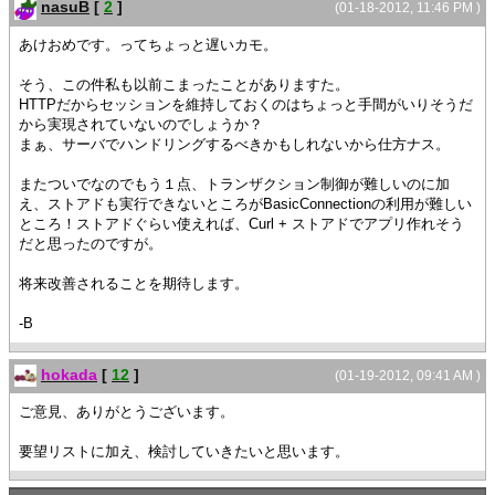
nasuB
[
2
]
(01-18-2012, 11:46 PM )
あけおめです。ってちょっと遅いカモ。
そう、この件私も以前こまったことがありますた。
HTTPだからセッションを維持しておくのはちょっと手間がいりそうだ
から実現されていないのでしょうか？
まぁ、サーバでハンドリングするべきかもしれないから仕方ナス。
またついでなのでもう１点、トランザクション制御が難しいのに加
え、ストアドも実行できないところがBasicConnectionの利用が難しい
ところ！ストアドぐらい使えれば、Curl + ストアドでアプリ作れそう
だと思ったのですが。
将来改善されることを期待します。
-B
hokada
[
12
]
(01-19-2012, 09:41 AM )
ご意見、ありがとうございます。
要望リストに加え、検討していきたいと思います。