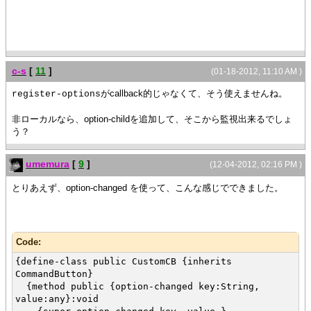
}
{value cb}
{CheckButton
{on ValueChanged at chb:CheckButton do
c-s
[
11
]
set cb.enabled? = chb.value
(01-18-2012, 11:10 AM )
}
がcallback的じゃなくて、そう使えませんね。
register-options
}
非ローカルなら、option-childを追加して、そこから監視出来るでしょ
う？
umemura
[
9
]
(12-04-2012, 02:16 PM )
とりあえず、option-changed を使って、こんな感じでできました。
Code:
{define-class public CustomCB {inherits
CommandButton}
{method public {option-changed key:String,
value:any}:void