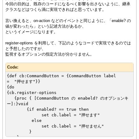
今回の目的は、既存のコードになるべく影響を出さないように、継承
クラスなどはつくら渦に実現できればと思っています。
言い換えると、on-action などのイベントと同じように、「enable? の
値が変わったら」という記述方法があるか、
というイメージになります。
register-options を利用して、下記のようなコードで実現できるのでは
と予想したのですが、
監視するオプションの指定方法が分かりません。
Code:
{def cb:CommandButton = {CommandButton label
= "押せます"}}
{do
{cb.register-options
{proc { [CommandButton の enabeld? のオプションキ
ー]:}void
{if enabled? == true then
set cb.label = "押せます"
else
set cb.label = "押せません"
}
}