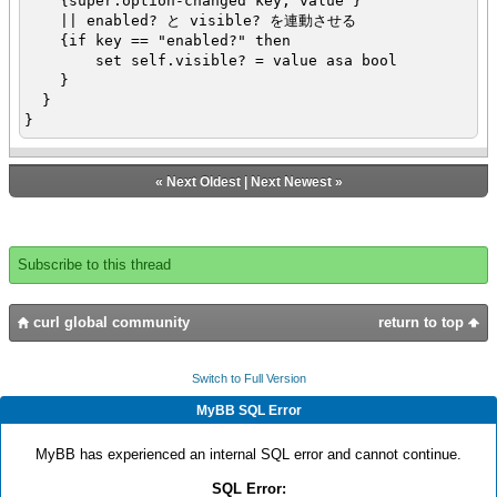
{super.option-changed key, value }
|| enabled? と visible? を連動させる
{if key == "enabled?" then
set self.visible? = value asa bool
}
}
}
{let ccb:CustomCB = {CustomCB}}
{value ccb}
«
Next Oldest
|
Next Newest
»
オプション enabled? の値に応じて visible? も設定される
{CheckButton
label = "enabled? 切り替え",
value = true,
Subscribe to this thread
{on ValueChanged at chkb:CheckButton do
set ccb.enabled? = chkb.value
}
curl global community
return to top
}
Switch to Full Version
MyBB SQL Error
MyBB has experienced an internal SQL error and cannot continue.
SQL Error: