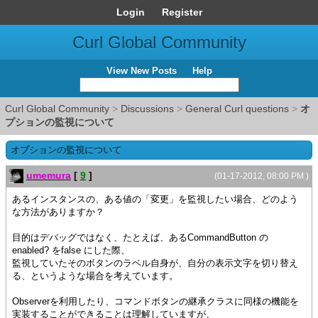
Login
Register
Curl Global Community
View New Posts
Help
Curl Global Community
>
Discussions
>
General Curl questions
>
オ
プションの監視について
オプションの監視について
umemura
[
9
]
(01-17-2012, 08:00 PM )
あるインスタンスの、ある値の「変更」を監視したい場合、どのよう
な方法がありますか？
目的はデバッグではなく、たとえば、あるCommandButton の
enabled? をfalse にした際、
監視していたそのボタンのラベル自身が、自分の表示文字を切り替え
る、というような場合を考えています。
Observerを利用したり、コマンドボタンの継承クラスに同様の機能を
実装することができることは理解していますが、