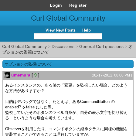
Login
Register
Curl Global Community
View New Posts
Help
Curl Global Community
>
Discussions
>
General Curl questions
>
オ
プションの監視について
オプションの監視について
umemura
[
9
]
(01-17-2012, 08:00 PM )
あるインスタンスの、ある値の「変更」を監視したい場合、どのよう
な方法がありますか？
目的はデバッグではなく、たとえば、あるCommandButton の
enabled? をfalse にした際、
監視していたそのボタンのラベル自身が、自分の表示文字を切り替え
る、というような場合を考えています。
Observerを利用したり、コマンドボタンの継承クラスに同様の機能を
実装することができることは理解していますが、