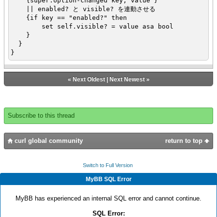
{super.option-changed key, value }
|| enabled? と visible? を連動させる
{if key == "enabled?" then
set self.visible? = value asa bool
}
}
}
{let ccb:CustomCB = {CustomCB}}
{value ccb}
«
Next Oldest
|
Next Newest
»
オプション enabled? の値に応じて visible? も設定される
{CheckButton
label = "enabled? 切り替え",
value = true,
Subscribe to this thread
{on ValueChanged at chkb:CheckButton do
set ccb.enabled? = chkb.value
}
curl global community
return to top
}
Switch to Full Version
MyBB SQL Error
MyBB has experienced an internal SQL error and cannot continue.
SQL Error: