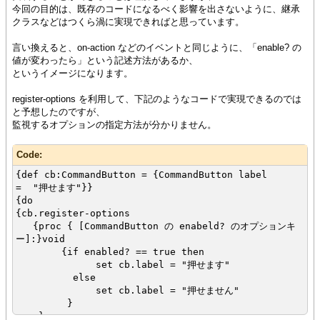
今回の目的は、既存のコードになるべく影響を出さないように、継承
クラスなどはつくら渦に実現できればと思っています。
言い換えると、on-action などのイベントと同じように、「enable? の
値が変わったら」という記述方法があるか、
というイメージになります。
register-options を利用して、下記のようなコードで実現できるのでは
と予想したのですが、
監視するオプションの指定方法が分かりません。
Code:
{def cb:CommandButton = {CommandButton label
= "押せます"}}
{do
{cb.register-options
{proc { [CommandButton の enabeld? のオプションキ
ー]:}void
{if enabled? == true then
set cb.label = "押せます"
else
set cb.label = "押せません"
}
}