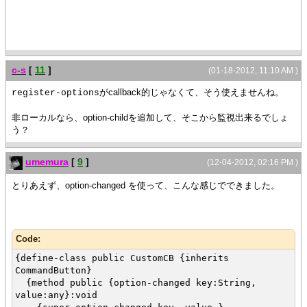
}
{value cb}
{CheckButton
{on ValueChanged at chb:CheckButton do
c-s
[
11
]
set cb.enabled? = chb.value
(01-18-2012, 11:10 AM )
}
がcallback的じゃなくて、そう使えませんね。
register-options
}
非ローカルなら、option-childを追加して、そこから監視出来るでしょ
う？
umemura
[
9
]
(12-04-2012, 02:16 PM )
とりあえず、option-changed を使って、こんな感じでできました。
Code:
{define-class public CustomCB {inherits
CommandButton}
{method public {option-changed key:String,
value:any}:void