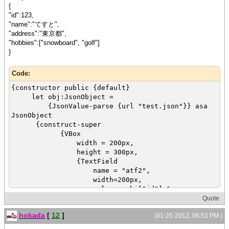
{
"id":123,
"name":"てすと",
"address":"東京都",
"hobbies":["snowboard", "golf"]
}
Code:
{constructor public {default}
let obj:JsonObject =
{JsonValue-parse {url "test.json"}} asa
JsonObject
{construct-super
{VBox
width = 200px,
height = 300px,
{TextField
name = "atf2",
width=200px,
value = obj["id"] &
obj["name"] & obj["address"] & obj["hobbies"][0] &
Quote
obj["hobbies"][1]
hokada
[
12
]
(01-25-2012, 06:53 PM )
}
}