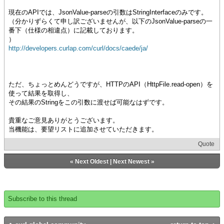
}
現在のAPIでは、JsonValue-parseの引数はStringInterfaceのみです。
}
（分かりずらくて申し訳ございませんが、以下のJsonValue-parseの一
番下（仕様の相違点）に記載しております。
）
http://developers.curlap.com/curl/docs/caede/ja/
ただ、ちょっとめんどうですが、HTTPのAPI（HttpFile.read-open）を
使って結果を取得し、
その結果のStringをこの引数に渡せば可能なはずです。
貴重なご意見ありがとうございます。
当機能は、要望リストに追加させていただきます。
Quote
«
Next Oldest
|
Next Newest
»
Subscribe to this thread