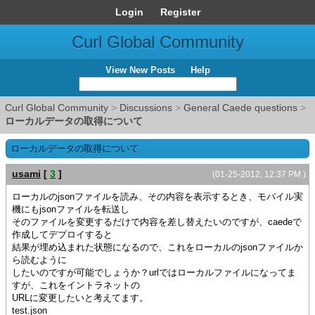
Login
Register
Curl Global Community
View New Posts
Help
Curl Global Community
>
Discussions
>
General Caede questions
>
ローカルデータの取得について
ローカルデータの取得について
usami
[
3
]
(01-25-2012, 12:37 PM )
ローカルのjsonファイルを読み、その内容を表示するとき、モバイル実
機にもjsonファイルを転送し
そのファイルを変更するだけで内容を差し替えたいのですが、caedeで
作成してデプロイすると
結果が埋め込まれた状態になるので、これをローカルのjsonファイルか
ら読むように
したいのですが可能でしょうか？urlではローカルファイルになってま
すが、これをイントラネットの
URLに変更したいと考えてます。
test.json