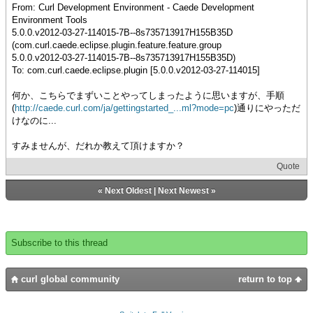
From: Curl Development Environment - Caede Development
Environment Tools
5.0.0.v2012-03-27-114015-7B--8s735713917H155B35D
(com.curl.caede.eclipse.plugin.feature.feature.group
5.0.0.v2012-03-27-114015-7B--8s735713917H155B35D)
To: com.curl.caede.eclipse.plugin [5.0.0.v2012-03-27-114015]
何か、こちらでまずいことやってしまったように思いますが、手順
(
http://caede.curl.com/ja/gettingstarted_...ml?mode=pc
)通りにやっただ
けなのに...
すみませんが、だれか教えて頂けますか？
Quote
«
Next Oldest
|
Next Newest
»
Subscribe to this thread
curl global community
return to top