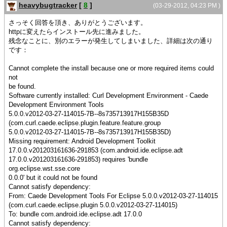
heavybugtracker
[
8
]
(03-29-2012, 04:23 PM )
さっそく回答を頂き、ありがとうございます。
httpに変えたらインストール先に進みました。
残念なことに、別のエラーが発生してしまいました、詳細は次の通り
です：
Cannot complete the install because one or more required items could
not
be found.
Software currently installed: Curl Development Environment - Caede
Development Environment Tools
5.0.0.v2012-03-27-114015-7B--8s735713917H155B35D
(com.curl.caede.eclipse.plugin.feature.feature.group
5.0.0.v2012-03-27-114015-7B--8s735713917H155B35D)
Missing requirement: Android Development Toolkit
17.0.0.v201203161636-291853 (com.android.ide.eclipse.adt
17.0.0.v201203161636-291853) requires 'bundle
org.eclipse.wst.sse.core
0.0.0' but it could not be found
Cannot satisfy dependency:
From: Caede Development Tools For Eclipse 5.0.0.v2012-03-27-114015
(com.curl.caede.eclipse.plugin 5.0.0.v2012-03-27-114015)
To: bundle com.android.ide.eclipse.adt 17.0.0
Cannot satisfy dependency: