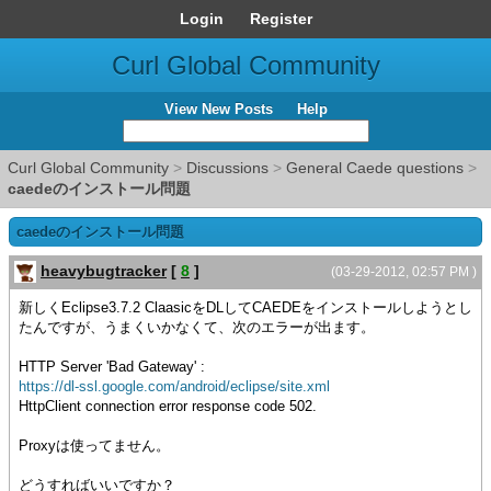
Login
Register
Curl Global Community
View New Posts
Help
Curl Global Community
>
Discussions
>
General Caede questions
>
caedeのインストール問題
caedeのインストール問題
heavybugtracker
[
8
]
(03-29-2012, 02:57 PM )
新しくEclipse3.7.2 ClaasicをDLしてCAEDEをインストールしようとし
たんですが、うまくいかなくて、次のエラーが出ます。
HTTP Server 'Bad Gateway' :
https://dl-ssl.google.com/android/eclipse/site.xml
HttpClient connection error response code 502.
Proxyは使ってません。
どうすればいいですか？