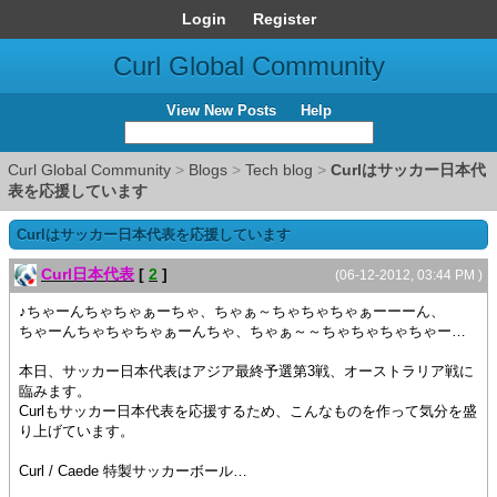
Login
Register
Curl Global Community
View New Posts
Help
Curl Global Community
>
Blogs
>
Tech blog
>
Curlはサッカー日本代
表を応援しています
Curlはサッカー日本代表を応援しています
Curl日本代表
[
2
]
(06-12-2012, 03:44 PM )
♪ちゃーんちゃちゃぁーちゃ、ちゃぁ～ちゃちゃちゃぁーーーん、
ちゃーんちゃちゃちゃぁーんちゃ、ちゃぁ～～ちゃちゃちゃちゃー…
本日、サッカー日本代表はアジア最終予選第3戦、オーストラリア戦に
臨みます。
Curlもサッカー日本代表を応援するため、こんなものを作って気分を盛
り上げています。
Curl / Caede 特製サッカーボール…