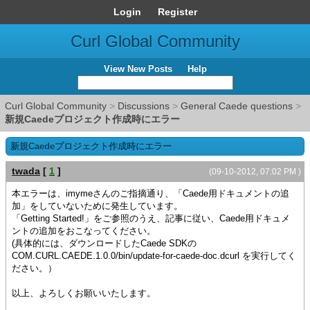
Login
Register
Curl Global Community
View New Posts
Help
Curl Global Community
>
Discussions
>
General Caede questions
>
新規Caedeプロジェクト作成時にエラー
新規Caedeプロジェクト作成時にエラー
twada
[
1
]
(09-10-2012, 07:02 PM )
本エラーは、imymeさんのご指摘通り、「Caede用ドキュメントの追
加」をしていないために発生しています。
「Getting Started!」をご参照のうえ、記事に従い、Caede用ドキュメ
ントの追加をおこなってください。
(具体的には、ダウンロードしたCaede SDKの
COM.CURL.CAEDE.1.0.0/bin/update-for-caede-doc.dcurl を実行してく
ださい。）
以上、よろしくお願いいたします。