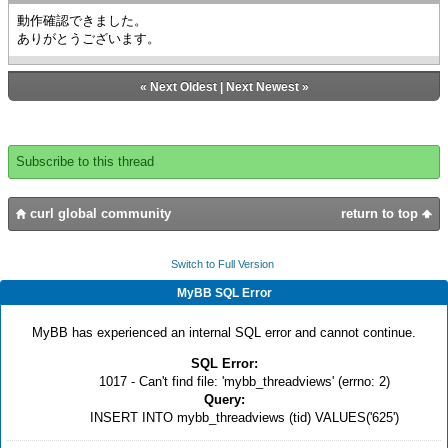
{wks.model.set-value 2,4,"bb"}
動作確認できました。
}
ありがとうございます。
}
},
row = 2, col = 2,
«
Next Oldest
|
Next Newest
»
{CommandButton
label = "clear-data",
{on Action at
cb:CommandButton do
Subscribe to this thread
{type-switch
cb.selection-context
case
curl global community
return to top
wks:Worksheet do
||
{wks.model.clear-data}
Switch to Full Version
{wks.set-
MyBB SQL Error
value 2,3,""}
{wks.set-
value 2,4,""}
MyBB has experienced an internal SQL error and cannot continue.
}
SQL Error:
}
1017 - Can't find file: 'mybb_threadviews' (errno: 2)
},
Query:
row = 2, col = 3,
INSERT INTO mybb_threadviews (tid) VALUES('625')
{input-cell {TextField}
||, ui-spec =