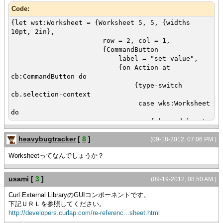
Code:
{let wst:Worksheet = {Worksheet 5, 5, {widths
10pt, 2in},
row = 2, col = 1,
{CommandButton
label = "set-value",
{on Action at
cb:CommandButton do
{type-switch
cb.selection-context
case wks:Worksheet
do
{wks.model.set-
value 2,3,"aa"}
heavybugtracker
[
8
]
{wks.model.set-
(09-18-2012, 07:06 PM )
value 2,4,"bb"}
Worksheetってなんでしょうか？
}
}
},
usami
[
3
]
(09-19-2012, 08:50 AM )
row = 2, col = 2,
{CommandButton
Curl External LibraryのGUIコンポーネントです。
label = "clear-data",
下記ＵＲＬを参照してください。
{on Action at
http://developers.curlap.com/re-referenc...sheet.html
cb:CommandButton do