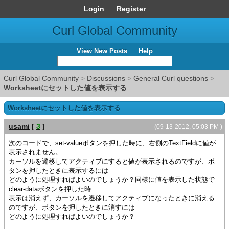
Login
Register
Curl Global Community
View New Posts
Help
Curl Global Community
>
Discussions
>
General Curl questions
>
Worksheetにセットした値を表示する
Worksheetにセットした値を表示する
usami
[
3
]
(09-13-2012, 05:03 PM )
次のコードで、set-valueボタンを押した時に、右側のTextFieldに値が
表示されません。
カーソルを遷移してアクティブにすると値が表示されるのですが、ボ
タンを押したときに表示するには
どのように処理すればよいのでしょうか？同様に値を表示した状態で
clear-dataボタンを押した時
表示は消えず、カーソルを遷移してアクティブになったときに消える
のですが、ボタンを押したときに消すには
どのように処理すればよいのでしょうか？