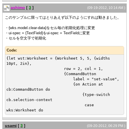
{type-switch
ashimo
[
3
]
(09-19-2012, 10:14 AM )
cb.selection-context
case wks:Worksheet
このサンプルに限ってはとりあえず以下のようにすれば動きました。
do
・{wks.model.clear-data}をセル毎の初期化処理に変更
{wks.model.clear-data}
・ui-spec = {TextField}をui-spec = TextFieldに変更
}
・セルを空文字で初期化
}
},
row = 2, col = 3,
Code:
{input-cell {TextField},ui-
{let wst:Worksheet = {Worksheet 5, 5, {widths
spec = {TextField}},
10pt, 2in},
row = 2, col = 4,
row = 2, col = 1,
{input-cell {TextField},ui-
{CommandButton
spec = {TextField}}
label = "set-value",
}
{on Action at
}
cb:CommandButton do
{value
{type-switch
wst
cb.selection-context
}
case
wks:Worksheet do
{wks.model.set-value 2,3,"aa"}
usami
[
3
]
(09-20-2012, 06:29 PM )