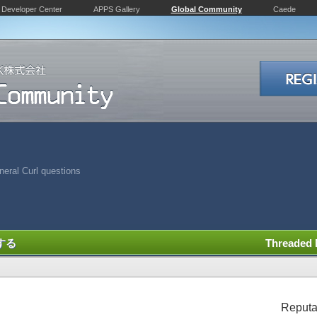
Developer Center
APPS Gallery
Global Community
Caede
eral Curl questions
する
Threaded
Reputa