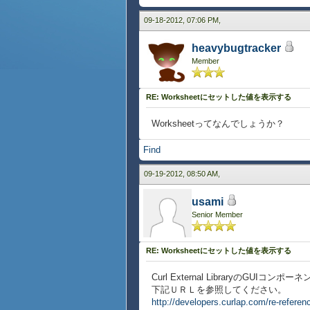
{CommandBu
label = "cle
09-18-2012, 07:06 PM,
{on Action at c
{type-switch c
heavybugtracker
case wks:Wo
Member
{wks.model
}
RE: Worksheetにセットした値を表示する
},
row = 2, co
Worksheetってなんでしょうか？
{input-cell {TextF
row = 2, co
Find
{input-cell {TextF
}
09-19-2012, 08:50 AM,
}
{value
usami
wst
}
Senior Member
RE: Worksheetにセットした値を表示する
Curl External LibraryのGUIコンポ
下記ＵＲＬを参照してください。
http://developers.curlap.com/re-referen