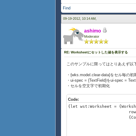
Find
09-19-2012, 10:14 AM,
ashimo
Moderator
RE: Worksheetにセットした値を表示する
このサンプルに限ってはとりあえず以
・{wks.model.clear-data}をセル
・ui-spec = {TextField}をui-spec = T
・セルを空文字で初期化
Code:
{let wst:Worksheet = {Worksh
row = 2, co
{CommandBu
label = "se
{on Action at 
{type-switch c