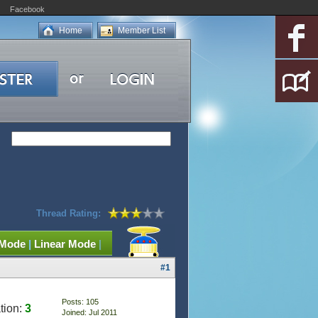
Facebook
Home
Member List
Thread Rating:
 Mode
|
Linear Mode
|
#1
Posts: 105
tion:
3
Joined: Jul 2011