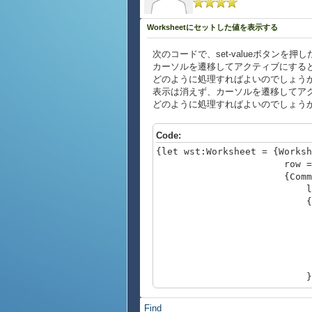
Worksheetにセットした値を表示する
次のコードで、set-valueボタンを押し
カーソルを遷移してアクティブにする
どのように処理すればよいのでしょうか？
表示は消えず、カーソルを遷移してア
どのように処理すればよいのでしょう
Code:
{let wst:Worksheet = {Worksh
row = 2, co
{CommandBu
label = "se
{on Action at c
{type-switch c
case wks:Wo
{wks.model.s
{wks.model.s
}
},
row = 2, co
Find