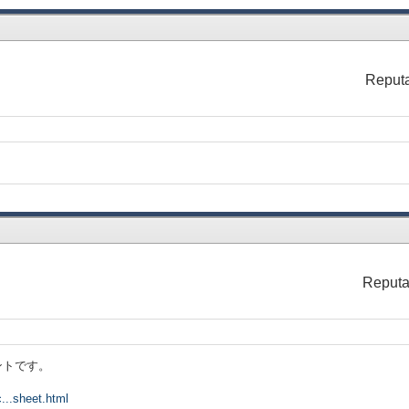
tton
ar-data",
b:CommandButton do
b.selection-context
rksheet do
Reputa
.clear-data}
}
l = 3,
ield},ui-spec = {TextField}},
l = 4,
ield},ui-spec = {TextField}}
Reputa
ーネントです。
c...sheet.html