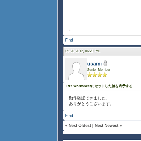
case wks:W
{wks.model.s
{wks.model.s
},
row = 2, co
Find
{CommandBu
label = "cl
09-20-2012, 06:29 PM,
{on Action at 
{type-switch c
usami
case wks:W
Senior Member
||{wks.mode
{wks.set-v
{wks.set-v
RE: Worksheetにセットした値を表示する
動作確認できました。
},
ありがとうございます。
row = 2, co
{input-cell {
Find
||, ui-spec 
, ui-spec =
«
Next Oldest
|
Next Newest
»
},
row = 2, co
{input-cell {