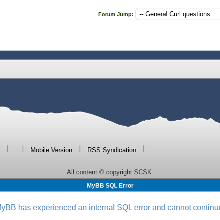
= {TextField}
 TextField
Forum Jump:
|
|
|
|
Mobile Version
RSS Syndication
All content © copyright SCSK.
MyBB SQL Error
yBB has experienced an internal SQL error and cannot continu