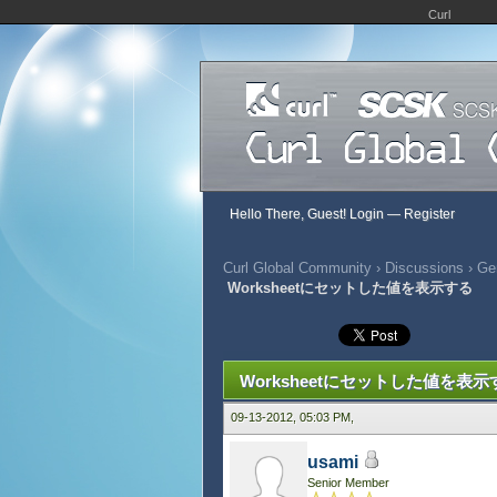
Curl
Hello There, Guest!
Login
—
Register
Curl Global Community
›
Discussions
›
Gen
Worksheetにセットした値を表示する
310 Vote(s) - 2.68 Average
1
2
3
4
5
Worksheetにセットした値を表示
09-13-2012, 05:03 PM,
usami
Senior Member