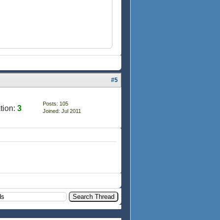
#5
Posts: 105
tion:
3
Joined: Jul 2011