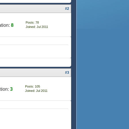
#2
Posts: 78
tion:
8
Joined: Jul 2011
#3
Posts: 105
tion:
3
Joined: Jul 2011