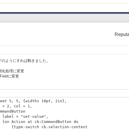
Reputa
下のようにすれば動きました。
毎の初期化処理に変更
extFieldに変更
eet 5, 5, {widths 10pt, 2in},
l = 1,
tton
t-value",
cb:CommandButton do
b.selection-context