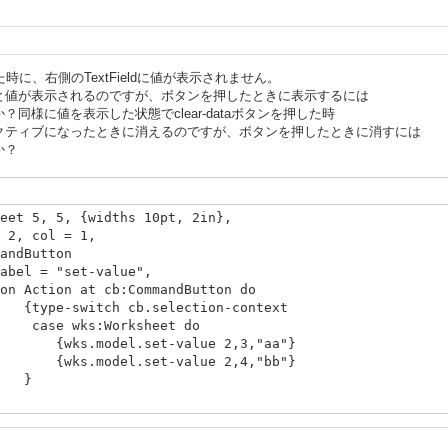
た時に、右側のTextFieldに値が表示されません。
と値が表示されるのですが、ボタンを押したときに表示するには
同様に値を表示した状態でclear-dataボタンを押した時
クティブになったときに消えるのですが、ボタンを押したときに消すには
か？
eet 5, 5, {widths 10pt, 2in},
l = 1,
tton
t-value",
b:CommandButton do
b.selection-context
rksheet do
et-value 2,3,"aa"}
et-value 2,4,"bb"}
}
l = 2,