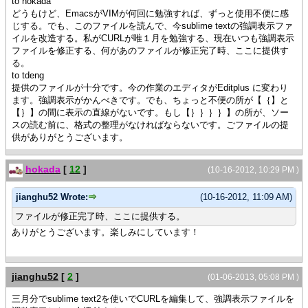
to hokada
どうもけど、EmacsがVIMが何回に勉強すれば、ずっと使用不便に感
じする。でも、このファイルを読んで、今sublime textの強調表示ファ
イルを改造する。私がCURLが唯１月を勉強する、現在いつも強調表示
ファイルを修正する、何があのファイルが修正完了時、ここに提供す
る。
to tdeng
提供のファイルが十分です。今の作業のエディタがEditplus に変わり
ます。強調表示がかんべきです。でも、ちょっと不便の所が【｛】と
【｝】の間に表示の直線がないです。もし【｝｝｝｝】の所が、ソー
スの読む前に、格式の整理がなければならないです。ごファイルの提
供がありがとうございます。
hokada
[
12
]
(10-16-2012, 10:29 PM )
jianghu52 Wrote:
(10-16-2012, 11:09 AM)
ファイルが修正完了時、ここに提供する。
ありがとうございます。楽しみにしています！
jianghu52
[
2
]
(01-06-2013, 05:08 PM )
三月分でsublime text2を使いでCURLを編集して、強調表示ファイルを