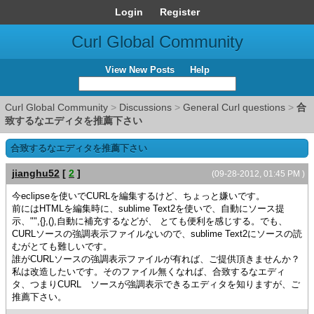
Login
Register
Curl Global Community
View New Posts
Help
Curl Global Community
>
Discussions
>
General Curl questions
>
合
致するなエディタを推薦下さい
合致するなエディタを推薦下さい
jianghu52
[
2
]
(09-28-2012, 01:45 PM )
今eclipseを使いでCURLを編集するけど、ちょっと嫌いです。
前にはHTMLを編集時に、sublime Text2を使いで、自動にソース提
示、"",{},(),自動に補充するなどが、 とても便利を感じする。でも、
CURLソースの強調表示ファイルないので、sublime Text2にソースの読
むがとても難しいです。
誰がCURLソースの強調表示ファイルが有れば、ご提供頂きませんか？
私は改造したいです。そのファイル無くなれば、合致するなエディ
タ、つまりCURL ソースが強調表示できるエディタを知りますが、ご
推薦下さい。