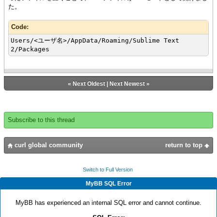
た。
Code:
Users/<ユーザ名>/AppData/Roaming/Sublime Text
2/Packages
«
Next Oldest
|
Next Newest
»
Subscribe to this thread
curl global community
return to top
Switch to Full Version
MyBB SQL Error
MyBB has experienced an internal SQL error and cannot continue.