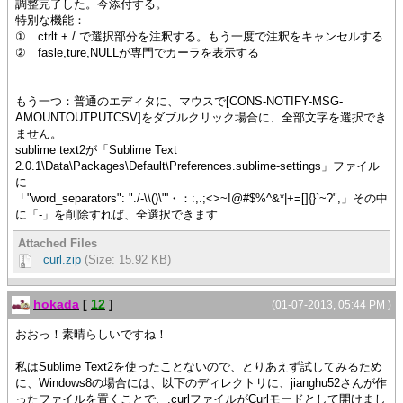
調整完了した。今添付する。
特別な機能：
① ctrlt + / で選択部分を注釈する。もう一度で注釈をキャンセルする
② fasle,ture,NULLが専門でカーラを表示する
もう一つ：普通のエディタに、マウスで[CONS-NOTIFY-MSG-
AMOUNTOUTPUTCSV]をダブルクリック場合に、全部文字を選択でき
ません。
sublime text2が「Sublime Text
2.0.1\Data\Packages\Default\Preferences.sublime-settings」ファイル
に
「"word_separators": "./-\\()\"'・：:,.;<>~!@#$%^&*|+=[]{}`~?",」その中
に「-」を削除すれば、全選択できます
Attached Files
curl.zip
(Size: 15.92 KB)
hokada
[
12
]
(01-07-2013, 05:44 PM )
おおっ！素晴らしいですね！
私はSublime Text2を使ったことないので、とりあえず試してみるため
に、Windows8の場合には、以下のディレクトリに、jianghu52さんが作
ったファイルを置くことで、.curlファイルがCurlモードとして開けまし