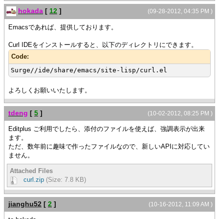
hokada
[
12
]
(09-28-2012, 04:35 PM )
Emacsであれば、提供しております。
Curl IDEをインストールすると、以下のディレクトリにできます。
Code:
Surge//ide/share/emacs/site-lisp/curl.el
よろしくお願いいたします。
tdeng
[
5
]
(10-02-2012, 08:25 PM )
Editplus ご利用でしたら、添付のファイルを使えば、強調表示が出来
ます。
ただ、数年前に趣味で作ったファイルなので、新しいAPIに対応してい
ません。
Attached Files
curl.zip
(Size: 7.8 KB)
jianghu52
[
2
]
(10-16-2012, 11:09 AM )