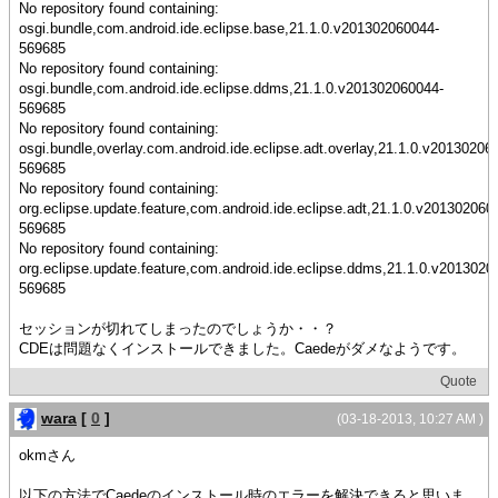
No repository found containing:
osgi.bundle,com.android.ide.eclipse.base,21.1.0.v201302060044-
569685
No repository found containing:
osgi.bundle,com.android.ide.eclipse.ddms,21.1.0.v201302060044-
569685
No repository found containing:
osgi.bundle,overlay.com.android.ide.eclipse.adt.overlay,21.1.0.v20130206
569685
No repository found containing:
org.eclipse.update.feature,com.android.ide.eclipse.adt,21.1.0.v201302060
569685
No repository found containing:
org.eclipse.update.feature,com.android.ide.eclipse.ddms,21.1.0.v2013020
569685
セッションが切れてしまったのでしょうか・・？
CDEは問題なくインストールできました。Caedeがダメなようです。
Quote
wara
[
0
]
(03-18-2013, 10:27 AM )
okmさん
以下の方法でCaedeのインストール時のエラーを解決できると思いま