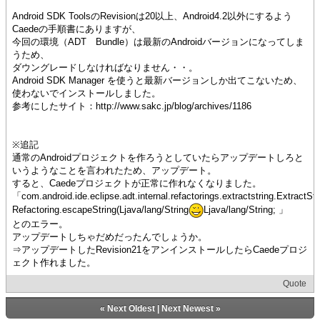
Android SDK ToolsのRevisionは20以上、Android4.2以外にするよう
Caedeの手順書にありますが、
今回の環境（ADT Bundle）は最新のAndroidバージョンになってしま
うため、
ダウングレードしなければなりません・・。
Android SDK Manager を使うと最新バージョンしか出てこないため、
使わないでインストールしました。
参考にしたサイト：http://www.sakc.jp/blog/archives/1186
※追記
通常のAndroidプロジェクトを作ろうとしていたらアップデートしろと
いうようなことを言われたため、アップデート。
すると、Caedeプロジェクトが正常に作れなくなりました。
「com.android.ide.eclipse.adt.internal.refactorings.extractstring.ExtractStr
Refactoring.escapeString(Ljava/lang/String
Ljava/lang/String; 」
とのエラー。
アップデートしちゃだめだったんでしょうか。
⇒アップデートしたRevision21をアンインストールしたらCaedeプロジ
ェクト作れました。
Quote
«
Next Oldest
|
Next Newest
»