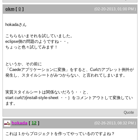
okm
[
0
]
(02-20-2013, 01:00 PM )
hokadaさん
こちらもいまそれを試していました。
eclipse側の問題のようですね・・。
ちょっと色々試してみます！
というか、その前に
「Caedeアプリケーションに変換」をすると、Curlのアプレット例外が
発生し、スタイルシートがみつからない、と言われてしまいます。
実質スタイルシートは関係ないだろう・・と、
start.curlの{install-style-sheet ・・｝をコメントアウトして変換してい
ます。
Quote
hokada
[
12
]
(02-26-2013, 08:32 PM )
これは１からプロジェクトを作ってやっているのですよね？