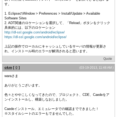
す。
1. EclipseのWindow > Preferences > Install/Update > Available
Software Sites
2. ADT関連のロケーションを選択して、「Reload」ボタンをクリック
具体的には、以下のロケーション
http://dl-ssl.google.com/android/eclipse/
https://dl-ssl.google.com/android/eclipse/
上記の操作でローカルにキャッシュしているサーバの情報が更新さ
れ、インストール時のエラーが解消されると思います。
Quote
okm
[
0
]
(03-19-2013, 11:48 AM )
waraさま
ありがとうございます。
色々とややこしくなってきたので、プロジェクト、CDE、Caedeをア
ンインストールし、構築しなおしました。
Caedeインストール、エミュレータでの確認までできました！
※スタイルシートのエラーもでませんでした。