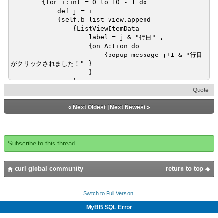
{for i:int = 0 to 10 - 1 do
def j = i
{self.b-list-view.append
{ListViewItemData
label = j & "行目" ,
{on Action do
{popup-message j+1 & "行目
がクリックされました！" }
}
}
}
Quote
}
}
«
Next Oldest
|
Next Newest
»
}
Subscribe to this thread
curl global community
return to top
Switch to Full Version
MyBB SQL Error