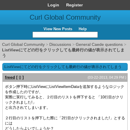
Login
Register
Curl Global Community
View New Posts
Help
Curl Global Community
>
Discussions
>
General Caede questions
>
ListViewにてどの行をクリックしても最終行の値が表示されてしま
う
ListViewにてどの行をクリックしても最終行の値が表示されてしまう
freed
[
0
]
(03-22-2013, 04:29 PM )
ボタン押下時にListViewにListViewItemDataを追加するようなロジック
を作成したのですが、
実際に実行してみると、２行目のリストを押下すると 「10行目がクリ
ックされました!」
と出力されてしまいます。
２行目のリストを押下した際に「2行目がクリックされました!」とする
には
どうしたらよいでしょうか？