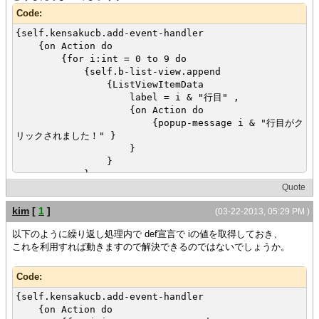
Code:
{self.kensakucb.add-event-handler
{on Action do
{for i:int = 0 to 9 do
{self.b-list-view.append
{ListViewItemData
label = i & "行目" ,
{on Action do
{popup-message i & "行目がク
リックされました！" }
}
}
}
}
Quote
}
kim
[
1
]
(03-22-2013, 05:29 PM )
}
以下のように繰り返し処理内で def宣言で iの値を取得しておき、
これを利用すれば動きますので解決できるのではないでしょうか。
Code:
{self.kensakucb.add-event-handler
{on Action do