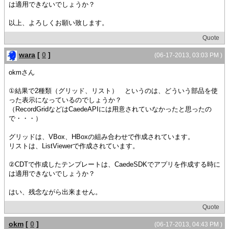
は適用できないでしょうか？
以上、よろしくお願い致します。
Quote
wara
[
0
]
(06-17-2013, 03:03 PM )
okmさん
①結果で2種類（グリッド、リスト） というのは、どういう部品を使
った表示になっているのでしょうか？
（RecordGridなどはCaedeAPIには用意されていなかったと思ったの
で・・・）
グリッドは、VBox、HBoxの組み合わせで作成されています。
リストは、ListViewerで作成されています。
②CDTで作成したテンプレートは、CaedeSDKでアプリを作成する時に
は適用できないでしょうか？
はい、残念ながら出来ません。
Quote
okm
[
0
]
(06-17-2013, 04:43 PM )