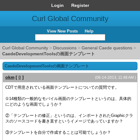
Login
Register
Curl Global Community
View New Posts
Help
Curl Global Community
>
Discussions
>
General Caede questions
>
CaedeDevelopmentToolsの画面テンプレート
CaedeDevelopmentToolsの画面テンプレート
okm
[
0
]
(06-14-2013, 11:48 AM )
CDTで用意されている画面テンプレートについての質問です。
①14種類の一般的なモバイル画面のテンプレートというのは、具体的
にどのような画面でしょうか？
②「テンプレートの修正」というのは、インポートされたGraphicクラ
スのソースコードを書き直すというイメージであっていますか？
③テンプレートを自分で作成することは可能でしょうか？