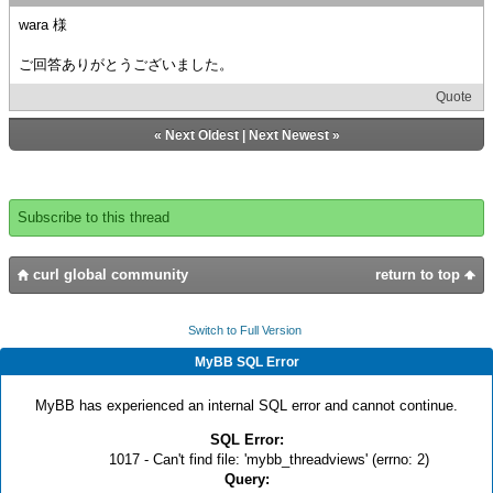
wara 様
ご回答ありがとうございました。
Quote
«
Next Oldest
|
Next Newest
»
Subscribe to this thread
curl global community
return to top
Switch to Full Version
MyBB SQL Error
MyBB has experienced an internal SQL error and cannot continue.
SQL Error:
1017 - Can't find file: 'mybb_threadviews' (errno: 2)
Query: