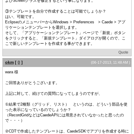
よびScreenクラスを修正するという事になります。
③テンプレートを自分で作成することは可能でしょうか？
はい、可能です。
EclipseのメニューバーからWindows > Preferences > Caede > アプ
リケーションテンプレートを選択します。
そして、「アプリケーションテンプレート」ページで「新規」ボタン
をクリックすると、「新規テンプレート」ダイアログが開くので、こ
こで新しいテンプレートを作成する事ができます。
Quote
okm
[
0
]
(06-17-2013, 11:48 AM )
wara 様
ご回答ありがとうございます。
上記に対して、続けての質問になってしまうのですが、
①結果で2種類（グリッド、リスト） というのは、どういう部品を使
った表示になっているのでしょうか？
（RecordGridなどはCaedeAPIには用意されていなかったと思ったの
で・・・）
②CDTで作成したテンプレートは、CaedeSDKでアプリを作成する時に