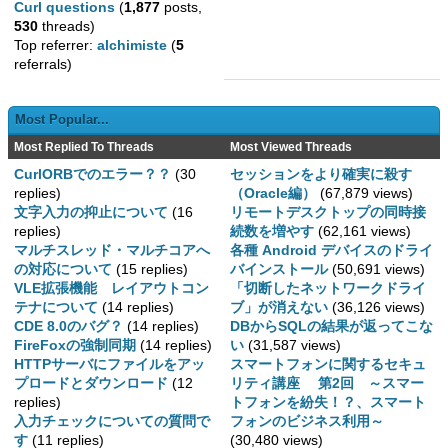
Curl questions
(
1,877
posts,
530
threads)
Top referrer:
alchimiste
(
5
referrals)
Most Popular...
Most Replied To Threads
Most Viewed Threads
CurlORBでのエラー？？
(30
セッションをより確実に殺す
replies)
（Oracle編）
(67,879 views)
文字入力の抑止について
(16
リモートデスクトップの同時接
replies)
続数を増やす
(62,161 views)
マルチスレッド・マルチコアへ
各種 Android デバイスのドライ
の対応について
(15 replies)
バインストール
(50,691 views)
VLE拡張機能 レイアウトコン
「切断したネットワークドライ
テナについて
(14 replies)
ブ」が消えない
(36,126 views)
CDE 8.0のバグ？
(14 replies)
DBからSQLの結果が返ってこな
FireFoxの強制同期
(14 replies)
い
(31,587 views)
HTTPサーバにファイルをアッ
スマートフォンに関するセキュ
プロードとダウンロード
(12
リティ講座 第2回 ～スマー
replies)
トフォンを紛失！？、スマート
入力チェックについての質問で
フォンのビジネス利用～
す
(11 replies)
(30,480 views)