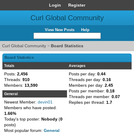
Login
Register
Curl Global Community
View New Posts
Help
Curl Global Community
>
Board Statistics
Board Statistics
Totals
Averages
Posts:
2,456
Posts per day:
0.44
Threads:
910
Threads per day:
0.16
Members:
13,590
Members per day:
2.45
Posts per member:
0.18
General
Threads per member:
0.07
Newest Member:
devin01
Replies per thread:
1.7
Members who have posted:
1.66%
Today's top poster:
Nobody
(
0
posts)
Most popular forum:
General