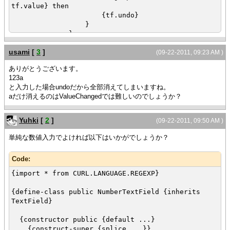
tf.value} then
{tf.undo}
}
}
}
usami
[
3
]
}
(09-22-2011, 09:23 AM )
{value
ありがとうございます。
{HBox
123a
tf
と入力した場合undoだから全部消えてしまいますね。
}
aだけ消えるのはValueChangedでは難しいのでしょうか？
}
Yuhki
[
2
]
(09-22-2011, 09:50 AM )
単純な数値入力でよければ以下はいかがでしょうか？
Code:
{import * from CURL.LANGUAGE.REGEXP}
{define-class public NumberTextField {inherits
TextField}
{constructor public {default ...}
{construct-super {splice ...}}