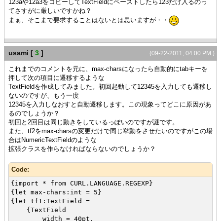
123aや12a3をコピーしてTextFieldにペーストしたら123だけ入るのっ
}
てさすがに厳しいですかね？
{value
まぁ、そこまで要求することはないとは思いますが・・
tf
}
usami
[
3
]
(09-22-2011, 04:00 PM )
これまでのコメントを元に、max-charsになったら自動的にtabキーを
押して次の項目に遷移するような
TextFieldを作成してみました。初回起動して12345を入力しても遷移し
ないのですが、もう一度
12345を入力しなおすと自動遷移します。この現象ってどこに原因があ
るのでしょうか？
初回と2回目は同じ動きをしているっぽいのですが謎です。
また、tf2をmax-charsの変更だけで同じ挙動をさせたいのですがこの場
合はNumericTextFieldのような
拡張クラスを作らなければならないのでしょうか？
Code:
{import * from CURL.LANGUAGE.REGEXP}
{let max-chars:int = 5}
{let tf1:TextField =
{TextField
width = 40pt,