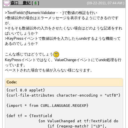
{method public {set-value-with-events
森口 慶紀
[
4
]
(09-22-2011, 07:44 AM )
val:String}:void
{for c:char in val do
>TextFieldの{NumericValidator・・}で数値の検証を行い
{switch c
>数値以外の場合はエラーメッセージを表示するようにできるのです
case '1','2','3','4','5','6','7','8','9','0','-
が、
',',' do
>そもそも数値以外の入力をさせたくない場合はどのような記述をすれ
else {return}
ばいいでしょうか？
}
>KeyPressイベントで数値以外を入力したらundoするような機能って
あるのでしょうか？
}
こんな感じではどうでしょう
{super.set-value-with-events val} }
KeyPressイベントではなく、ValueChangeイベントにてundo処理を行
っています。
}
ペーストされた場合でも値が入らない様になります。
{NumericTextField value = "150"}
Code:
{curl 8.0 applet}
{curl-file-attributes character-encoding = "utf8"}
{import * from CURL.LANGUAGE.REGEXP}
{def tf = {TextField
{on ValueChanged at tf:TextField do
{if {regexp-match? |"\D"|,