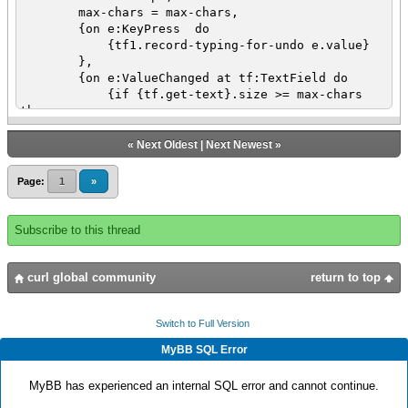
max-chars = max-chars,
{on e:KeyPress do
{tf1.record-typing-for-undo e.value}
},
{on e:ValueChanged at tf:TextField do
{if {tf.get-text}.size >= max-chars
then
let kp:KeyPress = {KeyPress}
set kp.value = KeyPressValue.tab
«
Next Oldest
|
Next Newest
»
{tf1.ui-object.enqueue-event
kp
Page:
1
»
}
{e.consume}
}
Subscribe to this thread
{if {regexp-match? |"\D"|, tf.value}
then
{tf.undo}
curl global community
return to top
else
{tf.clear-undo-stack}
}
Switch to Full Version
},
MyBB SQL Error
{on AttachEvent do
{tf1.become-active}
MyBB has experienced an internal SQL error and cannot continue.
}
}