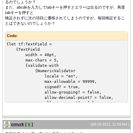
るのでしょうか？
また、abcdeを入力してtabキーを押すとエラーは出るのですが、再度
tabキーを押すと
検証されずに次の項目に遷移されてしまうのですが、毎回検証するこ
とはできないのでしょうか？
Code:
{let tf:TextField =
{TextField
width = 40pt,
max-chars = 5,
{validate-with
{NumericValidator
locale = "en",
max-allowable = 99999,
signed? = true,
allow-grouping? = false,
allow-decimal-point? = false,
allow-exponent? = false
},
required? = false,
dialog-on-finished? = true,
nmyzk
[
6
]
message="入力は半角数字5文字までです。",
(09-16-2011, 11:54 AM )
refocus? = true