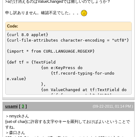
>aだけ消えるのはValueChangedでは難しいのでしょうか？
申し訳ありません。確認不足でした。。。
Code:
{curl 8.0 applet}
{curl-file-attributes character-encoding = "utf8"}
{import * from CURL.LANGUAGE.REGEXP}
{def tf = {TextField
{on e:KeyPress do
{tf.record-typing-for-undo
e.value}
},
{on ValueChanged at tf:TextField do
{if {regexp-match? |"\D"|,
tf.value} then
usami
[
3
]
{tf.undo}
(09-22-2011, 01:14 PM )
else
＞nmyzkさん
{tf.clear-undo-stack}
{set-of char}に許容する文字やキーを羅列しておけばよいということで
}
すね。
}
＞森口さん
}