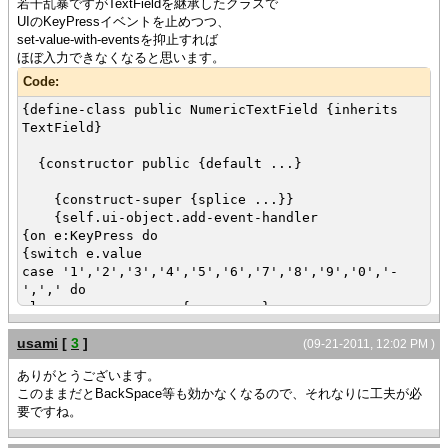
若干乱暴ですがTextFieldを継承したクラスで
}
UIのKeyPressイベントを止めつつ、
}
set-value-with-eventsを抑止すれば
}
ほぼ入力できなくなると思います。
{let tf2:TextField =
{TextField
Code:
width = 40pt
{define-class public NumericTextField {inherits
}
TextField}
}
{HBox tf,tf2}
{constructor public {default ...}
{construct-super {splice ...}}
{self.ui-object.add-event-handler
{on e:KeyPress do
{switch e.value
case '1','2','3','4','5','6','7','8','9','0','-
',',' do
else {e.consume}
}
usami
[
3
]
}
(09-21-2011, 12:02 PM )
}
ありがとうございます。
このままだとBackSpace等も効かなくなるので、それなりに工夫が必
set self.halign = "right"
要ですね。
}