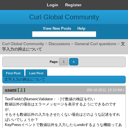
Login
Register
Curl Global Community
View New Posts
Help
Curl Global Community
>
Discussions
>
General Curl questions
>
文
字入力の抑止について
Page:
1
»
First Post
Last Post
文字入力の抑止について
usami
[
3
]
(09-16-2011, 10:10 AM )
TextFieldの{NumericValidator・・}で数値の検証を行い
数値以外の場合はエラーメッセージを表示するようにできるのです
が、
そもそも数値以外の入力をさせたくない場合はどのような記述をすれ
ばいいでしょうか？
KeyPressイベントで数値以外を入力したらundoするような機能ってあ