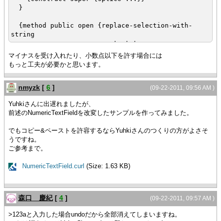
}
{method public open {replace-selection-with-
string
text-to-
insert:StringInterface
マイナスを受け入れたり、小数点以下を許す場合には
}:void
もっと工夫が必要かと思います。
{output text-to-insert}
{if {regexp-match? |"^\D*$"|, text-to-insert}
nmyzk
[
6
]
then
(09-22-2011, 09:56 AM )
set text-to-insert = ""
Yuhkiさんに出遅れましたが、
}
前述のNumericTextFieldを改変したサンプルを作ってみました。
{super.replace-selection-with-string text-to-
insert}
でもコピー&ペーストを許容するならYuhkiさんのつくりの方がよさそ
}
うですね。
}
ご参考まで。
{NumberTextField}
NumericTextField.curl
(Size: 1.63 KB)
森口 慶紀
[
4
]
(09-22-2011, 09:57 AM )
>123aと入力した場合undoだから全部消えてしまいますね。