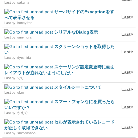
Last by: sakuma
サーバサイドのExceptionをす
Last
べて表示させる
Last by: honeyfree
シリアルなDialog表示
Last
Last by: umemura
スクリーンショットを取得した
Last
い
Last by: dyoshida
スケーリング設定変更時に画面
Last
レイアウトが崩れないようにしたい
Last by: でり
スタイルシートについて
Last
Last by: okm
スマートフォンなにを買ったら
Last
いいですか？
Last by: かえで
セルが表示されているレコード
Last
が正しく取得できない
Last by: shimonshoo