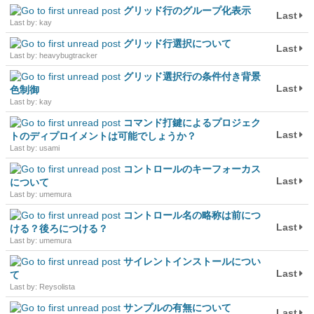
グリッド行のグループ化表示
Last
Last by: kay
グリッド行選択について
Last
Last by: heavybugtracker
グリッド選択行の条件付き背景
Last
色制御
Last by: kay
コマンド打鍵によるプロジェク
Last
トのディプロイメントは可能でしょうか？
Last by: usami
コントロールのキーフォーカス
Last
について
Last by: umemura
コントロール名の略称は前につ
Last
ける？後ろにつける？
Last by: umemura
サイレントインストールについ
Last
て
Last by: Reysolista
サンプルの有無について
Last