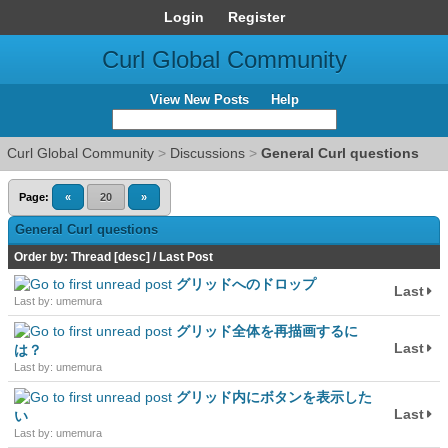
Login
Register
Curl Global Community
View New Posts
Help
Curl Global Community
>
Discussions
>
General Curl questions
Page:
«
20
»
General Curl questions
Order by:
Thread
[
desc
]
/
Last Post
グリッドへのドロップ
Last
Last by: umemura
グリッド全体を再描画するに
Last
は？
Last by: umemura
グリッド内にボタンを表示した
Last
い
Last by: umemura