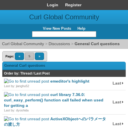
Login
Register
Curl Global Community
View New Posts
Help
Curl Global Community
>
Discussions
>
General Curl questions
Page:
«
5
»
General Curl questions
Order by:
Thread
/
Last Post
emeditor's highlight
Last
Last by: jianghu52
curl library 7.36.0:
curl_easy_perform() function call failed when used
Last
for getting a
Last by: dyoshida
ActiveXObjectへのパラメータ
Last
の渡し方