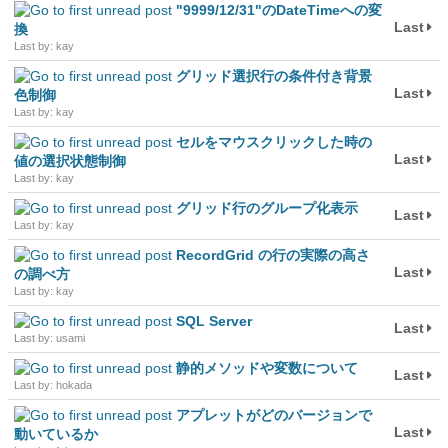
"9999/12/31"のDateTimeへの変
Last
換
Last by: kay
グリッド選択行の条件付き背景
Last
色制御
Last by: kay
セルをマウスクリックした時の
Last
値の選択状態制御
Last by: kay
グリッド行のグループ化表示
Last
Last by: kay
RecordGrid の行の実際の高さ
Last
の調べ方
Last by: kay
SQL Server
Last
Last by: usami
静的メソッドや変数について
Last
Last by: hokada
アプレットがどのバージョンで
Last
動いているか