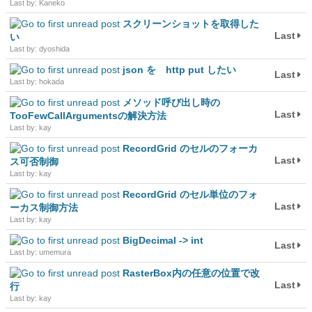
Last by: Kaneko
スクリーンショットを取得した
Last
い
Last by: dyoshida
json を http put したい
Last
Last by: hokada
メソッド呼び出し時の
Last
TooFewCallArgumentsの解決方法
Last by: kay
RecordGrid のセルのフォーカ
Last
ス可否制御
Last by: kay
RecordGrid のセル単位のフォ
Last
ーカス制御方法
Last by: kay
BigDecimal -> int
Last
Last by: umemura
RasterBox内の任意の位置で改
Last
行
Last by: kay