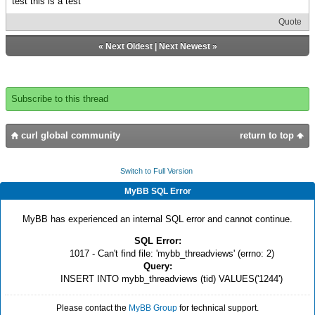
test this is a test
Quote
«
Next Oldest
|
Next Newest
»
Subscribe to this thread
curl global community
return to top
Switch to Full Version
MyBB SQL Error
MyBB has experienced an internal SQL error and cannot continue.
SQL Error:
1017 - Can't find file: 'mybb_threadviews' (errno: 2)
Query:
INSERT INTO mybb_threadviews (tid) VALUES('1244')
Please contact the
MyBB Group
for technical support.