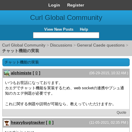
Login
Register
Curl Global Community
View New Posts
Help
Curl Global Community
>
Discussions
>
General Caede questions
>
チャット機能の実装
チャット機能の実装
alchimiste
[
0
]
(06-29-2015, 10:32 AM )
いつもお世話になっております。
カエデでチャット機能を実装するため、web socketの連携やプシュ通
知のカエデ例題が必要です。
これに関する例題や説明が可能なら、教えっていただけますか。
Quote
heavybugtracker
[
8
]
(11-05-2021, 02:35 PM )