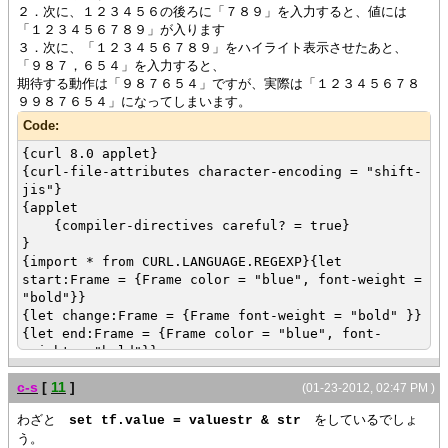
２．次に、１２３４５６の後ろに「７８９」を入力すると、値には
「１２３４５６７８９」が入ります
３．次に、「１２３４５６７８９」をハイライト表示させたあと、
「９８７，６５４」を入力すると、
期待する動作は「９８７６５４」ですが、実際は「１２３４５６７８
９９８７６５４」になってしまいます。
Code:
{curl 8.0 applet}
{curl-file-attributes character-encoding = "shift-
jis"}
{applet
{compiler-directives careful? = true}
}
{import * from CURL.LANGUAGE.REGEXP}{let
start:Frame = {Frame color = "blue", font-weight =
"bold"}}
{let change:Frame = {Frame font-weight = "bold" }}
{let end:Frame = {Frame color = "blue", font-
weight = "bold"}}
{let result:Frame = {Frame color = "red", font-
c-s
[
11
]
weight = "bold"}}
(01-23-2012, 02:47 PM )
{let vl:Frame = {Frame font-weight = "bold"}}{let
わざと
をしているでしょ
set tf.value = valuestr & str
tf:TextField =
う。
{TextField width = 5cm,