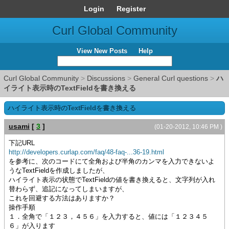
Login
Register
Curl Global Community
View New Posts
Help
Curl Global Community
>
Discussions
>
General Curl questions
>
ハ
イライト表示時のTextFieldを書き換える
ハイライト表示時のTextFieldを書き換える
usami
[
3
]
(01-20-2012, 10:46 PM )
下記URL
http://developers.curlap.com/faq/48-faq-...36-19.html
を参考に、次のコードにて全角および半角のカンマを入力できないよ
うなTextFieldを作成しましたが、
ハイライト表示の状態でTextFieldの値を書き換えると、文字列が入れ
替わらず、追記になってしまいますが、
これを回避する方法はありますか？
操作手順
１．全角で「１２３，４５６」を入力すると、値には「１２３４５
６」が入ります