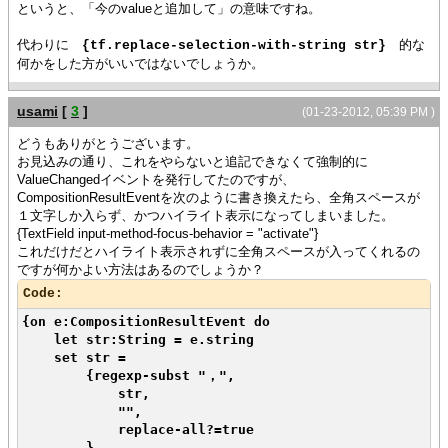
というと、「今のvalueと追加して」の意味ですね。
input-method-focus-behavior = "activate",
ui-object = {SkinnableTextFieldUI
代わりに
{tf.replace-selection-with-string str}
的な
{on
をした方がいいではないでしょうか。
何か
e:StartCompositionEvent do
{start.clear}
{change.clear}
usami
[
3
]
(01-23-2012, 05:39 PM )
{end.clear}
{result.clear}
どうもありがとうございます。
{vl.clear}
お見込みの通り、これをやらないと追記できなくて強制的に
{start.add replace? =
ValueChangedイベントを発行してたのですが、
true, "イベントが開始しました"}
CompositionResultEventを次のように書き換えたら、全角スペースが
},
１文字しか入らず、かつハイライト表示になってしまいました。
{on
{TextField input-method-focus-behavior = "activate"}
e:CompositionChangeEvent do
これだけだとハイライト表示されずに全角スペースが入ってくれるの
{change.add replace? =
ですが何かよい方法はあるのでしょうか？
true, e.string}
Code:
},
{on e:EndCompositionEvent
{on e:CompositionResultEvent do
do
let str:String = e.string
{end.add replace? =
set str =
true, "イベントが終了しました"}
{regexp-subst "，",
},
str,
{on
"",
e:CompositionResultEvent do
replace-all?=true
let valuestr:#String =
}