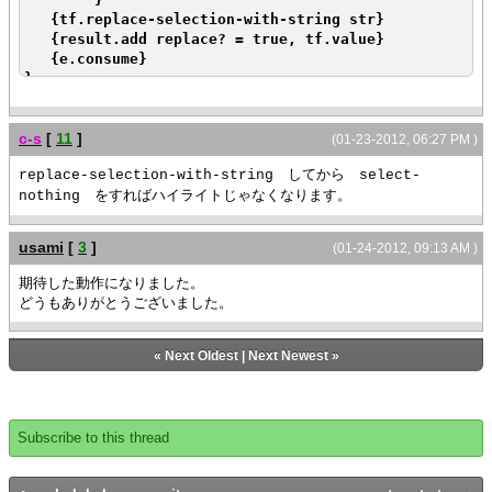
tf.value
{tf.replace-selection-with-string str}
let str:String =
{result.add replace? = true, tf.value}
e.string
{e.consume}
set str =
}
{regexp-subst
"，",
str,
c-s
[
11
]
(01-23-2012, 06:27 PM )
"",
replace-all?
してから
replace-selection-with-string
select-
=true
をすればハイライトじゃなくなります。
nothing
}
set tf.value =
usami
[
3
]
(01-24-2012, 09:13 AM )
valuestr & str
{result.add replace? =
期待した動作になりました。
true, tf.value}
どうもありがとうございました。
let ev:ValueChanged =
{ValueChanged}
{tf.enqueue-event ev}
«
Next Oldest
|
Next Newest
»
{e.consume}
},
{on e:KeyPress do
{if e.value ==
Subscribe to this thread
'\u002C' then
{e.consume}
}