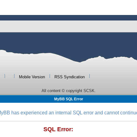
|
|
|
|
Mobile Version
RSS Syndication
All content © copyright SCSK.
MyBB SQL Error
yBB has experienced an internal SQL error and cannot continu
SQL Error: