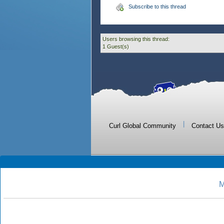
Subscribe to this thread
Users browsing this thread:
1 Guest(s)
|
Curl Global Community
Contact Us
M