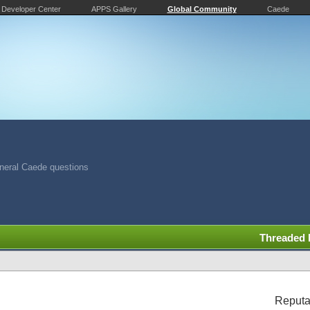
Developer Center
APPS Gallery
Global Community
Caede
neral Caede questions
Threaded
Reputa