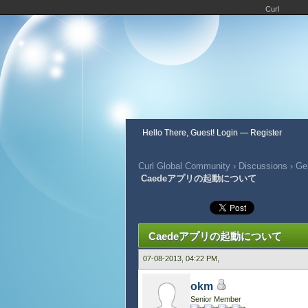
Curl
Hello There, Guest!
Login
—
Register
Curl Global Community
›
Discussions
›
Ge
Caedeアプリの起動について
812 Vote(s) - 2.76 Average
1
2
3
4
5
Caedeアプリの起動について
07-08-2013, 04:22 PM,
okm
Senior Member