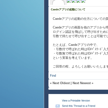
Caedeアプリの起動について
Caedeアプリの起動の仕方についての
Caedeアプリの画面を他のアプリから
ログイン認証を飛ばして呼び出すために
引数で持たせて呼び出すことは可能で
たとえば、Caedeアプリの中で、
・引数付で呼ばれた時はID/ﾊﾟｽﾜｰﾄﾞ
・引数無で呼ばれた時はID/ﾊﾟｽﾜｰﾄ
という実装を考えています。
ご回答の程、よろしくお願いいたしま
Find
«
Next Oldest
|
Next Newest
»
View a Printable Version
Send this Thread to a Friend