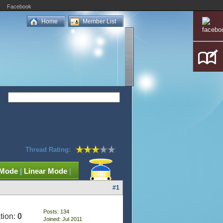
Facebook
Home
Member List
Thread Rating:
 Mode
|
Linear Mode
|
#1
Posts: 134
tion:
0
Joined: Jul 2011