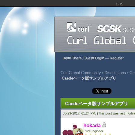
Curl
Hello There, Guest!
Login
—
Register
Curl Global Community
›
Discussions
›
Ge
Caedeベータ版サンプルアプリ
869 Vote(s) - 2.81 Average
1
2
3
4
5
Caedeベータ版サンプルアプリ
03-29-2012, 01:24 PM,
(This post was last modif
hokada
Curl Engineer