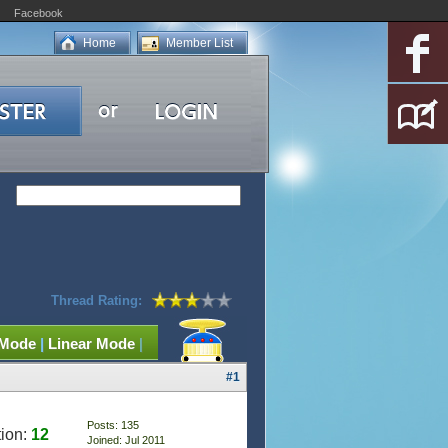
Facebook
Home
Member List
Thread Rating:
 Mode
|
Linear Mode
|
#1
Posts: 135
ion:
12
Joined: Jul 2011