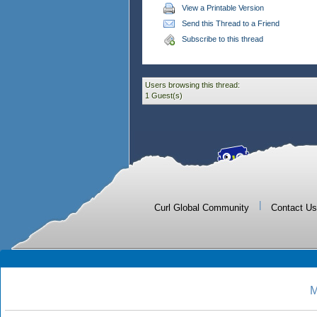
View a Printable Version
Send this Thread to a Friend
Subscribe to this thread
Users browsing this thread:
1 Guest(s)
|
Curl Global Community
Contact Us
M