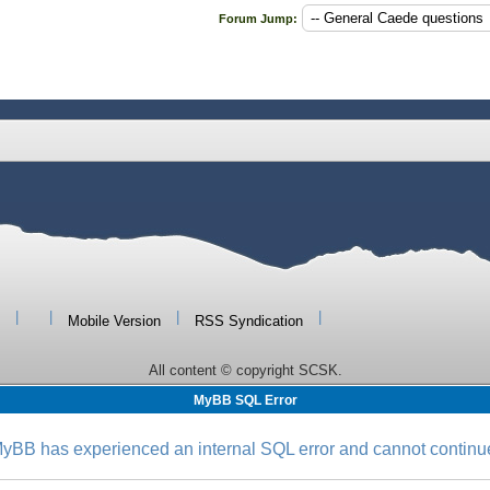
Forum Jump:
|
|
|
|
Mobile Version
RSS Syndication
All content © copyright SCSK.
MyBB SQL Error
yBB has experienced an internal SQL error and cannot continu