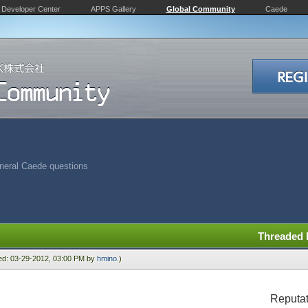
Developer Center
APPS Gallery
Global Community
Caede
neral Caede questions
Threaded
ied: 03-29-2012, 03:00 PM by
hmino
.)
Reputat