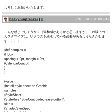
よろしくお願いいたします。
heavybugtracker
[
8
]
(09-18-2012, 06:08 PM )
こんな感じでしょうか？（違和感があるかと思いますが、これ以上の
カスタマイズは、UIクラスを継承してやる必要があるようなきがしま
す。。。）
{def samples =
{HBox
spacing = 9pt, margin = 9pt,
{CalendarControl}
}
}
{value
{install-style-sheet-on-Graphic
samples,
{StyleSheet
{StyleRule "SpinControl/decrease-button",
skin =
{ShadedSkinSpec