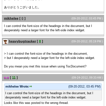
ありがとうございました。
mikhelee
[
0
]
(09-20-2012, 03:45 PM )
I can control the font-size of the headings in the document, but I
desperately need a larger font for the left-side index widget.
heavybugtracker
[
8
]
(09-20-2012, 05:19 PM )
> I can control the font-size of the headings in the document,
> but I desperately need a larger font for the left-side index widget.
Do you mean you met this issue when using TocDocument?
c-s
[
11
]
(09-24-2012, 09:33 AM )
mikhelee Wrote:
(09-20-2012, 03:45 PM)
I can control the font-size of the headings in the document, but I
desperately need a larger font for the left-side index widget.
Looks like this was posted to the wrong thread.