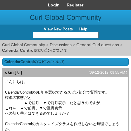
Login
Register
Curl Global Community
View New Posts
Help
Curl Global Community
>
Discussions
>
General Curl questions
>
CalendarControlのスピンについて
CalendarControlのスピンについて
okm
[
0
]
(09-12-2012, 09:55 AM )
こんにちは。
CalendarControlの月/年を選択できるスピン部分で質問です。
標準の状態だと
▲で翌月、▼で前月表示 だと思うのですが、
これを ▲で前月、▼で翌月表示
への切り替えはできるのでしょうか？
CalendarControlのカスタマイズクラスを作成しないと無理でしょう
か。