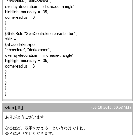
"chocolate", "darkorange",
overlay-decoration = "decrease-triangle",
highlight-boundary = .05,
corner-radius = 3
}
},
{StyleRule "SpinControl/increase-button",
skin =
{ShadedSkinSpec
"chocolate", "darkorange",
overlay-decoration = "increase-triangle",
highlight-boundary = .05,
corner-radius = 3
}
}
}
}
}
okm
[
0
]
(09-19-2012, 09:53 AM )
ありがとうございます
なるほど、表示をかえる、というわけですね。
参考にさせていただきます。