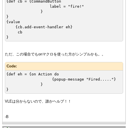
{def cb = {CommandButton
label = "fire!"
}
}
{value
{cb.add-event-handler eh}
cb
}
ただ、この場合でもonマクロを使った方がシンプルかも。。
Code:
{def eh = {on Action do
{popup-message "Fired....."}
}
}
VLEは分からないので、誰かヘルプ！！
-B