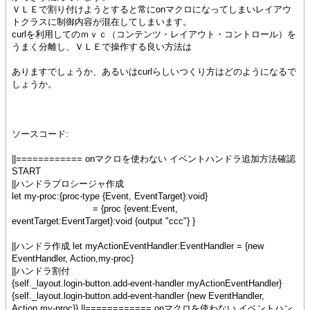
ＶＬＥで割り付けようとすると常にonマクロになってしまいレイアウ
トクラスに制御内容が混在してしまいます。
curlを利用してのｍｖｃ（コンテンツ・レイアウト・コントロール）を
うまく分離し、ＶＬＥで操作する良い方法は
ありますでしょうか、あるいはcurlらしいつくり方はどのようになるで
しょうか。
ソースコード:
||============ onマクロを使わない イベントハンドラ追加方法確認
START
||ハンドラプロシージャ作成
let my-proc:{proc-type {Event, EventTarget}:void}
= {proc {event:Event,
eventTarget:EventTarget}:void {output "ccc"} }
||ハンドラ作成 let myActionEventHandler:EventHandler = {new
EventHandler, Action,my-proc}
||ハンドラ割付
{self._layout.login-button.add-event-handler myActionEventHandler}
{self._layout.login-button.add-event-handler {new EventHandler,
Action,my-proc}} ||============ onマクロを使わない イベントハン