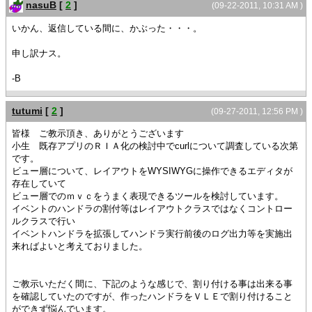
nasuB
[
2
]
(09-22-2011, 10:31 AM )
いかん、返信している間に、かぶった・・・。
申し訳ナス。
-B
tutumi
[
2
]
(09-27-2011, 12:56 PM )
皆様 ご教示頂き、ありがとうございます
小生 既存アプリのＲＩＡ化の検討中でcurlについて調査している次第
です。
ビュー層について、レイアウトをWYSIWYGに操作できるエディタが
存在していて
ビュー層でのｍｖｃをうまく表現できるツールを検討しています。
イベントのハンドラの割付等はレイアウトクラスではなくコントロー
ルクラスで行い
イベントハンドラを拡張してハンドラ実行前後のログ出力等を実施出
来ればよいと考えておりました。
ご教示いただく間に、下記のような感じで、割り付ける事は出来る事
を確認していたのですが、作ったハンドラをＶＬＥで割り付けること
ができず悩んでいます。