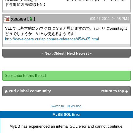
ドラ追加方法確認 END
yosuga
[
5
]
(09-27-2011, 04:58 PM )
VLEでは基本的にonマクロになると思いますので、代わりにSonntagは
どうでしょうか。VLEも使えるようです。
http://developers.curlap.com/re-reference/45-fw05.html
«
Next Oldest
|
Next Newest
»
Subscribe to this thread
curl global community
return to top
Switch to Full Version
MyBB SQL Error
MyBB has experienced an internal SQL error and cannot continue.