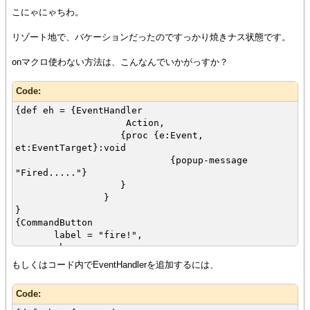
こにゃにゃちわ。
リゾート地で、バケーションだったのですっかり焼きナス状態です。
onマクロ使わない方法は、こんなんでいかがっすか？
Code:
{def eh = {EventHandler
Action,
{proc {e:Event,
et:EventTarget}:void
{popup-message
"Fired....."}
}
}
}
{CommandButton
label = "fire!",
eh
}
もしくはコード内でEventHandlerを追加するには、
Code: