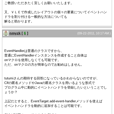
ご教授いただきたく宜しくお願いいたします。
又、ＶＬＥで作成したレイアウトの個々の要素についてイベントハン
ドラを割り付ける一般的な方法についても
解ると助かります。
nmyzk
[
6
]
(09-22-2011, 10:17 AM )
EventHandlerは普通のクラスですから、
普通にEventHandlerインスタンスを作成すること自体は
onマクロを使用しなくても可能です。
ただ、onマクロの方が簡単なのでお勧めはしません。
tutumiさんの期待する回答になっているかわからないのですが、
C#の匿名メソッドやJavaの匿名クラスを用いるような形式で
プログラム中に動的にイベントハンドラを登録したいということでし
ょうか？
上記だとすると、EventTarget.add-event-handlerメソッドを使えば
イベントハンドラを動的に追加することは可能です。