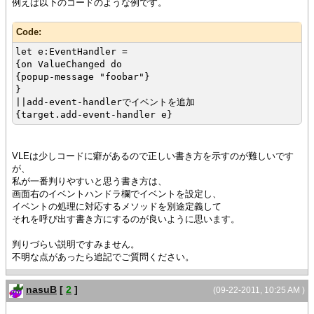
例えば以下のコードのような例です。
Code:
let e:EventHandler =
{on ValueChanged do
{popup-message "foobar"}
}
||add-event-handlerでイベントを追加
{target.add-event-handler e}
VLEは少しコードに癖があるので正しい書き方を示すのが難しいです
が、
私が一番判りやすいと思う書き方は、
画面右のイベントハンドラ欄でイベントを設定し、
イベントの処理に対応するメソッドを別途定義して
それを呼び出す書き方にするのが良いように思います。
判りづらい説明ですみません。
不明な点があったら追記でご質問ください。
nasuB
[
2
]
(09-22-2011, 10:25 AM )